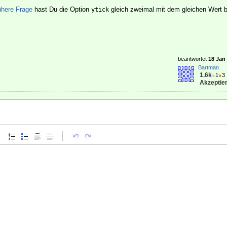
rühere Frage
hast Du die Option
gleich zweimal mit dem gleichen Wert b
ytick
beantwortet
18 Jan 
Bartman
1.6k
●
1
●
3
Akzeptier