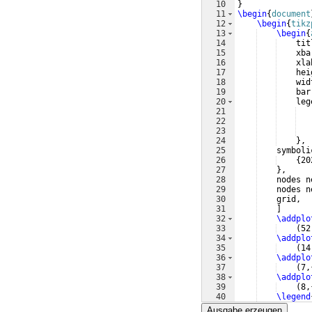
10
}
11
\begin
{
document
12
\begin
{
tikz
13
\begin
{
14
    tit
15
    xba
16
    xla
17
    hei
18
    wid
19
    bar
20
    leg
21
   
22
   
23
   
24
}
,
25
    symboli
26
{
20
27
}
,
28
    nodes n
29
    nodes n
30
    grid,
31
]
32
\addplo
33
(
52
34
\addplo
35
(
14
36
\addplo
37
(
7,
38
\addplo
39
(
8,
40
\legend
41
\end
{
axis
}
Ausgabe erzeugen