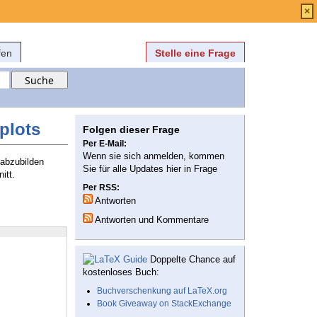
Anmelden
über
FAQ
×
fen
Stelle eine Frage
plots
Folgen dieser Frage
Per E-Mail:
Wenn sie sich anmelden, kommen
abzubilden
Sie für alle Updates hier in Frage
itt.
Per RSS:
Antworten
Antworten und Kommentare
Doppelte Chance auf
kostenloses Buch:
Buchverschenkung auf LaTeX.org
Book Giveaway on StackExchange