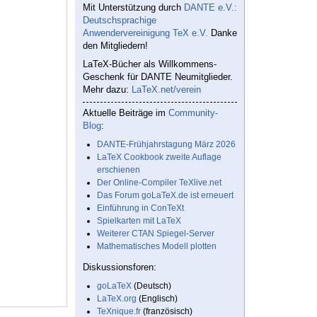
Mit Unterstützung durch
DANTE e.V.:
Deutschsprachige
Anwendervereinigung TeX e.V.
Danke
den Mitgliedern!
LaTeX-Bücher als Willkommens-
Geschenk für DANTE Neumitglieder.
Mehr dazu:
LaTeX.net/verein
Aktuelle Beiträge im
Community-
Blog
:
DANTE-Frühjahrstagung März 2026
LaTeX Cookbook zweite Auflage
erschienen
Der Online-Compiler TeXlive.net
Das Forum goLaTeX.de ist erneuert
Einführung in ConTeXt
Spielkarten mit LaTeX
Weiterer CTAN Spiegel-Server
Mathematisches Modell plotten
Diskussionsforen:
goLaTeX
(Deutsch)
LaTeX.org
(Englisch)
TeXnique.fr
(französisch)