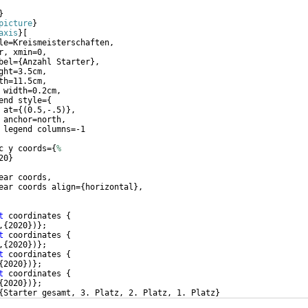
}
picture
}
axis
}
[
le=Kreismeisterschaften,
r, xmin=0,
bel=
{
Anzahl Starter
}
,
ght=3.5cm,
th=11.5cm,
 width=0.2cm,
end style=
{
 at=
{(
0.5,-.5
)}
,
 anchor=north,
 legend columns=-1
c y coords=
{
%
20
}
ear coords, 
ear coords align=
{
horizontal
}
,
t
 coordinates 
{
,
{
2020
})}
;
t
 coordinates 
{
,
{
2020
})}
;
t
 coordinates 
{
{
2020
})}
;
t
 coordinates 
{
{
2020
})}
;            
{
Starter gesamt, 3. Platz, 2. Platz, 1. Platz
}