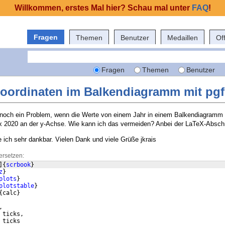
Willkommen, erstes Mal hier? Schau mal unter
FAQ
!
Fragen
Themen
Benutzer
Medaillen
Of
Fragen
Themen
Benutzer
oordinaten im Balkendiagramm mit pgf
noch ein Problem, wenn die Werte von einem Jahr in einem Balkendiagramm 
 4x 2020 an der y-Achse. Wie kann ich das vermeiden? Anbei der LaTeX-Abschn
 ich sehr dankbar. Vielen Dank und viele Grüße jkrais
ersetzen:
]
{
scrbook
}
z
}
plots
}
plotstable
}
{
calc
}
,
 ticks,
 ticks