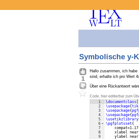
Symbolische y-K
Hallo zusammen, ich habe 
sind, erhalte ich pro Wert
1
Über eine Rückantwort wäre
Code, hier editierbar zum Üb
1
\documentclass
[
2
\usepackage
{
tik
3
\usepackage
{
pgf
4
\usepackage
{
pgf
5
\usetikzlibrary
6
\pgfplotsset
{
7
    compat=1.17
8
    xlabel near
9
    ylabel near