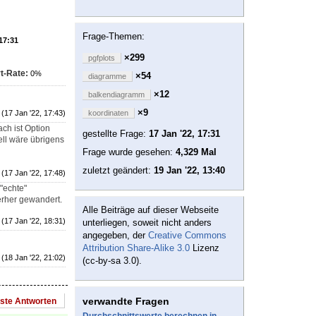
Frage-Themen:
 17:31
×299
pgfplots
t-Rate:
0%
×54
diagramme
×12
balkendiagramm
×9
(17 Jan '22, 17:43)
koordinaten
h ist Option
gestellte Frage:
17 Jan '22, 17:31
ell wäre übrigens
Frage wurde gesehen:
4,329 Mal
zuletzt geändert:
19 Jan '22, 13:40
(17 Jan '22, 17:48)
"echte"
erher gewandert.
Alle Beiträge auf dieser Webseite
(17 Jan '22, 18:31)
unterliegen, soweit nicht anders
angegeben, der
Creative Commons
Attribution Share-Alike 3.0
Lizenz
(18 Jan '22, 21:02)
(cc-by-sa 3.0).
verwandte Fragen
este Antworten