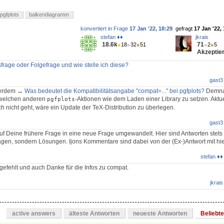
pgfplots
balkendiagramm
konvertiert in Frage
17 Jan '22, 18:29
gefragt
17 Jan '22,
stefan ♦♦
jkrais
18.6k
71
●
18
●
32
●
51
●
2
●
5
Akzeptier
frage oder Folgefrage und wie stelle ich diese?
gast3
ßerdem →
Was bedeutet die Kompatibilitätsangabe "compat=..." bei pgfplots?
Demnac
 welchen anderen
-Aktionen wie dem Laden einer Library zu setzen. Aktu
pgfplots
och nicht geht, wäre ein Update der TeX-Distribution zu überlegen.
gast3
uf Deine frühere Frage in eine neue Frage umgewandelt. Hier sind Antworten stets 
agen, sondern Lösungen. Ijons Kommentare sind dabei von der (Ex-)Antwort mit hi
stefan ♦♦
gefehlt und auch Danke für die Infos zu compat.
jkrais
active answers
älteste Antworten
neueste Antworten
Beliebt