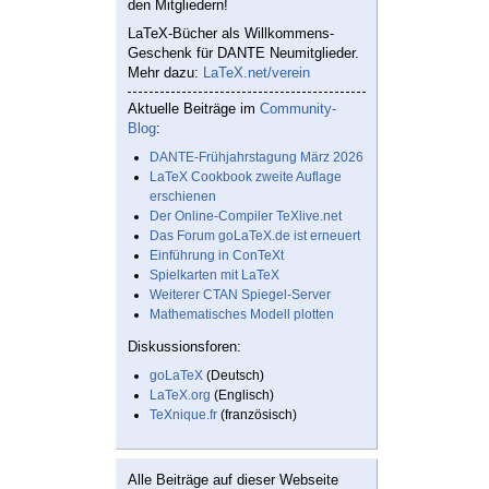
den Mitgliedern!
LaTeX-Bücher als Willkommens-
Geschenk für DANTE Neumitglieder.
Mehr dazu:
LaTeX.net/verein
Aktuelle Beiträge im
Community-
Blog
:
DANTE-Frühjahrstagung März 2026
LaTeX Cookbook zweite Auflage
erschienen
Der Online-Compiler TeXlive.net
Das Forum goLaTeX.de ist erneuert
Einführung in ConTeXt
Spielkarten mit LaTeX
Weiterer CTAN Spiegel-Server
Mathematisches Modell plotten
Diskussionsforen:
goLaTeX
(Deutsch)
LaTeX.org
(Englisch)
TeXnique.fr
(französisch)
Alle Beiträge auf dieser Webseite