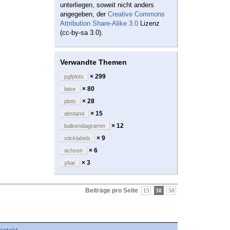
unterliegen, soweit nicht anders
angegeben, der
Creative Commons
Attribution Share-Alike 3.0
Lizenz
(cc-by-sa 3.0).
Verwandte Themen
× 299
pgfplots
× 80
latex
× 28
plots
× 15
abstand
× 12
balkendiagramm
× 9
xticklabels
× 6
achsen
× 3
ybar
Beiträge pro Seite
15
30
50