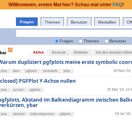
Willkommen, erstes Mal hier? Schau mal unter
FAQ
!
Fragen
Themen
Benutzer
Medaillen
Of
Fragen
Themen
Benutzer
ybar
Aktive
Neueste
Beliebte
mit den meisten Sti
Warum dupliziert pgfplots meine erste symbolic coor
19 Nov '24,
ybar
latex
pgfplots
xticklabels
plots
[closed] PGFPlot Y-Achse nullen
25 Mär '19, 10:
ybar
achsen
pgfplots
pgfplots, Abstand im Balkendiagramm zwischen Balk
verkürzen, ybar
19 Jul '16,
ybar
abstand
balkendiagramm
pgfplots