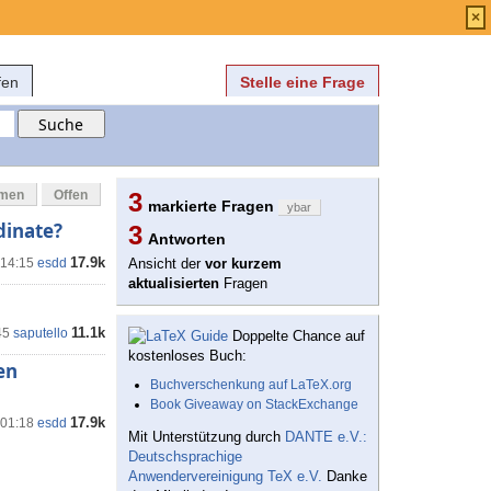
Anmelden
über
FAQ
×
fen
Stelle eine Frage
mmen
Offen
3
markierte Fragen
ybar
dinate?
3
Antworten
17.9k
 14:15
esdd
Ansicht der
vor kurzem
aktualisierten
Fragen
11.1k
45
saputello
Doppelte Chance auf
kostenloses Buch:
en
Buchverschenkung auf LaTeX.org
Book Giveaway on StackExchange
17.9k
 01:18
esdd
Mit Unterstützung durch
DANTE e.V.:
Deutschsprachige
Anwendervereinigung TeX e.V.
Danke