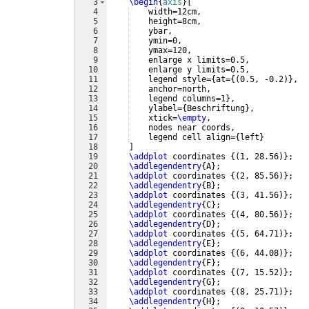
3
\begin
{
axis
}
[
4
    width=12cm,
5
    height=8cm,
6
    ybar,
7
    ymin=0,
8
    ymax=120,
9
    enlarge x limits=0.5, 
10
    enlarge y limits=0.5,
11
    legend style=
{
at=
{(
0.5, -0.2
)}
,
12
    anchor=north,
13
    legend columns=1
}
, 
14
    ylabel=
{
Beschriftung
}
, 
15
    xtick=
\empty
,
16
    nodes near coords,
17
    legend cell align=
{
left
}
18
]
19
\addplot
 coordinates 
{(
1, 28.56
)}
;
20
\addlegendentry
{
A
}
;
21
\addplot
 coordinates 
{(
2, 85.56
)}
;
22
\addlegendentry
{
B
}
;
23
\addplot
 coordinates 
{(
3, 41.56
)}
;
24
\addlegendentry
{
C
}
;
25
\addplot
 coordinates 
{(
4, 80.56
)}
;
26
\addlegendentry
{
D
}
;
27
\addplot
 coordinates 
{(
5, 64.71
)}
;
28
\addlegendentry
{
E
}
;
29
\addplot
 coordinates 
{(
6, 44.08
)}
;
30
\addlegendentry
{
F
}
;
31
\addplot
 coordinates 
{(
7, 15.52
)}
;
32
\addlegendentry
{
G
}
;
33
\addplot
 coordinates 
{(
8, 25.71
)}
;
34
\addlegendentry
{
H
}
;