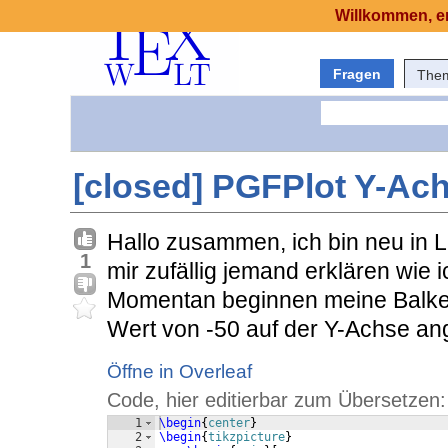
Willkommen, er
Fragen
The
[closed] PGFPlot Y-Ach
Hallo zusammen, ich bin neu in L
1
mir zufällig jemand erklären wie
Momentan beginnen meine Balken 
Wert von -50 auf der Y-Achse an
Öffne in Overleaf
Code, hier editierbar zum Übersetzen:
1
\begin
{
center
}
2
\begin
{
tikzpicture
}