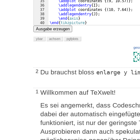
35
\addplot
 coordinates 
{(
9, 10.57
)}
;
36
\addlegendentry
{
I
}
;
37
\addplot
 coordinates 
{(
10, 7.64
)}
;
38
\addlegendentry
{
J
}
;
39
\end
{
axis
}
40
\end
{
tikzpicture
}
41
\end
{
center
}
Ausgabe erzeugen
ybar
achsen
pgfplots
ges
Du brauchst bloss
2
enlarge y li
Willkommen auf TeXwelt!
1
Es sei angemerkt, dass Codeschni
dabei der automatisch eingefügte
funktioniert, ist nur der gerings
Ausprobieren dann auch spekulat