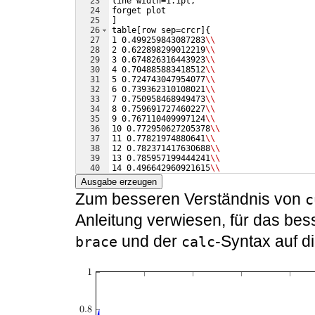
23
line width=1.1pt,
24
forget plot
25
]
26
table
[
row sep=crcr
]
{
27
1 0.499259843087283
\\
28
2 0.622898299012219
\\
29
3 0.674826316443923
\\
30
4 0.704885883418512
\\
31
5 0.724743047954077
\\
32
6 0.739362310108021
\\
33
7 0.750958468949473
\\
34
8 0.759691727460227
\\
35
9 0.767110409997124
\\
36
10 0.772950627205378
\\
37
11 0.77821974880641
\\
38
12 0.782371417630688
\\
39
13 0.785957199444241
\\
40
14 0.496642960921615
\\
41
15 0.60159169468312
\\
Ausgabe erzeugen
Zum besseren Verständnis von
c
Anleitung verwiesen, für das be
und der
-Syntax auf d
brace
calc