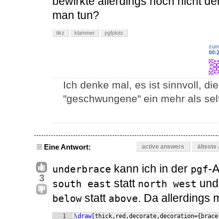
bewirkte allerdings noch nicht 
man tun?
tikz
klammer
pgfplots
zum
00:
Ich denke mal, es ist sinnvoll, 
"geschwungene" ein mehr als se
Eine Antwort:
active answers
älteste
kann ich in der
-A
underbrace
pgf
3
statt
un
south east
north west
statt
. Da allerdings m
below
above
1
\draw
[
thick,red,decorate,decoration=
{
brace