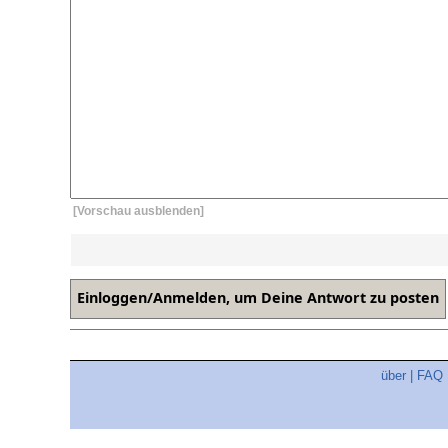
[Vorschau ausblenden]
über
|
FAQ