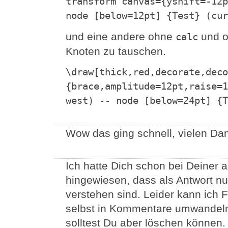
transform canvas={yshift=-12p
node [below=12pt] {Test} (cur
und eine andere ohne
und o
calc
Knoten zu tauschen.
\draw[thick,red,decorate,deco
{brace,amplitude=12pt,raise=1
west) -- node [below=24pt] {T
Wow das ging schnell, vielen Dan
Ich hatte Dich schon bei Deiner
hingewiesen, dass als Antwort nu
verstehen sind. Leider kann ich 
selbst in Kommentare umwandeln
solltest Du aber löschen können.