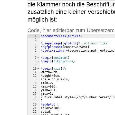
die Klammer noch die Beschriftu
zusätzlich eine kleiner Verschie
möglich ist:
Code, hier editierbar zum Übersetzen:
1
\documentclass
{
article
}
2
3
\usepackage
{
pgfplots
}
% lädt auch tikz
4
\pgfplotsset
{
compat=newest
}
5
\usetikzlibrary
{
decorations.pathreplacing
6
7
\begin
{
document
}
8
\begin
{
tikzpicture
}
9
10
\begin
{
axis
}
[
%
11
width=8cm,
12
height=6cm,
13
scale only axis,
14
xmin=0,
15
xmax=936,
16
ymin=0.1,
17
ymax=1,
18
x tick label style=
{
/pgf/number format/10
19
]
20
\addplot
[
21
color=blue,
22
solid,