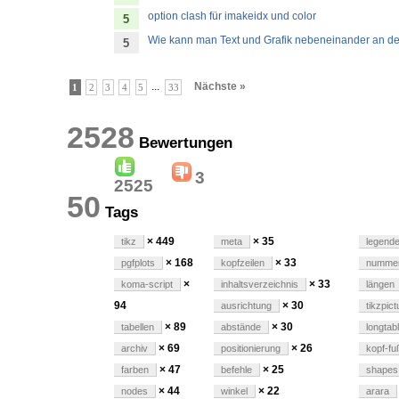
option clash für imakeidx und color
5
Wie kann man Text und Grafik nebeneinander an de
5
...
Nächste »
1
2
3
4
5
33
2528
Bewertungen
3
2525
50
Tags
× 449
× 35
tikz
meta
legend
× 168
× 33
pgfplots
kopfzeilen
nummer
×
× 33
koma-script
inhaltsverzeichnis
längen
94
× 30
ausrichtung
tikzpict
× 89
× 30
tabellen
abstände
longtab
× 69
× 26
archiv
positionierung
kopf-fu
× 47
× 25
farben
befehle
shapes
× 44
× 22
nodes
winkel
arara