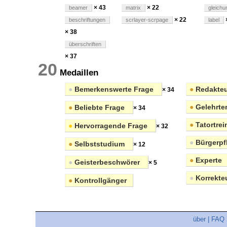
× 43
× 22
beamer
matrix
gleichu
× 22
beschriftungen
scrlayer-scrpage
label
× 38
überschriften
× 37
20
Medaillen
●
Bemerkenswerte Frage
●
Redakteu
× 34
●
Gelehrte
●
Beliebte Frage
× 34
●
Tatortrei
●
Hervorragende Frage
× 32
●
Bürgerpfl
●
Selbststudium
× 12
●
Experte
●
Geisterbeschwörer
× 5
●
Korrekte
●
Kontrollgänger
über
|
FAQ