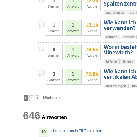
3
1
12.2k
Spalten zentr
Stimmen
Antwort
Aufrufe
ausrichtung
arch
Wie kann ich
1
1
15.1k
verwenden?
Stimme
Antwort
Aufrufe
rahmen
parbox
Worin besteh
9
1
76.5k
\linewidth?
Stimmen
Antwort
Aufrufe
befehle
längen
Wie kann ich
3
1
75.8k
vertikalen 
Stimmen
Antwort
Aufrufe
aufzählungen
tab
Nächste »
1
2
3
646
Antworten
Lichtspektrum in TikZ zeichnen
10