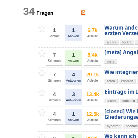
34
Fragen
Warum ändert
1
1
6.7k
ersten Verze
Stimme
Antwort
Aufrufe
archiv
tocloft
[meta] Angab
7
1
6.4k
Stimmen
Antwort
Aufrufe
meta
Wie integrier
7
4
29.1k
Stimmen
Antworten
Aufrufe
arara
editoren
Einträge im 
4
3
13.4k
Stimmen
Antworten
Aufrufe
archiv
tocbasic
[closed] Wie
4
1
12.5k
Gliederungse
Stimmen
Antwort
Aufrufe
hyperref
bookma
Wo kann ich 