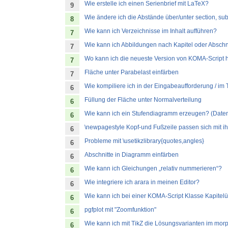
Wie erstelle ich einen Serienbrief mit LaTeX?
9
Wie ändere ich die Abstände über/unter section, subs
8
Wie kann ich Verzeichnisse im Inhalt aufführen?
7
Wie kann ich Abbildungen nach Kapitel oder Abschni
7
Wo kann ich die neueste Version von KOMA-Script 
7
Fläche unter Parabelast einfärben
7
Wie kompiliere ich in der Eingabeaufforderung / im
6
Füllung der Fläche unter Normalverteilung
6
Wie kann ich ein Stufendiagramm erzeugen? (Daten
6
\newpagestyle Kopf-und Fußzeile passen sich mit ih
6
Probleme mit \usetikzlibrary{quotes,angles}
6
Abschnitte in Diagramm einfärben
6
Wie kann ich Gleichungen „relativ nummerieren“?
6
Wie integriere ich arara in meinen Editor?
6
Wie kann ich bei einer KOMA-Script Klasse Kapitelü
6
pgfplot mit "Zoomfunktion"
6
Wie kann ich mit TikZ die Lösungsvarianten im mo
6