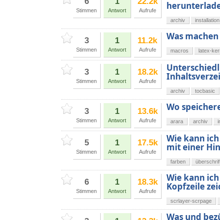
6
1
22.2k
herunterlad
Stimmen
Antwort
Aufrufe
archiv
installation
Was machen
3
1
11.2k
Stimmen
Antwort
Aufrufe
macros
latex-ke
Unterschiedl
3
1
18.2k
Inhaltsverze
Stimmen
Antwort
Aufrufe
archiv
tocbasic
Wo speichere
3
1
13.6k
Stimmen
Antwort
Aufrufe
arara
archiv
i
Wie kann ich
5
1
17.5k
mit einer Hi
Stimmen
Antwort
Aufrufe
farben
überschrif
Wie kann ich
6
1
18.3k
Kopfzeile ze
Stimmen
Antwort
Aufrufe
scrlayer-scrpage
Was und bezü