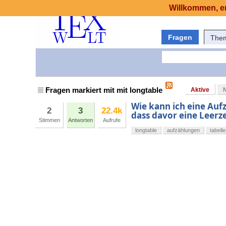
Willkommen, er
Fragen
The
Fragen markiert mit mit longtable
Aktive
Wie kann ich eine Auf
2
3
22.4k
dass davor eine Leerze
Stimmen
Antworten
Aufrufe
longtable
aufzählungen
tabell