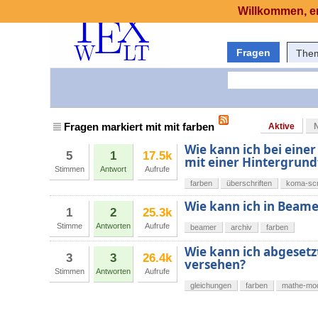
Willkommen, er
Fragen
The
Fragen markiert mit mit farben
Aktive
Wie kann ich bei eine
5
1
17.5k
mit einer Hintergrun
Stimmen
Antwort
Aufrufe
farben
überschriften
koma-scr
Wie kann ich in Beame
1
2
25.3k
Stimme
Antworten
Aufrufe
beamer
archiv
farben
Wie kann ich abgeset
3
3
26.4k
versehen?
Stimmen
Antworten
Aufrufe
gleichungen
farben
mathe-mo