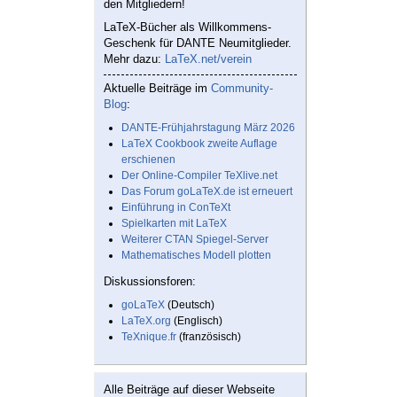
den Mitgliedern!
LaTeX-Bücher als Willkommens-
Geschenk für DANTE Neumitglieder.
Mehr dazu:
LaTeX.net/verein
Aktuelle Beiträge im
Community-
Blog
:
DANTE-Frühjahrstagung März 2026
LaTeX Cookbook zweite Auflage
erschienen
Der Online-Compiler TeXlive.net
Das Forum goLaTeX.de ist erneuert
Einführung in ConTeXt
Spielkarten mit LaTeX
Weiterer CTAN Spiegel-Server
Mathematisches Modell plotten
Diskussionsforen:
goLaTeX
(Deutsch)
LaTeX.org
(Englisch)
TeXnique.fr
(französisch)
Alle Beiträge auf dieser Webseite