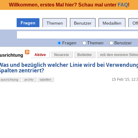
Willkommen, erstes Mal hier? Schau mal unter
FAQ
!
Fragen
Themen
Benutzer
Medaillen
Of
Fragen
Themen
Benutzer
ausrichtung
Aktive
Neueste
Beliebte
mit den meisten Sti
Was und bezüglich welcher Linie wird bei Verwendun
Spalten zentriert?
15 Feb '15, 12:
ausrichtung
archiv
tabellen