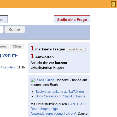
Anmelden
über
FAQ
×
fen
Stelle eine Frage
mmen
Offen
1
markierte Fragen
ausrichtung
g von m-
1
Antworten
Ansicht der
vor kurzem
11.1k
34
saputello
aktualisierten
Fragen
Doppelte Chance auf
kostenloses Buch:
Buchverschenkung auf LaTeX.org
Book Giveaway on StackExchange
Mit Unterstützung durch
DANTE e.V.:
Deutschsprachige
Anwendervereinigung TeX e.V.
Danke