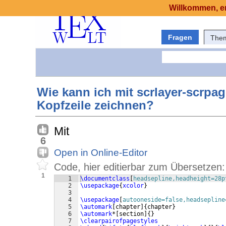
Willkommen, er
Fragen
The
Wie kann ich mit scrlayer-scrpag
Kopfzeile zeichnen?
Mit
6
Open in Online-Editor
Code, hier editierbar zum Übersetzen:
1
1
\documentclass
[
headsepline,headheight=28p
2
\usepackage
{
xcolor
}
3
4
\usepackage
[
autooneside=false,headsepline
5
\automark
[
chapter
]
{
chapter
}
6
\automark
*
[
section
]
{
}
7
\clearpairofpagestyles