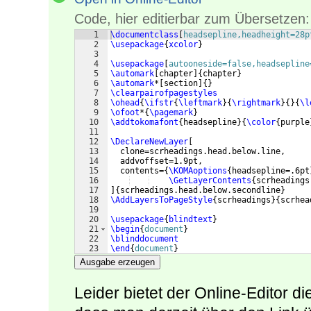
Code, hier editierbar zum Übersetzen:
1
\documentclass
[
headsepline,headheight=28p
2
\usepackage
{
xcolor
}
3
4
\usepackage
[
autooneside=false,headsepline
5
\automark
[
chapter
]
{
chapter
}
6
\automark
*
[
section
]
{
}
7
\clearpairofpagestyles
8
\ohead
{
\ifstr
{
\leftmark
}
{
\rightmark
}
{
}
{
\l
9
\ofoot
*
{
\pagemark
}
10
\addtokomafont
{
headsepline
}
{
\color
{
purple
11
12
\DeclareNewLayer
[
13
  clone=scrheadings.head.below.line,
14
  addvoffset=1.9pt,
15
  contents=
{
\KOMAoptions
{
headsepline=.6pt
16
\GetLayerContents
{
scrheadings
17
]
{
scrheadings.head.below.secondline
}
18
\AddLayersToPageStyle
{
scrheadings
}
{
scrhea
19
20
\usepackage
{
blindtext
}
21
\begin
{
document
}
22
\blinddocument
23
\end
{
document
}
Ausgabe erzeugen
Leider bietet der Online-Editor d