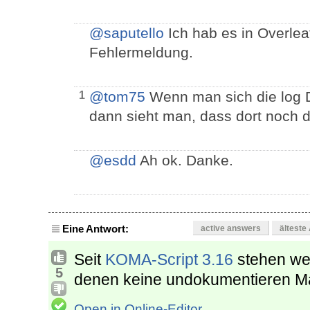
@saputello
Ich hab es in Overlea
Fehlermeldung.
@tom75
Wenn man sich die log D
1
dann sieht man, dass dort noch d
@esdd
Ah ok. Danke.
Eine Antwort:
active answers
älteste
Seit
KOMA-Script 3.16
stehen wei
5
denen keine undokumentieren Ma
Open in Online-Editor