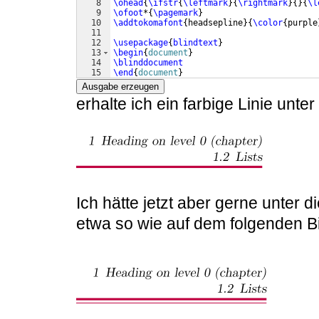
8
\ohead
{
\ifstr
{
\leftmark
}
{
\rightmark
}
{
}
{
\l
9
\ofoot
*
{
\pagemark
}
10
\addtokomafont
{
headsepline
}
{
\color
{
purple
11
12
\usepackage
{
blindtext
}
13
\begin
{
document
}
14
\blinddocument
15
\end
{
document
}
Ausgabe erzeugen
erhalte ich ein farbige Linie unter
Ich hätte jetzt aber gerne unter d
etwa so wie auf dem folgenden Bi