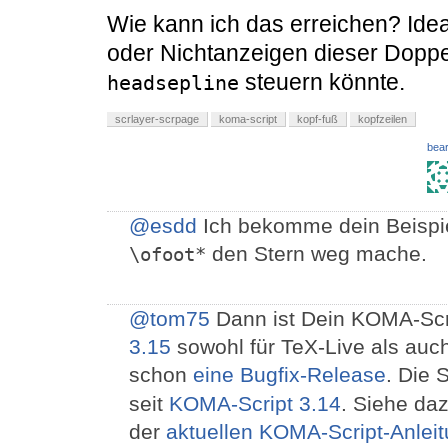
Wie kann ich das erreichen? Ide
oder Nichtanzeigen dieser Doppel
steuern könnte.
headsepline
scrlayer-scrpage
koma-script
kopf-fuß
kopfzeilen
bear
@esdd
Ich bekomme dein Beispie
den Stern weg mache.
\ofoot*
@tom75
Dann ist Dein KOMA-Scrip
3.15
sowohl für TeX-Live als auch
schon
eine Bugfix-Release
. Die 
seit
KOMA-Script 3.14
. Siehe da
der
aktuellen KOMA-Script-Anlei