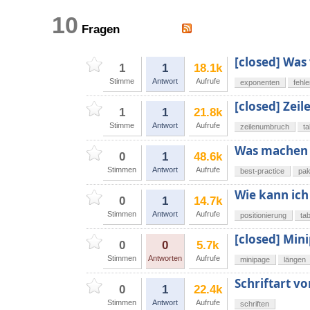
10
Fragen
[closed] Was
1
1
18.1k
Stimme
Antwort
Aufrufe
exponenten
fehl
[closed] Zeil
1
1
21.8k
Stimme
Antwort
Aufrufe
zeilenumbruch
ta
Was machen 
0
1
48.6k
Stimmen
Antwort
Aufrufe
best-practice
pak
Wie kann ich 
0
1
14.7k
Stimmen
Antwort
Aufrufe
positionierung
tab
[closed] Min
0
0
5.7k
Stimmen
Antworten
Aufrufe
minipage
längen
Schriftart v
0
1
22.4k
Stimmen
Antwort
Aufrufe
schriften