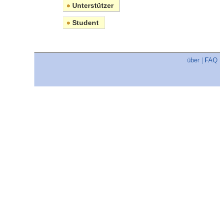
●
Unterstützer
●
Student
über
|
FAQ