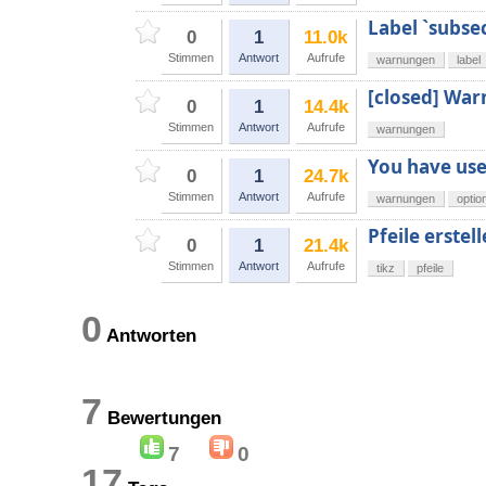
Label `subse
0
1
11.0k
Stimmen
Antwort
Aufrufe
warnungen
label
[closed] War
0
1
14.4k
Stimmen
Antwort
Aufrufe
warnungen
You have use
0
1
24.7k
Stimmen
Antwort
Aufrufe
warnungen
optio
Pfeile erstell
0
1
21.4k
Stimmen
Antwort
Aufrufe
tikz
pfeile
0
Antworten
7
Bewertungen
7
0
17