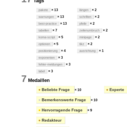
Tags
× 13
× 2
pakete
längen
× 13
× 2
warnungen
schriften
× 13
× 2
best-practice
pfeile
× 7
× 2
tabellen
zeilenumbruch
× 5
× 2
koma-script
minipage
× 5
× 2
optionen
tikz
× 4
× 1
positionierung
ausrichtung
× 3
exponenten
× 3
fehler-meldungen
× 3
label
7
Medaillen
●
Beliebte Frage
●
Experte
× 10
●
Bemerkenswerte Frage
× 10
●
Hervorragende Frage
× 9
●
Redakteur