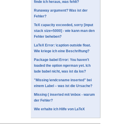
finde ich heraus, was fehlt?
Runaway argument? Was ist der
Fehler?
TeX capacity exceeded, sorry [input
stack size=5000] - wie kann man den
Fehler beheben?
LaTeX Error: \caption outside float.
Wie kriege ich eine Beschriftung?
Package babel Error: You haven't
loaded the option ngerman yet. Ich
lade babel nicht, was ist da los?
"Missing \endcsname inserted" bei
einem Label – was ist die Ursache?
Missing { inserted mit \mbox - warum
der Fehler?
Wie erhalte ich Hilfe von LaTeX