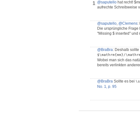
@saputello
hat recht! $m
1
aufrechte Schreibweise vo
@saputello
,
@Clemens
:
Die ursprüngliche Frage 
"Missing $ inserted" un
@BraBra
: Deshalb sollte
$\mathrm{mm}/\mathr
Wobei man sich das natür
bereits verlinkten ander
@BraBra
Sollte es bei
\s
No. 1, p. 95