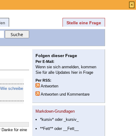
Anmelden
über
FAQ
×
fen
Stelle eine Frage
Folgen dieser Frage
Per E-Mail:
Wenn sie sich anmelden, kommen
Sie für alle Updates hier in Frage
Per RSS:
Antworten
»
Wie schreibe
Antworten und Kommentare
Markdown-Grundlagen
*kursiv* oder _kursiv_
**Fett** oder __Fett__
 Danke für eine