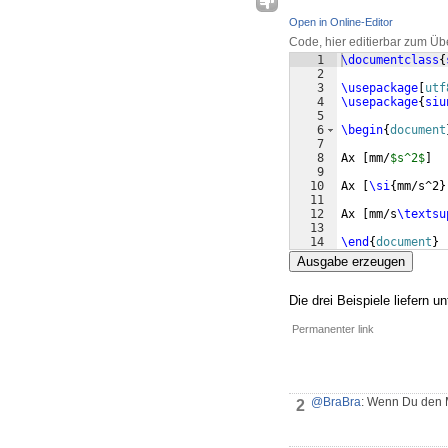
Open in Online-Editor
Code, hier editierbar zum Üb
1
\documentclass
{
2
3
\usepackage
[
utf
4
\usepackage
{
siu
5
6
\begin
{
document
7
8
Ax 
[
mm/
$s^2$
]
9
10
Ax 
[
\si
{
mm/s^2
}
11
12
Ax 
[
mm/s
\textsu
13
14
\end
{
document
}
Ausgabe erzeugen
Die drei Beispiele liefern 
Permanenter link
@BraBra
: Wenn Du den 
2