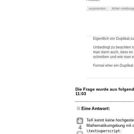
exponenten
fehler-meldung
Eigentlich ein Duplikat zu
Unbedingt zu beachten is
man dann auch, dass es n
schreiben und wie man es
Formal eher ein Duplikat 
Die Frage wurde aus folgen
11:03
Eine Antwort:
TeX kennt keine hochgeste
Mathematikumgebung mit d
4
:
\textsuperscript