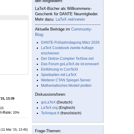
den Mitgliedern!
LaTeX-Bücher als Willkommens-
Geschenk für DANTE Neumitglieder.
Mehr dazu:
LaTeX.net/verein
Aktuelle Beiträge im
Community-
Blog
:
DANTE-Frühjahrstagung März 2026
LaTeX Cookbook zweite Auflage
erschienen
Der Online-Compiler TeXlive.net
Das Forum goLaTeX.de ist erneuert
Einführung in ConTeXt
Spielkarten mit LaTeX
Weiterer CTAN Spiegel-Server
Mathematisches Modell plotten
Diskussionsforen:
'15, 13:39
goLaTeX
(Deutsch)
LaTeX.org
(Englisch)
15
t-Rate:
20%
TeXnique.fr
(französisch)
(11 Mär '15, 13:45)
Frage-Themen: