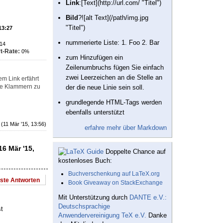
Link
:[Text](http://url.com/ "Titel")
Bild
?![alt Text](/path/img.jpg
"Titel")
13:27
nummerierte Liste: 1. Foo 2. Bar
14
t-Rate:
0%
zum Hinzufügen ein
Zeilenumbruchs fügen Sie einfach
zwei Leerzeichen an die Stelle an
em Link erfährt
ige Klammern zu
der die neue Linie sein soll.
grundlegende HTML-Tags werden
ebenfalls unterstützt
(11 Mär '15, 13:56)
erfahre mehr über Markdown
6 Mär '15,
Doppelte Chance auf
kostenloses Buch:
Buchverschenkung auf LaTeX.org
este Antworten
Book Giveaway on StackExchange
Mit Unterstützung durch
DANTE e.V.:
Deutschsprachige
t
Anwendervereinigung TeX e.V.
Danke