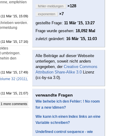
 kenne, empfehlen
×128
fehler-meldungen
×7
exponenten
(11 Mär '15, 15:09)
schrieben werden.
gestellte Frage:
11 Mär '15, 13:27
hlermeldung
Frage wurde gesehen:
18,092 Mal
zuletzt geändert:
16 Mär '15, 11:03
(11 Mär '15, 17:16)
rektes
t umbringen.
Alle Beiträge auf dieser Webseite
hnehin den
unterliegen, soweit nicht anders
angegeben, der
Creative Commons
Attribution Share-Alike 3.0
Lizenz
(11 Mär '15, 17:49)
(cc-by-sa 3.0).
olume 32 (2011),
(11 Mär '15, 21:07)
verwandte Fragen
Wie behebe ich den Fehler: ! No room
 1 more comments
for a new \dimen?
Wie kann ich einen Index links an eine
Variable schreiben?
Undefined control sequence - wie