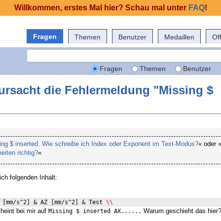
Willkommen, erstes Mal hier? Schau mal unter
FAQ
!
Fragen
Themen
Benutzer
Medaillen
Of
Fragen
Themen
Benutzer
ursacht die Fehlermeldung "Missing $
ing $ inserted. Wie schreibe ich Index oder Exponent im Text-Modus?
« oder 
eiten richtig?
«
ich folgenden Inhalt:
 
[
mm/s^2
]
 & AZ 
[
mm/s^2
]
 & Test 
\\
heint bei mir auf
Warum geschieht das hier?
Missing $ inserted AX......