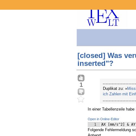
[closed] Was ver
inserted"?
1
Duplikat zu: »
Miss
ich Zahlen mit Einh
In einer Tabellenzeile habe 
Open in Online-Editor
1
AX 
[
mm/s^2
]
 & AY
Folgende Fehlermeldung sc
Antwort