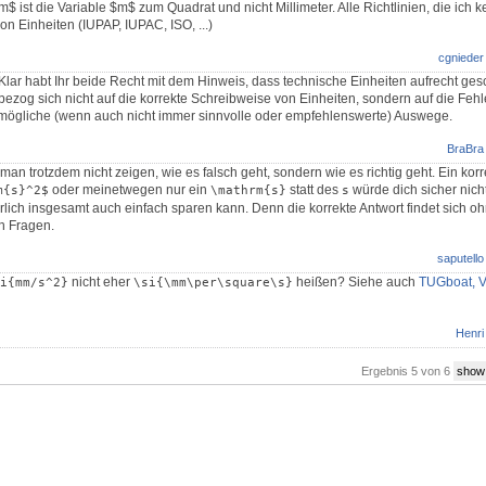
m$ ist die Variable $m$ zum Quadrat und nicht Millimeter. Alle Richtlinien, die ich
n Einheiten (IUPAP, IUPAC, ISO, ...)
cgnieder
 Klar habt Ihr beide Recht mit dem Hinweis, dass technische Einheiten aufrecht ge
bezog sich nicht auf die korrekte Schreibweise von Einheiten, sondern auf die Fe
d mögliche (wenn auch nicht immer sinnvolle oder empfehlenswerte) Auswege.
BraBra
 man trotzdem nicht zeigen, wie es falsch geht, sondern wie es richtig geht. Ein kor
oder meinetwegen nur ein
statt des
würde dich sicher nich
m{s}^2$
\mathrm{s}
s
lich insgesamt auch einfach sparen kann. Denn die korrekte Antwort findet sich o
en Fragen.
saputello
nicht eher
heißen? Siehe auch
TUGboat, V
i{mm/s^2}
\si{\mm\per\square\s}
Henri
Ergebnis 5 von 6
show