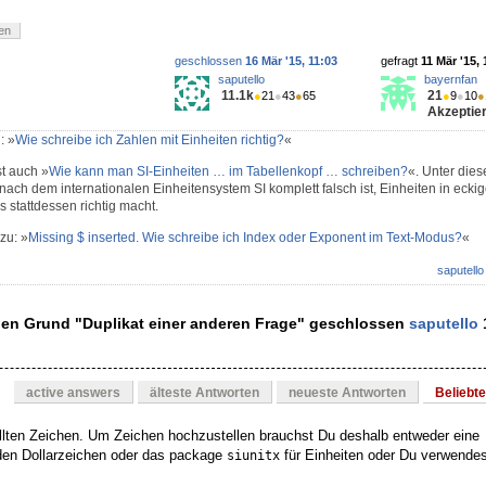
en
geschlossen
16 Mär '15, 11:03
gefragt
11 Mär '15, 
saputello
bayernfan
11.1k
21
●
21
●
43
●
65
●
9
●
10
●
Akzeptier
: »
Wie schreibe ich Zahlen mit Einheiten richtig?
«
t auch »
Wie kann man SI-Einheiten … im Tabellenkopf … schreiben?
«. Unter dies
ach dem internationalen Einheitensystem SI komplett falsch ist, Einheiten in eck
 stattdessen richtig macht.
zu: »
Missing $ inserted. Wie schreibe ich Index oder Exponent im Text-Modus?
«
saputello
den Grund "Duplikat einer anderen Frage" geschlossen
saputello
1
active answers
älteste Antworten
neueste Antworten
Beliebt
llten Zeichen. Um Zeichen hochzustellen brauchst Du deshalb entweder eine
en Dollarzeichen oder das package
für Einheiten oder Du verwendes
siunitx