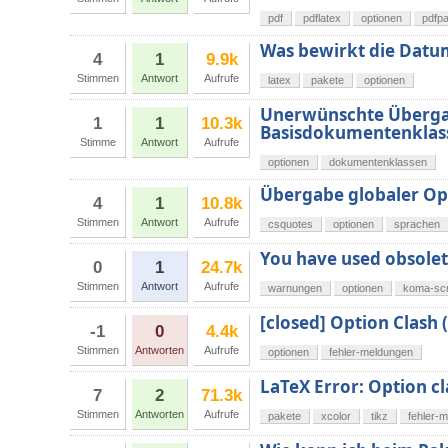
pdf
pdflatex
optionen
pdfp
Was bewirkt die Datu
4
1
9.9k
Stimmen
Antwort
Aufrufe
latex
pakete
optionen
Unerwünschte Überga
1
1
10.3k
Basisdokumentenklas
Stimme
Antwort
Aufrufe
optionen
dokumentenklassen
Übergabe globaler Op
4
1
10.8k
Stimmen
Antwort
Aufrufe
csquotes
optionen
sprachen
You have used obsolet
0
1
24.7k
Stimmen
Antwort
Aufrufe
warnungen
optionen
koma-scr
[closed] Option Clash 
-1
0
4.4k
Stimmen
Antworten
Aufrufe
optionen
fehler-meldungen
LaTeX Error: Option c
7
2
71.3k
Stimmen
Antworten
Aufrufe
pakete
xcolor
tikz
fehler-