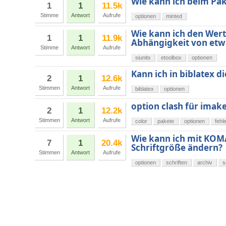
Wie kann ich beim Pak
1
1
11.5k
Stimme
Antwort
Aufrufe
optionen
minted
Wie kann ich den Wert
1
1
11.9k
Abhängigkeit von etw
Stimme
Antwort
Aufrufe
siunitx
etoolbox
optionen
Kann ich in biblatex 
2
1
12.6k
Stimmen
Antwort
Aufrufe
biblatex
optionen
option clash für imak
2
1
12.2k
Stimmen
Antwort
Aufrufe
color
pakete
optionen
fehl
Wie kann ich mit KOMA
7
1
20.4k
Schriftgröße ändern?
Stimmen
Antwort
Aufrufe
optionen
schriften
archiv
s