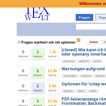
Willkommen, er
Fragen
The
Fragen markiert mit mit optionen
Aktive
[closed] Wie kann ich
0
1
7.2k
oder openany innerha
Stimmen
Antwort
Aufrufe
änderung
optionen
archiv
Warnungen aufgrund 
0
1
10.8k
Stimmen
Antwort
Aufrufe
warnungen
hyperref
optionen
Optionen für \citep w
0
1
9.8k
Stimmen
Antwort
Aufrufe
optionen
bibtex
natbib
PDF-Seitenanzeige röm
0
1
15.8k
Frontmatter, Backmat
Stimmen
Antwort
Aufrufe