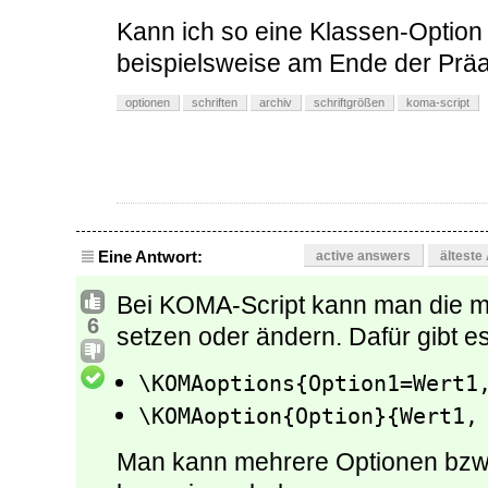
Kann ich so eine Klassen-Option
beispielsweise am Ende der Prä
optionen
schriften
archiv
schriftgrößen
koma-script
Eine Antwort:
active answers
älteste
Bei KOMA-Script kann man die me
6
setzen oder ändern. Dafür gibt e
\KOMAoptions{Option1=Wert1
\KOMAoption{Option}{Wert1,
Man kann mehrere Optionen bzw.