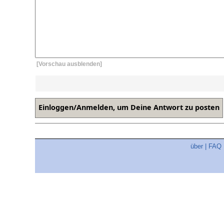
[Vorschau ausblenden]
über
|
FAQ