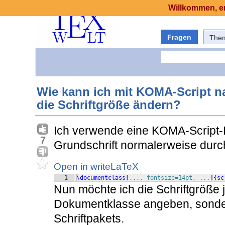
Willkommen, er
Fragen
The
Wie kann ich mit KOMA-Script na
die Schriftgröße ändern?
Ich verwende eine KOMA-Script-
7
Grundschrift normalerweise durch
Open in writeLaTeX
1
\documentclass
[
..., fontsize=14pt, ...
]
{
sc
Nun möchte ich die Schriftgröße
Dokumentklasse angeben, sonder
Schriftpakets.