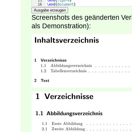
15
\end
{
figure
}
16
\end
{
document
}
Ausgabe erzeugen
Screenshots des geänderten Verh
als Demonstration):