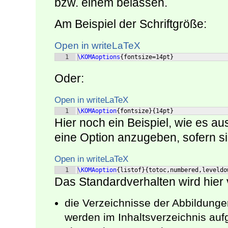
bzw. einem belassen.
Am Beispiel der Schriftgröße:
Open in writeLaTeX
1
\KOMAoptions
{
fontsize=14pt
}
Oder:
Open in writeLaTeX
1
\KOMAoption
{
fontsize
}
{
14pt
}
Hier noch ein Beispiel, wie es a
eine Option anzugeben, sofern si
Open in writeLaTeX
1
\KOMAoption
{
listof
}
{
totoc,numbered,leveldo
Das Standardverhalten wird hier v
die Verzeichnisse der Abbildunge
werden im Inhaltsverzeichnis aufg