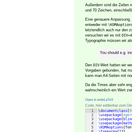
Außerdem sind die Zeilen n
und 70 Zeichen, einschließl
Eine genauere Anpassung, d
entweder mit
\KOMAoption
letztendlich auch nur den z
versuchen wir es mit
DIV=4
Typographie müssen wir al
You should e.g. in
Den
-Wert hatten wir we
DIV
Vorgaben gebunden, hat ma
kann man A4-Seiten mit norm
Da die Times aber sehr eng
wahrscheinlich ein Wert zw
Open in writeLaTeX
Code, hier editierbar zum Üb
1
\documentclass
[
t
2
\usepackage
[
nger
3
\usepackage
{
blin
4
\usepackage
{
math
5
\KOMAoptions
{
fon
6
\typearea
{
12
}