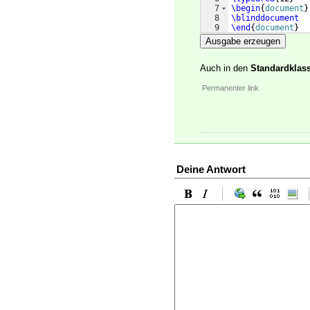
7
\begin
{
document
}
8
\blinddocument
9
\end
{
document
}
Ausgabe erzeugen
Auch in den
Standardklas
Permanenter link
Deine Antwort