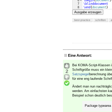
6
\begin
{
document
}
7
\blinddocument
8
\end
{
document
}
Ausgabe erzeugen
best-practice
schriften
a
Eine Antwort:
Bei KOMA-Script-Klassen is
Schriftgröße muss ein klei
2
Satzspiegel
berechnung über
für eine eng laufende Schri
Ändert man nun nachträglic
werden. Am einfachsten ka
Beispiel schon deutlich be
Package typearea 