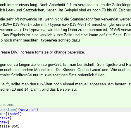
och immer etwas lang. Nach Abschnitt 2.1 im scrguide sollten die Zeilenläng
ich Leer- und Satzzeichen, liegen. Im Beispiel sind es noch 70 bis 80 Zeiche
ie sehr oft notwendig ist, wenn nicht die Standardschriften verwendet werd
oder mit
erreichen (der erstere B
s{DIV=<DIV-Wert>
\typearea{<DIV-Wert>}
weiteren auf). Da
, wie der
-Datei zu entnehmen ist,
verwe
typearea
log
DIV=5
. Das Ergebnis ist eine wirklich kurze Zeile und eine kaum gefüllte Seite. Für
so noch mehr beachten.
schrieb dazu
typearea
crease DIV, increase fontsize or change papersize.
gen der zu langen Zeilen so gewählt. Ist man bei Schrift, Schriftgröße und P
n noch eine andere Möglichkeit. Die Klassen-Option
. Wie auch im
twocolumn
aler Schriftgröße nur im zweispaltigen Satz ordentlich füllen.
 läuft, sollte man den
-Wert noch einmal manuell anpassen. Am besten ist
DIV
ischen 10 und 14. Damit wird das Beispiel zu:
ersetzen:
wocolumn
]
{
scrartcl
}
man
]
{
babel
}
dtext
}
ptmx
}
tsize=8pt
}