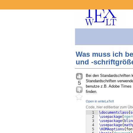
Was muss ich bea
und -schriftgrö
Bei den Standardschriften 
Standardschriften verwende
5
benutze z.B. Adobe Times R
finden.
Open in writeLaTeX
Code, hier editierbar zum Üb
1
\documentclass
{
s
2
\usepackage
[
nger
3
\usepackage
{
blin
4
\usepackage
{
math
5
\KOMAoptions
{
fon