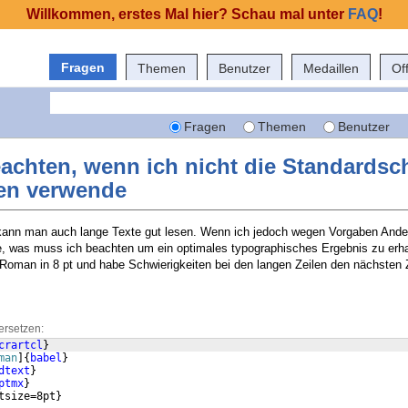
Willkommen, erstes Mal hier? Schau mal unter
FAQ
!
Fragen
Themen
Benutzer
Medaillen
Of
Fragen
Themen
Benutzer
chten, wenn ich nicht die Standardsch
ßen verwende
kann man auch lange Texte gut lesen. Wenn ich jedoch wegen Vorgaben Ander
, was muss ich beachten um ein optimales typographisches Ergebnis zu erha
o­man in 8 pt und habe Schwierigkeiten bei den langen Zeilen den nächsten 
ersetzen:
crartcl
}
man
]
{
babel
}
dtext
}
ptmx
}
tsize=8pt
}