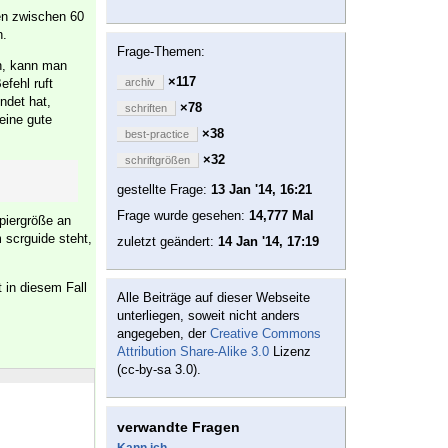
en zwischen 60
n.
Frage-Themen:
en, kann man
×117
efehl ruft
archiv
ndet hat,
×78
schriften
 eine gute
×38
best-practice
×32
schriftgrößen
gestellte Frage:
13 Jan '14, 16:21
Frage wurde gesehen:
14,777 Mal
apiergröße an
 scrguide steht,
zuletzt geändert:
14 Jan '14, 17:19
 in diesem Fall
Alle Beiträge auf dieser Webseite
unterliegen, soweit nicht anders
angegeben, der
Creative Commons
Attribution Share-Alike 3.0
Lizenz
(cc-by-sa 3.0).
verwandte Fragen