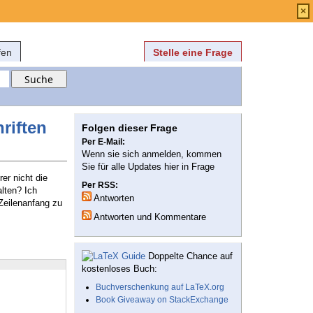
Anmelden
über
FAQ
×
fen
Stelle eine Frage
riften
Folgen dieser Frage
Per E-Mail:
Wenn sie sich anmelden, kommen
Sie für alle Updates hier in Frage
er nicht die
Per RSS:
lten? Ich
Antworten
Zeilenanfang zu
Antworten und Kommentare
Doppelte Chance auf
kostenloses Buch:
Buchverschenkung auf LaTeX.org
Book Giveaway on StackExchange