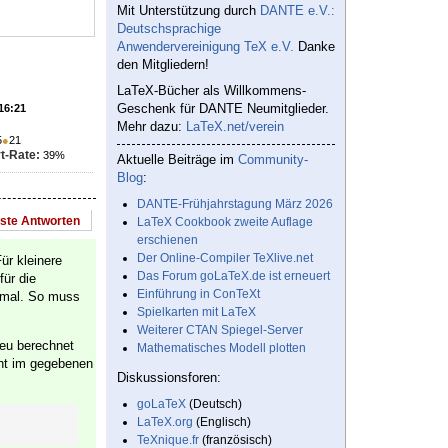
Mit Unterstützung durch
DANTE e.V.:
Deutschsprachige
Anwendervereinigung TeX e.V.
Danke
den Mitgliedern!
LaTeX-Bücher als Willkommens-
Geschenk für DANTE Neumitglieder.
 16:21
Mehr dazu:
LaTeX.net/verein
5
●
21
t-Rate:
39%
Aktuelle Beiträge im
Community-
Blog
:
DANTE-Frühjahrstagung März 2026
este Antworten
LaTeX Cookbook zweite Auflage
erschienen
Der Online-Compiler TeXlive.net
ür kleinere
Das Forum goLaTeX.de ist erneuert
für die
Einführung in ConTeXt
timal. So muss
Spielkarten mit LaTeX
Weiterer CTAN Spiegel-Server
neu berechnet
Mathematisches Modell plotten
eht im gegebenen
Diskussionsforen:
goLaTeX
(Deutsch)
LaTeX.org
(Englisch)
TeXnique.fr
(französisch)