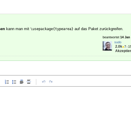
sen
kann man mit
auf das Paket zurückgreifen.
\usepackage{typearea}
beantwortet
14 Jan 
sudo
2.0k
●
7
●
1
Akzeptier