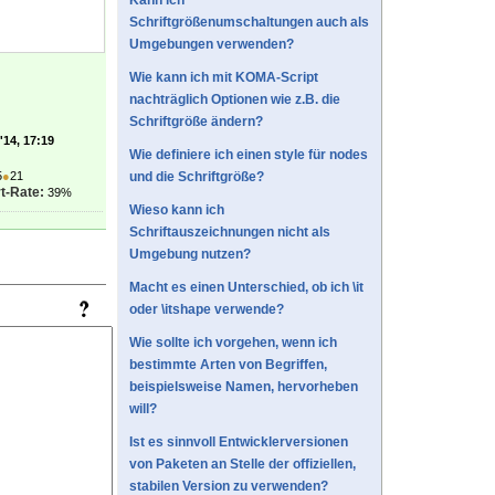
Kann ich
Schriftgrößenumschaltungen auch als
Umgebungen verwenden?
Wie kann ich mit KOMA-Script
nachträglich Optionen wie z.B. die
Schriftgröße ändern?
'14, 17:19
Wie definiere ich einen style für nodes
5
●
21
und die Schriftgröße?
t-Rate:
39%
Wieso kann ich
Schriftauszeichnungen nicht als
Umgebung nutzen?
Macht es einen Unterschied, ob ich \it
oder \itshape verwende?
Wie sollte ich vorgehen, wenn ich
bestimmte Arten von Begriffen,
beispielsweise Namen, hervorheben
will?
Ist es sinnvoll Entwicklerversionen
von Paketen an Stelle der offiziellen,
stabilen Version zu verwenden?