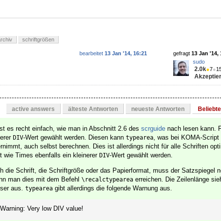
rchiv
schriftgrößen
bearbeitet
13 Jan '14, 16:21
gefragt
13 Jan '14,
sudo
2.0k
●
7
●
1
Akzeptier
active answers
älteste Antworten
neueste Antworten
Beliebt
t es recht einfach, wie man in Abschnitt 2.6 des
scrguide
nach lesen kann. F
nerer
-Wert gewählt werden. Diesen kann
, was bei KOMA-Script 
DIV
typearea
nimmt, auch selbst berechnen. Dies ist allerdings nicht für alle Schriften op
ft wie Times ebenfalls ein kleinerer
-Wert gewählt werden.
DIV
h die Schrift, die Schriftgröße oder das Papierformat, muss der Satzspiegel 
nn man dies mit dem Befehl
erreichen. Die Zeilenlänge si
\recalctypearea
sser aus.
gibt allerdings die folgende Warnung aus.
typearea
Warning: Very low DIV value!