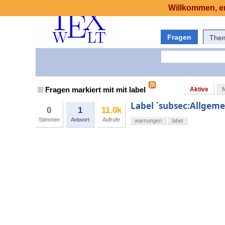
Willkommen, er
Fragen
The
Fragen markiert mit mit label
Aktive
Label `subsec:Allgemei
0
1
11.0k
Stimmen
Antwort
Aufrufe
warnungen
label