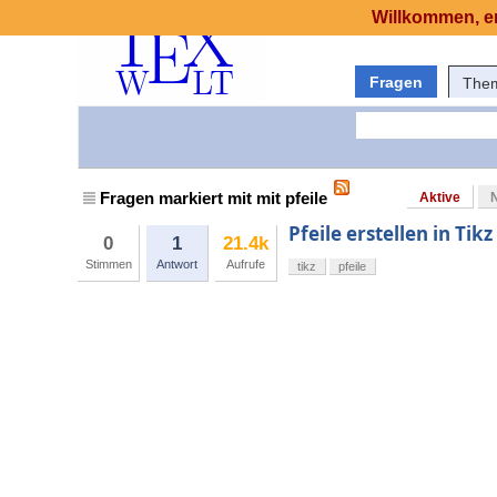
Willkommen, er
Fragen
The
Fragen markiert mit mit pfeile
Aktive
Pfeile erstellen in Tikz
0
1
21.4k
Stimmen
Antwort
Aufrufe
tikz
pfeile