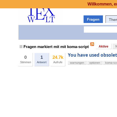
Willkommen, er
Fragen
The
Fragen markiert mit mit koma-script
Aktive
You have used obsolet
0
1
24.7k
Stimmen
Antwort
Aufrufe
warnungen
optionen
koma-scr