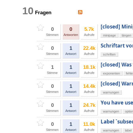
10
Fragen
[closed] Min
0
0
5.7k
Stimmen
Antworten
Aufrufe
minipage
längen
Schriftart v
0
1
22.4k
Stimmen
Antwort
Aufrufe
schriften
[closed] Was
1
1
18.1k
Stimme
Antwort
Aufrufe
exponenten
fehl
[closed] War
0
1
14.4k
Stimmen
Antwort
Aufrufe
warnungen
You have use
0
1
24.7k
Stimmen
Antwort
Aufrufe
warnungen
optio
Label `subse
0
1
11.0k
Stimmen
Antwort
Aufrufe
warnungen
label