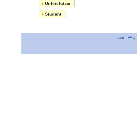
●
Unterstützer
●
Student
über
|
FAQ