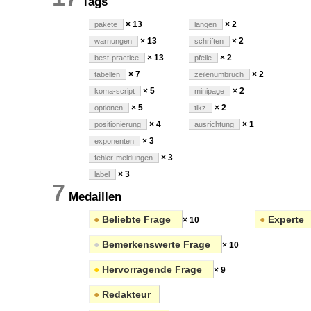
Tags
× 13
× 2
pakete
längen
× 13
× 2
warnungen
schriften
× 13
× 2
best-practice
pfeile
× 7
× 2
tabellen
zeilenumbruch
× 5
× 2
koma-script
minipage
× 5
× 2
optionen
tikz
× 4
× 1
positionierung
ausrichtung
× 3
exponenten
× 3
fehler-meldungen
× 3
label
7
Medaillen
●
Beliebte Frage
●
Experte
× 10
●
Bemerkenswerte Frage
× 10
●
Hervorragende Frage
× 9
●
Redakteur