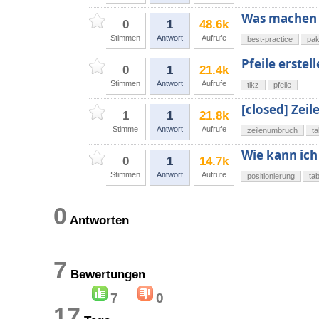
Was machen 
0
1
48.6k
Stimmen
Antwort
Aufrufe
best-practice
pak
Pfeile erstell
0
1
21.4k
Stimmen
Antwort
Aufrufe
tikz
pfeile
[closed] Zeil
1
1
21.8k
Stimme
Antwort
Aufrufe
zeilenumbruch
ta
Wie kann ich 
0
1
14.7k
Stimmen
Antwort
Aufrufe
positionierung
tab
0
Antworten
7
Bewertungen
7
0
17