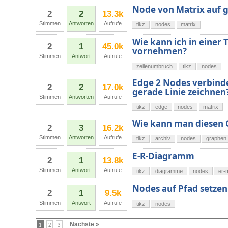
Node von Matrix auf g
2
2
13.3k
Stimmen
Antworten
Aufrufe
tikz
nodes
matrix
Wie kann ich in einer
2
1
45.0k
vornehmen?
Stimmen
Antwort
Aufrufe
zeilenumbruch
tikz
nodes
Edge 2 Nodes verbinde
2
2
17.0k
gerade Linie zeichnen
Stimmen
Antworten
Aufrufe
tikz
edge
nodes
matrix
Wie kann man diesen 
2
3
16.2k
Stimmen
Antworten
Aufrufe
tikz
archiv
nodes
graphen
E-R-Diagramm
2
1
13.8k
Stimmen
Antwort
Aufrufe
tikz
diagramme
nodes
er-
Nodes auf Pfad setze
2
1
9.5k
Stimmen
Antwort
Aufrufe
tikz
nodes
Nächste »
1
2
3