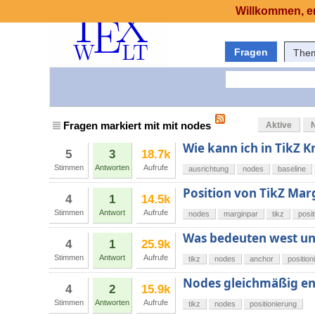
Willkommen, er
Fragen
The
Fragen markiert mit mit nodes
Aktive
Wie kann ich in TikZ K
5
3
18.7k
Stimmen
Antworten
Aufrufe
ausrichtung
nodes
baseline
Position von TikZ Mar
4
1
14.5k
Stimmen
Antwort
Aufrufe
nodes
marginpar
tikz
posit
Was bedeuten west un
4
1
25.9k
Stimmen
Antwort
Aufrufe
tikz
nodes
anchor
position
Nodes gleichmäßig ent
4
2
15.9k
Stimmen
Antworten
Aufrufe
tikz
nodes
positionierung