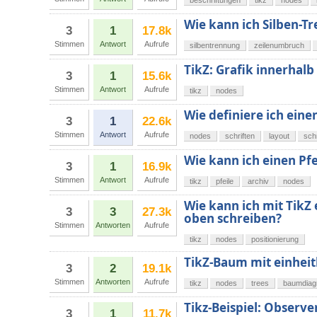
beschriftungen
tikz
nodes
Wie kann ich Silben-Tr
3
1
17.8k
Stimmen
Antwort
Aufrufe
silbentrennung
zeilenumbruch
TikZ: Grafik innerhalb
3
1
15.6k
Stimmen
Antwort
Aufrufe
tikz
nodes
Wie definiere ich eine
3
1
22.6k
Stimmen
Antwort
Aufrufe
nodes
schriften
layout
sch
Wie kann ich einen Pfe
3
1
16.9k
Stimmen
Antwort
Aufrufe
tikz
pfeile
archiv
nodes
Wie kann ich mit TikZ
3
3
27.3k
oben schreiben?
Stimmen
Antworten
Aufrufe
tikz
nodes
positionierung
TikZ-Baum mit einheit
3
2
19.1k
Stimmen
Antworten
Aufrufe
tikz
nodes
trees
baumdia
Tikz-Beispiel: Observe
3
1
11.7k