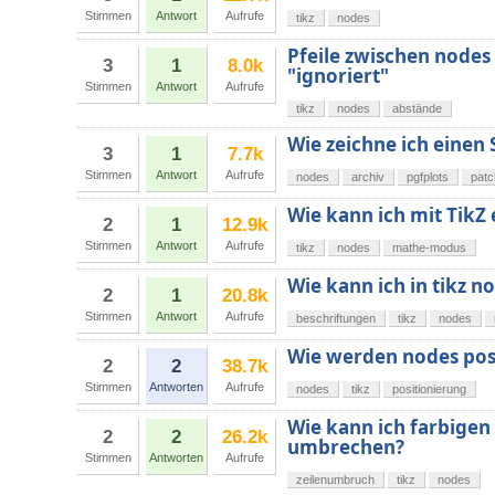
Stimmen
Antwort
Aufrufe
tikz
nodes
Pfeile zwischen nodes
3
1
8.0k
"ignoriert"
Stimmen
Antwort
Aufrufe
tikz
nodes
abstände
Wie zeichne ich einen
3
1
7.7k
Stimmen
Antwort
Aufrufe
nodes
archiv
pgfplots
patc
Wie kann ich mit TikZ 
2
1
12.9k
Stimmen
Antwort
Aufrufe
tikz
nodes
mathe-modus
Wie kann ich in tikz 
2
1
20.8k
Stimmen
Antwort
Aufrufe
beschriftungen
tikz
nodes
Wie werden nodes posi
2
2
38.7k
Stimmen
Antworten
Aufrufe
nodes
tikz
positionierung
Wie kann ich farbigen
2
2
26.2k
umbrechen?
Stimmen
Antworten
Aufrufe
zeilenumbruch
tikz
nodes