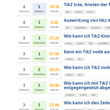
TikZ tree, Knoten der 
4
1
19.3k
Stimmen
Antwort
Aufrufe
tikz
nodes
trees
Auswirkung von tikz n
4
1
9.2k
Stimmen
Antwort
Aufrufe
tikz
templates
beamer
nod
Wie kann ich TikZ-Kno
3
3
27.2k
Stimmen
Antworten
Aufrufe
kreis
nodes
tikz
schleifen
Kann ein TikZ node au
3
1
57.0k
Stimmen
Antwort
Aufrufe
nodes
tikz
Wie kann ich TikZ nod
3
2
28.2k
Stimmen
Antworten
Aufrufe
nodes
tikz
Wie kann ich mit TikZ
3
1
30.9k
entgegengesetzt abge
Stimmen
Antwort
Aufrufe
shapes
nodes
tikz
Wie kann ich den Zeil
3
1
21.9k
Stimmen
Antwort
Aufrufe