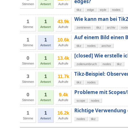
edges?
Stimmen
Antwort
Aufrufe
tikz
edge
style
nodes
Wie kann man bei TikZ
1
1
43.9k
Stimme
Antwort
Aufrufe
zentrieren
tikz
archiv
node
Auf einem Bild einen 
1
1
10.6k
Stimme
Antwort
Aufrufe
tikz
nodes
anchor
[closed] Wie erstelle 
0
1
13.4k
Stimmen
Antwort
Aufrufe
zeilenumbruch
nodes
tikz
Tikz-Beispiel: Observe
3
1
11.7k
Stimmen
Antwort
Aufrufe
tikz
nodes
Probleme mit Scopes
0
1
9.4k
Stimmen
Antwort
Aufrufe
scope
nodes
Richtige Verwendung 
1
1
16.2k
Stimme
Antwort
Aufrufe
nodes
tikz