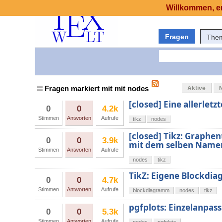
Willkommen, er
Fragen
The
Fragen markiert mit mit nodes
Aktive
[closed] Eine allerletz
0
0
4.2k
Stimmen
Antworten
Aufrufe
tikz
nodes
[closed] Tikz: Graphe
0
0
3.9k
mit dem selben Namen
Stimmen
Antworten
Aufrufe
nodes
tikz
TikZ: Eigene Blockdi
0
0
4.7k
Stimmen
Antworten
Aufrufe
blockdiagramm
nodes
tikz
pgfplots: Einzelanpas
0
0
5.3k
Stimmen
Antworten
Aufrufe