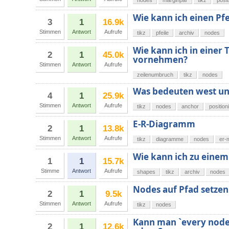
nodes
marginpar
tikz
posit
Wie kann ich einen Pfe
3
1
16.9k
Stimmen
Antwort
Aufrufe
tikz
pfeile
archiv
nodes
Wie kann ich in einer
2
1
45.0k
vornehmen?
Stimmen
Antwort
Aufrufe
zeilenumbruch
tikz
nodes
Was bedeuten west un
4
1
25.9k
Stimmen
Antwort
Aufrufe
tikz
nodes
anchor
position
E-R-Diagramm
2
1
13.8k
Stimmen
Antwort
Aufrufe
tikz
diagramme
nodes
er-
Wie kann ich zu einem
1
1
15.7k
Stimme
Antwort
Aufrufe
shapes
tikz
archiv
nodes
Nodes auf Pfad setze
2
1
9.5k
Stimmen
Antwort
Aufrufe
tikz
nodes
Kann man `every node/
2
1
12.6k