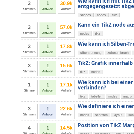
Wie kann ich mit TikZ
3
1
30.9k
entgegengesetzt abge
Stimmen
Antwort
Aufrufe
shapes
nodes
tikz
Kann ein TikZ node au
3
1
57.0k
Stimmen
Antwort
Aufrufe
nodes
tikz
Wie kann ich Silben-Tr
3
1
17.8k
Stimmen
Antwort
Aufrufe
silbentrennung
zeilenumbruch
TikZ: Grafik innerhalb
3
1
15.6k
Stimmen
Antwort
Aufrufe
tikz
nodes
Wie kann ich bei eine
1
1
17.1k
verbinden?
Stimme
Antwort
Aufrufe
tikz
tabellen
nodes
matrix
Wie definiere ich eine
3
1
22.6k
Stimmen
Antwort
Aufrufe
nodes
schriften
layout
sch
Position von TikZ Mar
4
1
14.5k
Stimmen
Antwort
Aufrufe