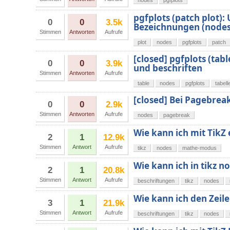
nodes
pgfplots
pgfplots (patch plot)
0
0
3.5k
Bezeichnungen (nodes
Stimmen
Antworten
Aufrufe
plot
nodes
pgfplots
patch
[closed] pgfplots (tabl
0
0
3.9k
und beschriften
Stimmen
Antworten
Aufrufe
table
nodes
pgfplots
tabell
[closed] Bei Pagebrea
0
0
2.9k
Stimmen
Antworten
Aufrufe
nodes
pagebreak
Wie kann ich mit TikZ 
2
1
12.9k
Stimmen
Antwort
Aufrufe
tikz
nodes
mathe-modus
Wie kann ich in tikz 
2
1
20.8k
Stimmen
Antwort
Aufrufe
beschriftungen
tikz
nodes
Wie kann ich den Zeil
3
1
21.9k
Stimmen
Antwort
Aufrufe
beschriftungen
tikz
nodes