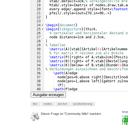
18
  vtab/.default=3cm,
% voreingestellte Bre
19
  htab/.style=
{
matrix of nodes,draw,tab,a
20
  every edge/.append style=
{
font=
\footnot
21
  pfeil/.style=
{
out=270,in=90,->
}
22
}
23
24
\begin
{
document
}
25
\begin
{
tikzpicture
}
[
thick,
26
% vertikaler und horizontaler Abstand z
27
  node distance=1cm and 2.5cm, 
28
]
29
% Tabellen
30
\matrix
(
A
)
[
vtab
]
{
Artikel
\\
{
Artikelnumme
31
% für matrix P reichen 2cm als Breite
32
\matrix
(
P
)
[
right= of A,vtab=2cm
]
{
Positi
33
\matrix
(
B
)
[
right= of P,vtab
]
{
Bestellung
34
\matrix
(
K
)
[
below= of B,vtab
]
{
Kunde
\\
{
Ku
35
% Verbindungen einzeichnen und beschrifte
36
\path
(
A
)
edge
37
  node
[
pos=0,above right
]
{
besitzt
}
nod
38
  node
[
pos=1,above left
]
{
gehört zu
}
no
39
(
P
)
;
40
\path
(
P
)
edge
41
  node
[
pos=0,above right
]
{
gehört zu
}
n
Ausgabe erzeugen
tikz
nodes
anchor
positionierung
bear
Dieser Frage ist "Community Wiki" markiert.