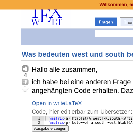
Willkommen, er
Fragen
The
Was bedeuten west und south b
Hallo alle zusammen,
4
ich habe bei eine anderen Frage
angehängten Code erhalten. Dazu
Open in writeLaTeX
Code, hier editierbar zum Übersetzen:
1
\matrix
(
a
)
[
htab
]
at
(
A.west|-K.south
)
{
Arti
2
\matrix
(
p
)
[
below=of a.south west,htab
]
{
A
Ausgabe erzeugen