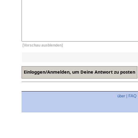
[Vorschau ausblenden]
über
|
FAQ