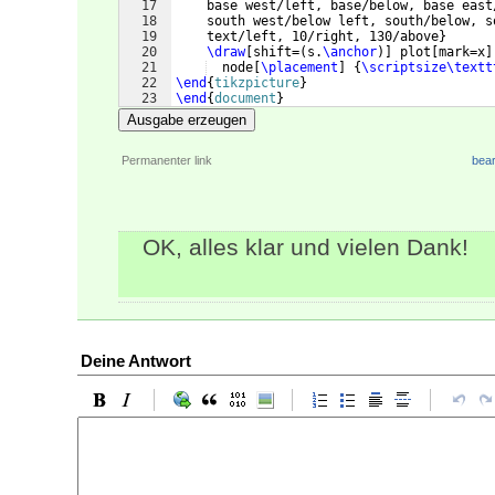
17
    base west/left, base/below, base east
18
    south west/below left, south/below, s
19
    text/left, 10/right, 130/above
}
20
\draw
[
shift=
(
s.
\anchor
)]
 plot
[
mark=x
]
21
  node
[
\placement
]
{
\scriptsize\textt
22
\end
{
tikzpicture
}
23
\end
{
document
}
Ausgabe erzeugen
Permanenter link
bear
OK, alles klar und vielen Dank!
Deine Antwort