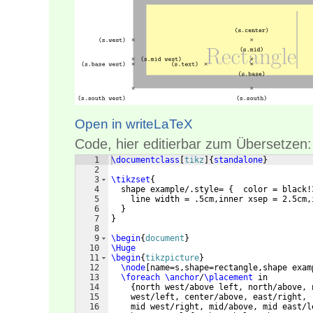
Open in writeLaTeX
Code, hier editierbar zum Übersetzen:
1
\documentclass
[
tikz
]
{
standalone
}
2
3
\tikzset
{
4
  shape example/.style= 
{
  color = black!
5
    line width = .5cm,inner xsep = 2.5cm,
6
}
7
}
8
9
\begin
{
document
}
10
\Huge
11
\begin
{
tikzpicture
}
12
\node
[
name=s,shape=rectangle,shape exam
13
\foreach
\anchor
/
\placement
 in
14
{
north west/above left, north/above, 
15
    west/left, center/above, east/right,
16
    mid west/right, mid/above, mid east/l