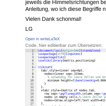
jeweils die Himmelsrichtungen be
Anleitung, wo ich diese Begriffe
Vielen Dank schonmal!
LG
Open in writeLaTeX
Code, hier editierbar zum Übersetzen:
1
\documentclass
[
margin=5mm
]
{
standalone
}
2
\usepackage
[
utf8
]
{
inputenc
}
3
\usepackage
{
tikz
}
4
\usetikzlibrary
{
matrix,positioning
}
5
6
\tikzset
{
7
  tab/.style=
{
inner sep=0pt,
8
    nodes=
{
inner sep=.333em,
9
% notwendig für leere Zellen und Un
10
  minimum height=
{
\baselineskip
+0.666
11
}
12
}
,
13
  vtab/.style=
{
matrix of nodes,tab,
14
    row sep=-
\pgflinewidth
,column sep=-
\p
15
    nodes in empty cells,
% leere Zellen w
16
    nodes=
{
draw,align=left,text width=#1
}
17
}
,