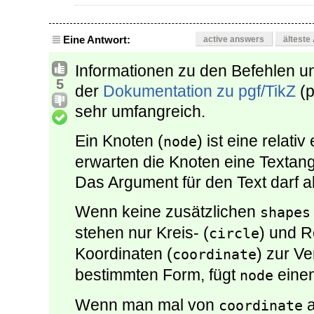
Eine Antwort:
active answers
älteste
Informationen zu den Befehlen un
5
der
Dokumentation zu pgf/TikZ
(p
sehr umfangreich.
Ein Knoten (
) ist eine relati
node
erwarten die Knoten eine Textang
Das Argument für den Text darf a
Wenn keine zusätzlichen
shapes
stehen nur Kreis- (
) und R
circle
Koordinaten (
) zur V
coordinate
bestimmten Form, fügt
einen
node
Wenn man mal von
a
coordinate