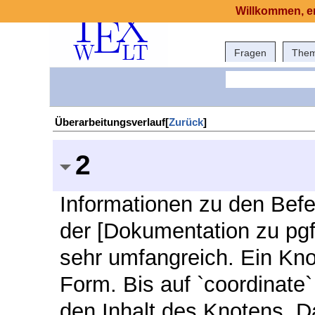
Willkommen, er
Fragen
The
Überarbeitungsverlauf[
Zurück
]
2
Informationen zu den Befe
der [Dokumentation zu pgf/
sehr umfangreich. Ein Knot
Form. Bis auf `coordinate
den Inhalt des Knotens. D