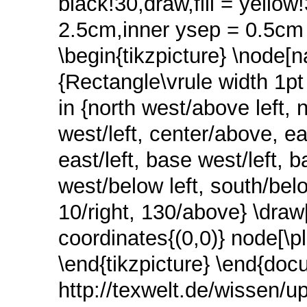
black!30,draw,fill = yellow
2.5cm,inner ysep = 0.5cm 
\begin{tikzpicture} \nod
{Rectangle\vrule width 1pt
in {north west/above left, 
west/left, center/above, ea
east/left, base west/left, 
west/below left, south/belo
10/right, 130/above} \draw
coordinates{(0,0)} node[\pl
\end{tikzpicture} \end{docu
http://texwelt.de/wissen/u