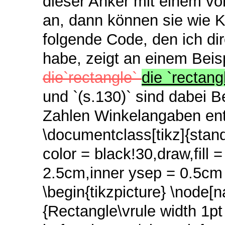
dieser Anker mit einem v
an, dann können sie wie 
folgende Code, den ich d
habe, zeigt an einem Beispi
die`rectangle`
die `rectang
und `(s.130)` sind dabei B
Zahlen Winkelangaben entsp
\documentclass[tikz]{stand
color = black!30,draw,fill 
2.5cm,inner ysep = 0.5cm 
\begin{tikzpicture} \nod
{Rectangle\vrule width 1pt