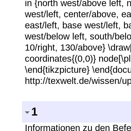
in {north west/above left, 
west/left, center/above, ea
east/left, base west/left, 
west/below left, south/belo
10/right, 130/above} \draw
coordinates{(0,0)} node[\pl
\end{tikzpicture} \end{docu
http://texwelt.de/wissen/u
1
Informationen zu den Befe