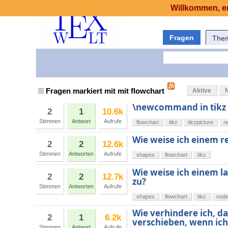
Willkommen, er
Fragen
The
Fragen markiert mit mit flowchart
Aktive
\newcommand in tikz
2
1
10.6k
Stimmen
Antwort
Aufrufe
flowchart
tikz
tikzpicture
n
Wie weise ich einem re
2
2
12.6k
Stimmen
Antworten
Aufrufe
shapes
flowchart
tikz
Wie weise ich einem l
2
2
12.7k
zu?
Stimmen
Antworten
Aufrufe
shapes
flowchart
tikz
nod
Wie verhindere ich, da
2
1
6.2k
verschieben, wenn ich
Stimmen
Antwort
Aufrufe