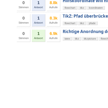
Hilfskoordinate will ni
0
1
8.8k
Stimmen
Antwort
Aufrufe
flowchart
tikz
koordinaten
TikZ: Pfad überbrücke
0
1
8.3k
Stimmen
Antwort
Aufrufe
flowchart
tikz
pfade
Richtige Anordnung d
0
1
6.9k
Stimmen
Antwort
Aufrufe
latex
tikz
tikzpicture
flowch