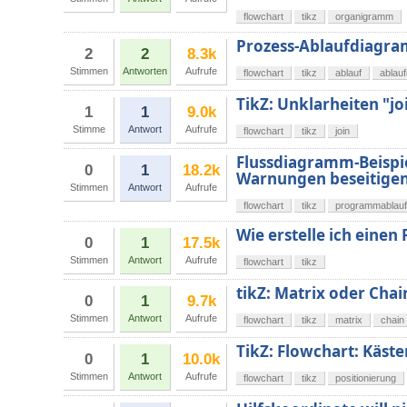
flowchart
tikz
organigramm
Prozess-Ablaufdiagra
2
2
8.3k
Stimmen
Antworten
Aufrufe
flowchart
tikz
ablauf
ablau
TikZ: Unklarheiten "jo
1
1
9.0k
Stimme
Antwort
Aufrufe
flowchart
tikz
join
Flussdiagramm-Beispie
0
1
18.2k
Warnungen beseitige
Stimmen
Antwort
Aufrufe
flowchart
tikz
programmablauf
Wie erstelle ich eine
0
1
17.5k
Stimmen
Antwort
Aufrufe
flowchart
tikz
tikZ: Matrix oder Chai
0
1
9.7k
Stimmen
Antwort
Aufrufe
flowchart
tikz
matrix
chain
TikZ: Flowchart: Käst
0
1
10.0k
Stimmen
Antwort
Aufrufe
flowchart
tikz
positionierung