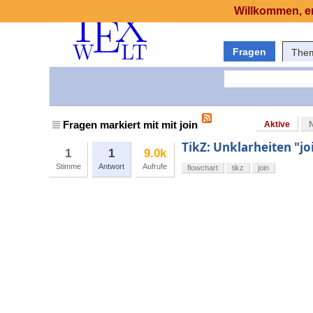
Willkommen, er
Fragen
The
Fragen markiert mit mit join
Aktive
TikZ: Unklarheiten "jo
1
1
9.0k
Stimme
Antwort
Aufrufe
flowchart
tikz
join