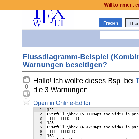
Willkommen, er
Fragen
The
Flussdiagramm-Beispiel (Kombina
Warnungen beseitigen?
Hallo! Ich wollte dieses Bsp. bei
T
0
die 3 Warnungen.
Open in Online-Editor
1
122
2
Overfull \hbox (5.11084pt too wide) in par
3
 [][][][]$  []$
4
136
5
Overfull \hbox (6.42406pt too wide) in par
6
 [][][][]$[]$
7
163