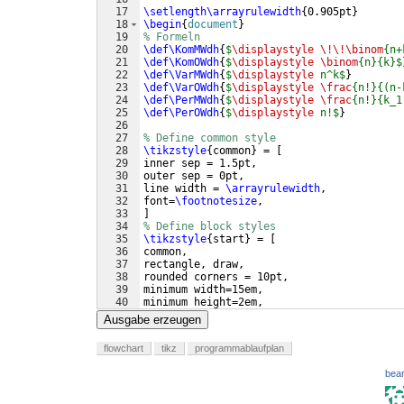
17
\setlength\arrayrulewidth
{
0.905pt
}
18
\begin
{
document
}
19
% Formeln
20
\def\KomMWdh
{
$
\displaystyle
\!\!\binom
{n+
21
\def\KomOWdh
{
$
\displaystyle
\binom
{n}{k}$
22
\def\VarMWdh
{
$
\displaystyle
 n^k$
}
23
\def\VarOWdh
{
$
\displaystyle
\frac
{n!}{(n-
24
\def\PerMWdh
{
$
\displaystyle
\frac
{n!}{k_1
25
\def\PerOWdh
{
$
\displaystyle
 n!$
}
26
27
% Define common style
28
\tikzstyle
{
common
}
 = 
[
29
inner sep = 1.5pt, 
30
outer sep = 0pt,
31
line width = 
\arrayrulewidth
, 
32
font=
\footnotesize
,
33
]
34
% Define block styles
35
\tikzstyle
{
start
}
 = 
[
36
common, 
37
rectangle, draw, 
38
rounded corners = 10pt, 
39
minimum width=15em,
40
minimum height=2em,
41
%text width=5em, 
Ausgabe erzeugen
flowchart
tikz
programmablaufplan
bear