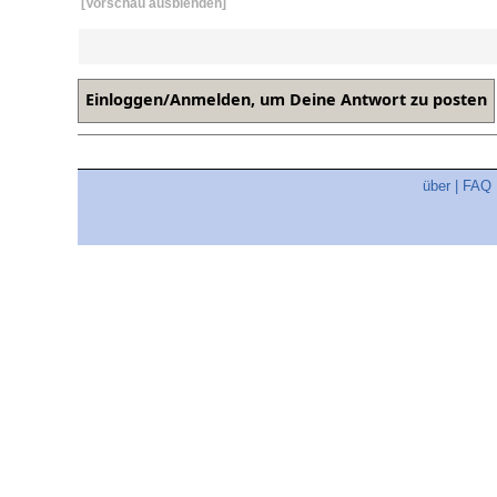
[Vorschau ausblenden]
über
|
FAQ