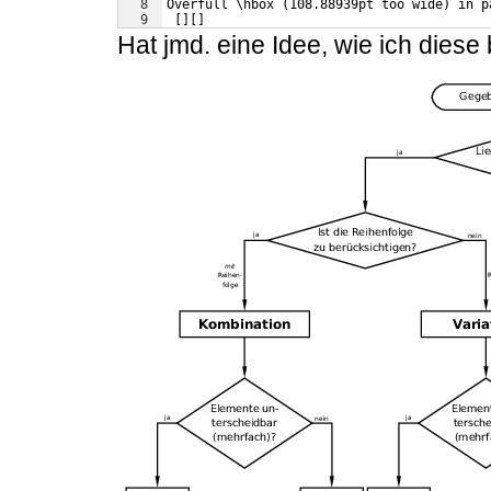
8
Overfull \hbox (108.88939pt too wide) in p
9
 [][]
Hat jmd. eine Idee, wie ich diese