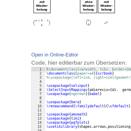
Open in Online-Editor
Code, hier editierbar zum Übersetzen:
1
%\documentclass[varwidth, tikz, border=2m
2
\documentclass
[
paper=a4
]
{
scrbook
}
3
%\usepackage[left=1cm, right=1cm]{geometr
4
5
\usepackage
{
selinput
}
6
\SelectInputMappings
{
adieresis=
{
ä
}
,  germ
7
\usepackage
[
ngerman
]
{
babel
}
8
9
\usepackage
{
bera
}
10
\renewcommand
{
\familydefault
}
{
\sfdefault
}
11
12
\usepackage
{
amsmath
}
13
\usepackage
{
tikz
}
14
\usepackage
{
pgfplots
}
15
\usetikzlibrary
{
shapes,arrows,positioning
16