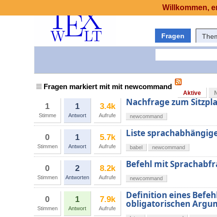
Willkommen, er
Fragen
The
Fragen markiert mit mit newcommand
Aktive
Nachfrage zum Sitzpla
1
1
3.4k
Stimme
Antwort
Aufrufe
newcommand
Liste sprachabhängige
0
1
5.7k
Stimmen
Antwort
Aufrufe
babel
newcommand
Befehl mit Sprachabf
0
2
8.2k
Stimmen
Antworten
Aufrufe
newcommand
Definition eines Befe
0
1
7.9k
obligatorischen Arg
Stimmen
Antwort
Aufrufe