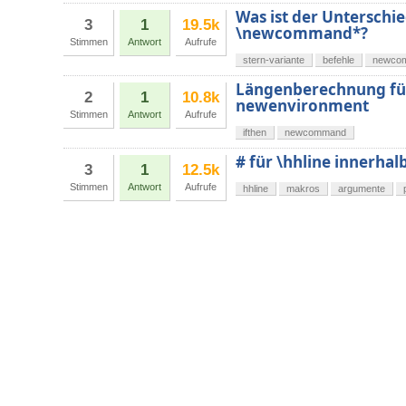
Was ist der Untersch
3
1
19.5k
\newcommand*?
Stimmen
Antwort
Aufrufe
stern-variante
befehle
newco
Längenberechnung für
2
1
10.8k
newenvironment
Stimmen
Antwort
Aufrufe
ifthen
newcommand
# für \hhline innerh
3
1
12.5k
Stimmen
Antwort
Aufrufe
hhline
makros
argumente