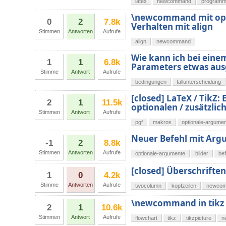
latex
newcommand
programm
\newcommand mit opti
0
2
7.8k
Verhalten mit align
Stimmen
Antworten
Aufrufe
align
newcommand
Wie kann ich bei eine
1
1
6.8k
Parameters etwas au
Stimme
Antwort
Aufrufe
bedingungen
fallunterscheidung
[closed] LaTeX / TikZ:
2
1
11.5k
optionalen / zusätzl
Stimmen
Antwort
Aufrufe
pgf
makros
optionale-argume
Neuer Befehl mit Arg
-1
2
8.8k
Stimmen
Antworten
Aufrufe
optionale-argumente
bilder
bef
[closed] Überschriften
1
0
4.2k
Stimme
Antworten
Aufrufe
twocolumn
kopfzeilen
newco
\newcommand in tikz
2
1
10.6k
Stimmen
Antwort
Aufrufe
flowchart
tikz
tikzpicture
n