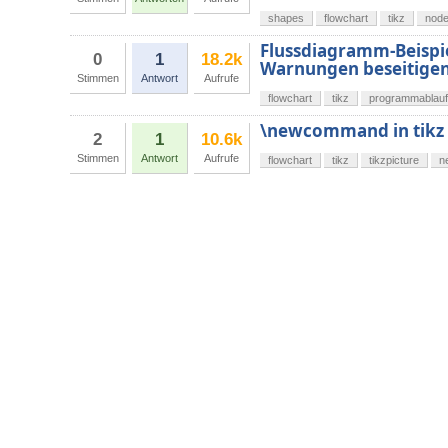
shapes
flowchart
tikz
nod
Flussdiagramm-Beispie
0
1
18.2k
Warnungen beseitige
Stimmen
Antwort
Aufrufe
flowchart
tikz
programmablauf
\newcommand in tikz
2
1
10.6k
Stimmen
Antwort
Aufrufe
flowchart
tikz
tikzpicture
n