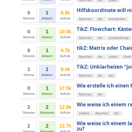
flowchart
tikz
pfade
Hilfskoordinate will ni
0
1
8.8k
Stimmen
Antwort
Aufrufe
flowchart
tikz
koordinaten
TikZ: Flowchart: Käst
0
1
10.0k
Stimmen
Antwort
Aufrufe
flowchart
tikz
positionierung
tikZ: Matrix oder Chai
0
1
9.7k
Stimmen
Antwort
Aufrufe
flowchart
tikz
matrix
chain
TikZ: Unklarheiten "jo
1
1
9.0k
Stimme
Antwort
Aufrufe
flowchart
tikz
join
Wie erstelle ich eine
0
1
17.5k
Stimmen
Antwort
Aufrufe
flowchart
tikz
Wie weise ich einem re
2
2
12.6k
Stimmen
Antworten
Aufrufe
shapes
flowchart
tikz
Wie weise ich einem l
2
2
12.7k
zu?
Stimmen
Antworten
Aufrufe