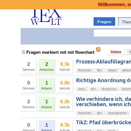
Willkommen, er
Fragen
The
Fragen markiert mit mit flowchart
Aktive
Prozess-Ablaufdiagra
2
2
8.3k
Stimmen
Antworten
Aufrufe
flowchart
tikz
ablauf
ablau
Richtige Anordnung d
0
1
6.9k
Stimmen
Antwort
Aufrufe
latex
tikz
tikzpicture
flowch
Wie verhindere ich, da
2
1
6.2k
verschieben, wenn ich
Stimmen
Antwort
Aufrufe
flowchart
tikz
organigramm
TikZ: Pfad überbrücke
0
1
8.3k
Stimmen
Antwort
Aufrufe