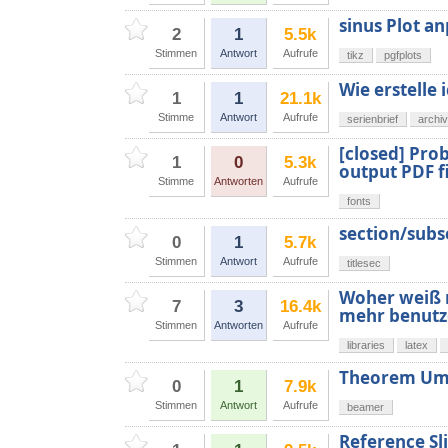
sinus Plot a
2
1
5.5k
Stimmen
Antwort
Aufrufe
tikz
pgfplots
Wie erstelle 
1
1
21.1k
Stimme
Antwort
Aufrufe
serienbrief
archiv
[closed] Pro
1
0
5.3k
output PDF f
Stimme
Antworten
Aufrufe
fonts
section/subs
0
1
5.7k
Stimmen
Antwort
Aufrufe
titlesec
Woher weiß m
7
3
16.4k
mehr benutze
Stimmen
Antworten
Aufrufe
libraries
latex
Theorem Umg
0
1
7.9k
Stimmen
Antwort
Aufrufe
beamer
Reference Sl