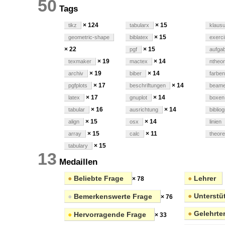
50
Tags
× 124
× 15
tikz
tabularx
klaus
× 15
geometric-shape
biblatex
exerc
× 22
× 15
pgf
aufga
× 19
× 14
texmaker
mactex
ntheo
× 19
× 14
archiv
biber
farben
× 17
× 14
pgfplots
beschriftungen
beame
× 17
× 14
latex
gnuplot
boxen
× 16
× 14
tabular
ausrichtung
biblio
× 15
× 14
align
osx
linien
× 15
× 11
array
calc
theor
× 15
tabulary
13
Medaillen
●
Beliebte Frage
●
Lehrer
× 78
●
Unterstüt
●
Bemerkenswerte Frage
× 76
●
Gelehrte
●
Hervorragende Frage
× 33