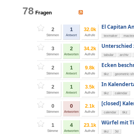
78
Fragen
El Capitan 
2
1
32.0k
Stimmen
Antwort
Aufrufe
texmaker
macte
Unterschied 
3
2
34.2k
Stimmen
Antworten
Aufrufe
tabular
archiv
Ecken beschr
2
1
9.8k
Stimmen
Antwort
Aufrufe
tikz
geometric-s
In Kalendert
2
1
3.5k
Stimmen
Antwort
Aufrufe
tikz
calendar
[closed] Kal
0
0
2.1k
Stimmen
Antworten
Aufrufe
calendar
tikz
Würfel mit T
1
4
23.1k
Stimme
Antworten
Aufrufe
tikz
3d