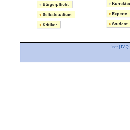
●
Korrekte
●
Bürgerpflicht
●
Experte
●
Selbststudium
●
Student
●
Kritiker
über
|
FAQ