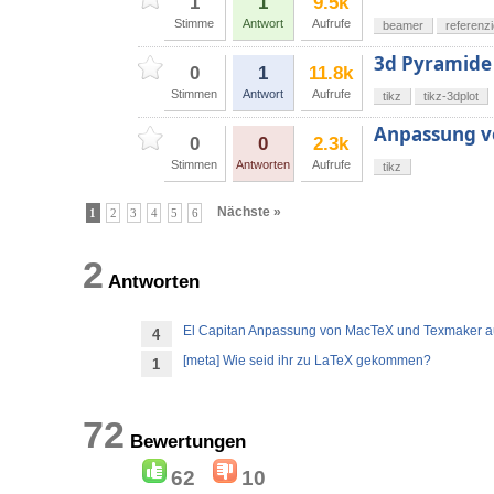
1
1
9.5k
Stimme
Antwort
Aufrufe
beamer
referenz
3d Pyramide 
0
1
11.8k
Stimmen
Antwort
Aufrufe
tikz
tikz-3dplot
Anpassung vo
0
0
2.3k
Stimmen
Antworten
Aufrufe
tikz
Nächste »
1
2
3
4
5
6
2
Antworten
El Capitan Anpassung von MacTeX und Texmaker a
4
[meta] Wie seid ihr zu LaTeX gekommen?
1
72
Bewertungen
62
10