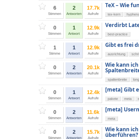
TeX – Wie fu
6
2
17.7k
Stimmen
Antworten
Aufrufe
tex-kern
hyphena
Verdirbt Late
0
1
12.9k
Stimmen
Antwort
Aufrufe
best-practice
Gibt es frei 
1
1
12.9k
Stimme
Antwort
Aufrufe
ausrichtung
schri
Wie kann ich
0
2
20.1k
Spaltenbreit
Stimmen
Antworten
Aufrufe
spaltenbreite
lon
[meta] Gibt 
0
1
12.4k
Stimmen
Antwort
Aufrufe
pakete
meta
[meta] Usern
0
2
11.6k
Stimmen
Antworten
Aufrufe
meta
Wie kann ich
0
2
15.7k
überführen?
Stimmen
Antworten
Aufrufe