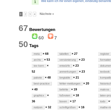
Wie kann ich mir einen eigenen, eindeutig benannt
1
Nächste »
1
2
3
4
67
Bewertungen
60
7
50
Tags
× 68
× 27
meta
tabellen
register
× 53
× 23
archiv
versionierung
formatie
×
× 23
tex-kern
entwürfe
dokumen
52
× 23
anmerkungen
texbook
× 48
× 21
pakete
longtable
kompatibi
× 20
best-practice
fehler-meldungen
historisc
× 40
× 19
befehle
makros
×
× 18
graphicx
fußnoten
latex-pro
36
× 17
×
boxen
todo
× 32
× 16
notizen
schriftgrößen
mathe-m