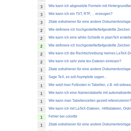
Wie kann ich abgesetzte Formeln mit Hintergrundf
3
Wie kann ich ein TXT, RTF, ... erzeugen?
3
Zitate extrahieren für eine andere Dokumentvorlage
3
Wie definiere ich hochgestellte/tiefgestellte Zeiche
2
Wie kann ich eine while-Schleife in plainTeX erstell
2
Wie definiere ich hochgestellte/tiefgestellte Zeiche
2
Wie kann ich die Rechtschreibung meines LaTeX-D
2
Wie kann ich sehr viele tex-Dateien einlesen?
2
Zitate extrahieren für eine andere Dokumentvorlage
1
Sage TeX, es soll Asymptote sagen...
1
Wie setzt man Fußnoten in Tabellen, z.B. mit sidew
1
Wie kann ich eine Namenstabelle mit automatisierte
1
Wie kann man Tabellenzellen gezielt referenzieren
1
Wie kann ich mit LaTeX-Dateien, -Hilfsdateien, Or
1
Fehler bei colortbl
1
Zitate extrahieren für eine andere Dokumentvorlage
1