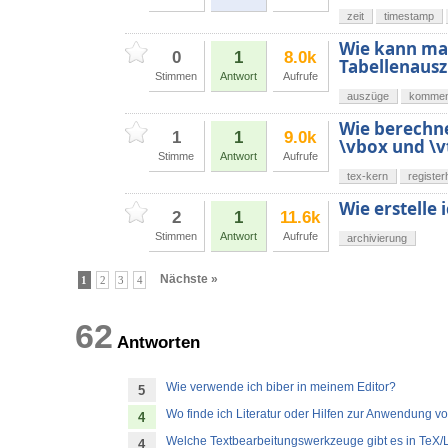
zeit
timestamp
Wie kann man
0
1
8.0k
Tabellenaus
Stimmen
Antwort
Aufrufe
auszüge
kommen
Wie berechne
1
1
9.0k
\vbox und \v
Stimme
Antwort
Aufrufe
tex-kern
registerh
Wie erstelle
2
1
11.6k
Stimmen
Antwort
Aufrufe
archivierung
Nächste »
1
2
3
4
62
Antworten
Wie verwende ich biber in meinem Editor?
5
Wo finde ich Literatur oder Hilfen zur Anwendung v
4
Welche Textbearbeitungswerkzeuge gibt es in TeX
4