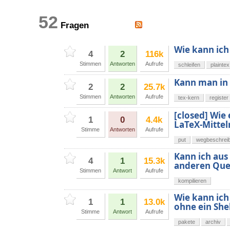
52
Fragen
Wie kann ich 
4
2
116k
Stimmen
Antworten
Aufrufe
schleifen
plaintex
Kann man in 
2
2
25.7k
Stimmen
Antworten
Aufrufe
tex-kern
register
[closed] Wie
1
0
4.4k
LaTeX-Mittel
Stimme
Antworten
Aufrufe
put
wegbeschrei
Kann ich aus
4
1
15.3k
anderen Quel
Stimmen
Antwort
Aufrufe
kompilieren
Wie kann ich
1
1
13.0k
ohne ein She
Stimme
Antwort
Aufrufe
pakete
archiv