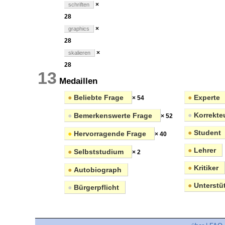
×
schriften
28
×
graphics
28
×
skalieren
28
13
Medaillen
●
Beliebte Frage
●
Experte
× 54
●
Korrekte
●
Bemerkenswerte Frage
× 52
●
Student
●
Hervorragende Frage
× 40
●
Lehrer
●
Selbststudium
× 2
●
Kritiker
●
Autobiograph
●
Unterstüt
●
Bürgerpflicht