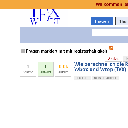
Willkommen, er
Fragen
The
Fragen markiert mit mit registerhaltigkeit
Aktive
Wie berechne ich die 
1
1
9.0k
\vbox und \vtop (TeX)
Stimme
Antwort
Aufrufe
tex-kern
registerhaltigkeit