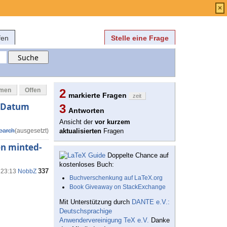
Anmelden
über
FAQ
×
fen
Stelle eine Frage
mmen
Offen
2
markierte Fragen
zeit
s Datum
3
Antworten
Ansicht der
vor kurzem
earch
(ausgesetzt)
aktualisierten
Fragen
en minted-
Doppelte Chance auf
kostenloses Buch:
337
 23:13
NobbZ
Buchverschenkung auf LaTeX.org
Book Giveaway on StackExchange
Mit Unterstützung durch
DANTE e.V.:
Deutschsprachige
Anwendervereinigung TeX e.V.
Danke