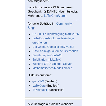
den Mitgliedern!
LaTeX-Bücher als Willkommens-
Geschenk für DANTE Neumitglieder.
Mehr dazu:
LaTeX.net/verein
Aktuelle Beiträge im
Community-
Blog
:
DANTE-Frühjahrstagung März 2026
LaTeX Cookbook zweite Auflage
erschienen
Der Online-Compiler TeXlive.net
Das Forum goLaTeX.de ist erneuert
Einführung in ConTeXt
Spielkarten mit LaTeX
Weiterer CTAN Spiegel-Server
Mathematisches Modell plotten
Diskussionsforen:
goLaTeX
(Deutsch)
LaTeX.org
(Englisch)
TeXnique.fr
(französisch)
Alle Beiträge auf dieser Webseite