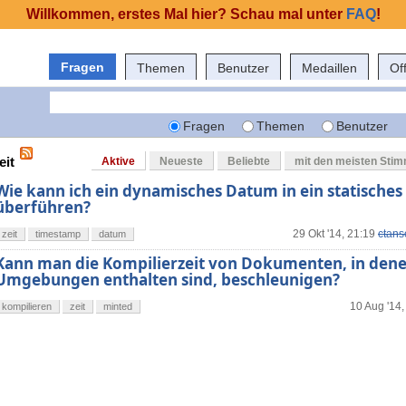
Willkommen, erstes Mal hier? Schau mal unter
FAQ
!
Fragen
Themen
Benutzer
Medaillen
Of
Fragen
Themen
Benutzer
eit
Aktive
Neueste
Beliebte
mit den meisten Sti
Wie kann ich ein dynamisches Datum in ein statische
überführen?
29 Okt '14, 21:19
ctans
zeit
timestamp
datum
Kann man die Kompilierzeit von Dokumenten, in den
Umgebungen enthalten sind, beschleunigen?
10 Aug '14,
kompilieren
zeit
minted