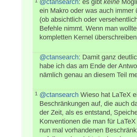
@ctansearch
: es gibt
keine
Mögli
1
ein Makro oder was auch immer 
(ob absichtlich oder versehentli
Befehle nimmt. Wenn man wollte
kompletten Kernel überschreiben.
@ctansearch
: Damit ganz deutli
habe ich das am Ende der Antwor
nämlich genau an diesem Teil me
@ctansearch
Wieso hat LaTeX e
1
Beschränkungen auf, die auch da
der Zeit, als es entstand, Speich
Konventionen die man für LaTeX e
nun mal vorhandenen Beschrän