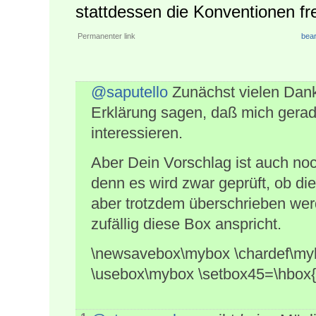
stattdessen die Konventionen frei
Permanenter link
bear
@saputello
Zunächst vielen Dank 
Erklärung sagen, daß mich gera
interessieren.
Aber Dein Vorschlag ist auch noc
denn es wird zwar geprüft, ob di
aber trotzdem überschrieben we
zufällig diese Box anspricht.
\newsavebox\mybox \chardef\my
\usebox\mybox \setbox45=\hbox{