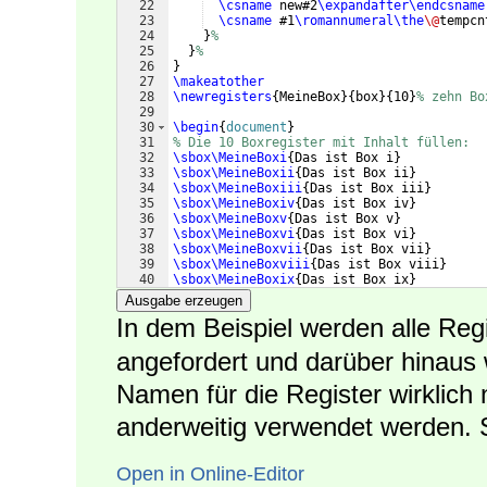
22
\csname
 new#2
\expandafter\endcsname
23
\csname
 #1
\romannumeral\the
\@
tempcn
24
}
%
25
}
%
26
}
27
\makeatother
28
\newregisters
{
MeineBox
}
{
box
}
{
10
}
% zehn Bo
29
30
\begin
{
document
}
31
% Die 10 Boxregister mit Inhalt füllen:
32
\sbox\MeineBoxi
{
Das ist Box i
}
33
\sbox\MeineBoxii
{
Das ist Box ii
}
34
\sbox\MeineBoxiii
{
Das ist Box iii
}
35
\sbox\MeineBoxiv
{
Das ist Box iv
}
36
\sbox\MeineBoxv
{
Das ist Box v
}
37
\sbox\MeineBoxvi
{
Das ist Box vi
}
38
\sbox\MeineBoxvii
{
Das ist Box vii
}
39
\sbox\MeineBoxviii
{
Das ist Box viii
}
40
\sbox\MeineBoxix
{
Das ist Box ix
}
41
\sbox\MeineBoxx
{
Das ist Box x
}
Ausgabe erzeugen
In dem Beispiel werden alle Reg
angefordert und darüber hinaus w
Namen für die Register wirklich n
anderweitig verwendet werden. 
Open in Online-Editor