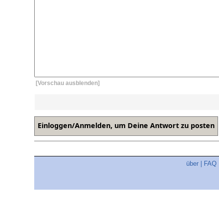
[Vorschau ausblenden]
über
|
FAQ