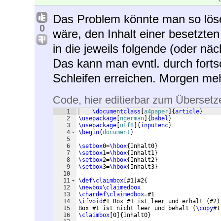
Das Problem könnte man so lös
0
wäre, den Inhalt einer besetzte
in die jeweils folgende (oder nä
Das kann man evntl. durch forts
Schleifen erreichen. Morgen meh
Code, hier editierbar zum Übersetz
1
\documentclass
[
a4paper
]
{
article
}
2
\usepackage
[
ngerman
]
{
babel
}
3
\usepackage
[
utf8
]
{
inputenc
}
4
\begin
{
document
}
5
6
\setbox
0=
\hbox
{
Inhalt0
}
7
\setbox
1=
\hbox
{
Inhalt1
}
8
\setbox
2=
\hbox
{
Inhalt2
}
9
\setbox
3=
\hbox
{
Inhalt3
}
10
11
\def\claimbox
[
#1
]
#2
{
12
\newbox\claimedbox
13
\chardef\claimedbox
=#1 
14
\ifvoid
#1 Box #1 ist leer und erhält 
(
#2
)
15
Box #1 ist nicht leer und behält 
(
\copy
#1
16
\claimbox
[
0
]
{
Inhalt0
}