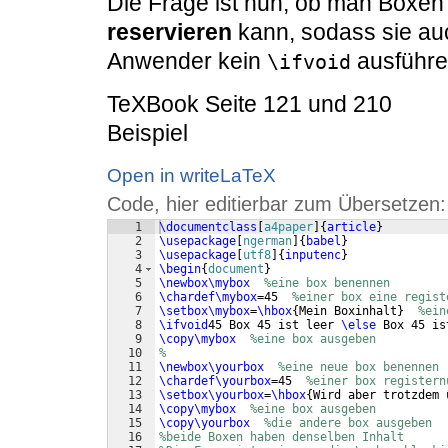
Die Frage ist nun, ob man Boxen 
reservieren
kann, sodass sie auc
Anwender kein
ausführe
\ifvoid
TeXBook Seite 121 und 210
Beispiel
Open in writeLaTeX
Code, hier editierbar zum Übersetzen:
1
\documentclass
[
a4paper
]
{
article
}
2
\usepackage
[
ngerman
]
{
babel
}
3
\usepackage
[
utf8
]
{
inputenc
}
4
\begin
{
document
}
5
\newbox\mybox
%eine box benennen
6
\chardef\mybox
=45  
%einer box eine regist
7
\setbox\mybox
=
\hbox
{
Mein Boxinhalt
}
%ein
8
\ifvoid
45 Box 45 ist leer 
\else
 Box 45 is
9
\copy\mybox
%eine box ausgeben
10
%
11
\newbox\yourbox
%eine neue box benennen
12
\chardef\yourbox
=45  
%einer box registern
13
\setbox\yourbox
=
\hbox
{
Wird aber trotzdem 
14
\copy\mybox
%eine box ausgeben
15
\copy\yourbox
%die andere box ausgeben
16
%beide Boxen haben denselben Inhalt