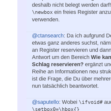
deshalb nicht belegt werden darf!
ein freies Register anzu
\newbox
verwenden.
@ctansearch
: Da ich aufgrund D
etwas ganz anderes suchst, näml
an Register reservieren und dan
Antwort um den Bereich
Wie kan
Schlag reservieren?
ergänzt un
Reihe an Informationen neu strukt
ist die Frage, die Du über mehrere
nun tatsächlich beantwortet.
@saputello
: Wobei
auc
\ifvoid#
\setbox0=\hbox{}
