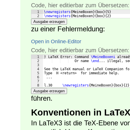
Code, hier editierbar zum Übersetzen:
1
\newregisters
{
MeineBoxen
}
{
box
}
{
5
}
2
\newregisters
{
MeineBoxen
}
{
box
}
{
2
}
Ausgabe erzeugen
zu einer Fehlermeldung:
Open in Online-Editor
Code, hier editierbar zum Übersetzen:
1
! LaTeX Error: Command 
\MeineBoxeni
 alread
2
   Or name 
\end
... illegal, se
3
4
See the LaTeX manual or LaTeX Companion fo
5
Type  H <return>  for immediate help.
6
 ...
7
8
l.30     
\newregisters
{
MeineBoxen
}
{
box
}
{
2
}
Ausgabe erzeugen
führen.
Konventionen in LaTe
In LaTeX3 ist die TeX-Ebene vo