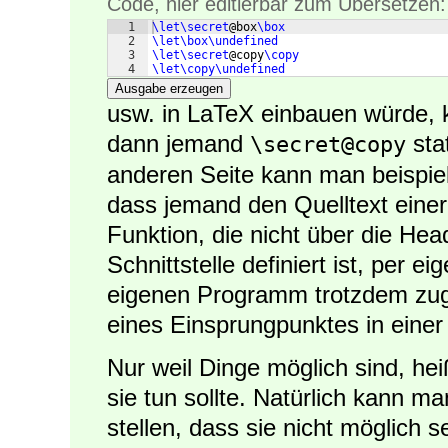
Code, hier editierbar zum Übersetzen:
1
\let\secret
@box
\box
2
\let\box\undefined
3
\let\secret
@copy
\copy
4
\let\copy\undefined
Ausgabe erzeugen
usw. in LaTeX einbauen würde, 
dann jemand
sta
\secret@copy
anderen Seite kann man beispiel
dass jemand den Quelltext einer
Funktion, die nicht über die Heade
Schnittstelle definiert ist, per e
eigenen Programm trotzdem zugr
eines Einsprungpunktes in einer
Nur weil Dinge möglich sind, he
sie tun sollte. Natürlich kann 
stellen, dass sie nicht möglich s