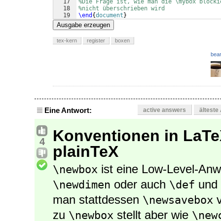
17
%Die Frage ist, wie man die \mybox blocki
18
%nicht überschrieben wird
19
\end
{
document
}
Ausgabe erzeugen
tex-kern
register
boxen
bear
Eine Antwort:
active answers
älteste
Konventionen in LaTeX
4
plainTeX
ist eine Low-Level-Anw
\newbox
oder auch
und
\newdimen
\def
man stattdessen
v
\newsavebox
zu
stellt aber wie
\newbox
\new