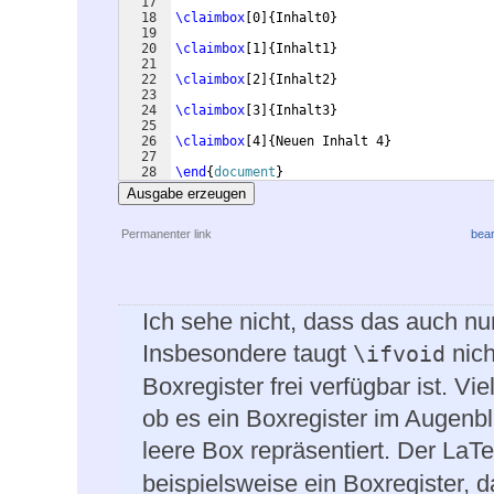
17
18
\claimbox
[
0
]
{
Inhalt0
}
19
20
\claimbox
[
1
]
{
Inhalt1
}
21
22
\claimbox
[
2
]
{
Inhalt2
}
23
24
\claimbox
[
3
]
{
Inhalt3
}
25
26
\claimbox
[
4
]
{
Neuen Inhalt 4
}
27
28
\end
{
document
}
Ausgabe erzeugen
Permanenter link
bear
Ich sehe nicht, dass das auch nu
Insbesondere taugt
nich
\ifvoid
Boxregister frei verfügbar ist. 
ob es ein Boxregister im Augenbli
leere Box repräsentiert. Der LaT
beispielsweise ein Boxregister,