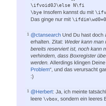
\ifvoid0J\else N\fi

Insofern kannst du mit
\bye
\if
Das ginge nur mit
\ifdim\wd0=
@ctansearch
Und Du hast doch a
1
erhalten. Zitat:
Weder kann man 
bereits reserviert ist, noch kan
verhindern, dass Boxregister ü
werden.
Allerdings klingen Deine
Problem
“, und das verursacht ga
:)
@Herbert
: Ja, ich meinte tatsäch
1
leere
, sondern ein leeres 
\vbox