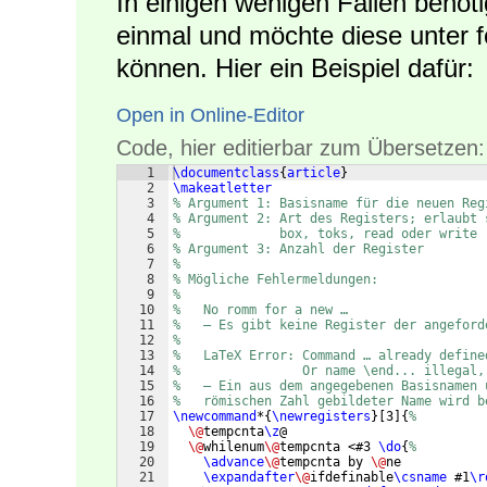
In einigen wenigen Fällen benöt
einmal und möchte diese unter 
können. Hier ein Beispiel dafür:
Open in Online-Editor
Code, hier editierbar zum Übersetzen:
1
\documentclass
{
article
}
2
\makeatletter
3
% Argument 1: Basisname für die neuen Reg
4
% Argument 2: Art des Registers; erlaubt 
5
%             box, toks, read oder write
6
% Argument 3: Anzahl der Register
7
% 
8
% Mögliche Fehlermeldungen:
9
%
10
%   No romm for a new … 
11
%   – Es gibt keine Register der angeford
12
%
13
%   LaTeX Error: Command … already define
14
%                Or name \end... illegal,
15
%   – Ein aus dem angegebenen Basisnamen 
16
%   römischen Zahl gebildeter Name wird b
17
\newcommand
*
{
\newregisters
}
[
3
]
{
%
18
\@
tempcnta
\z
@
19
\@
whilenum
\@
tempcnta <#3 
\do
{
%
20
\advance
\@
tempcnta by 
\@
ne
21
\expandafter
\@
ifdefinable
\csname
 #1
\r