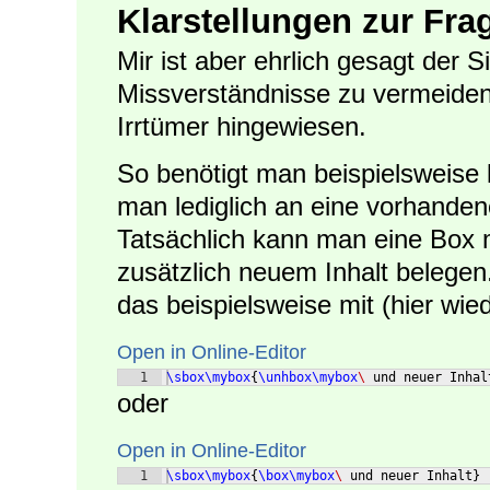
Klarstellungen zur Fra
Mir ist aber ehrlich gesagt der 
Missverständnisse zu vermeiden 
Irrtümer hingewiesen.
So benötigt man beispielsweise 
man lediglich an eine vorhand
Tatsächlich kann man eine Box 
zusätzlich neuem Inhalt belege
das beispielsweise mit (hier wie
Open in Online-Editor
1
\sbox\mybox
{
\unhbox\mybox
\ 
und neuer Inhal
oder
Open in Online-Editor
1
\sbox\mybox
{
\box\mybox
\ 
und neuer Inhalt
}