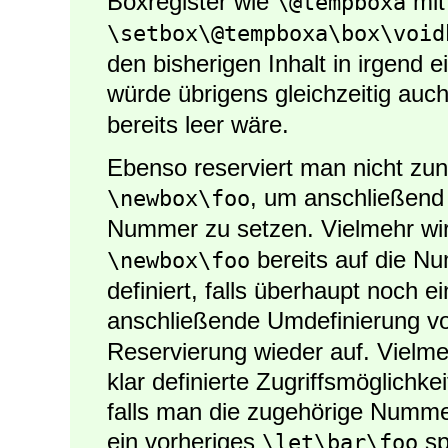
Boxregister wie
mit
\@tempboxa
\setbox\@tempboxa\box\void
den bisherigen Inhalt in irgend
würde übrigens gleichzeitig auc
bereits leer wäre.
Ebenso reserviert man nicht zun
, um anschließen
\newbox\foo
Nummer zu setzen. Vielmehr wi
bereits auf die Nu
\newbox\foo
definiert, falls überhaupt noch ei
anschließende Umdefinierung 
Reservierung wieder auf. Vielmeh
klar definierte Zugriffsmöglichke
falls man die zugehörige Nummer
ein vorheriges
sp
\let\bar\foo