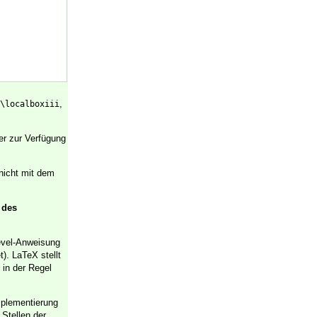
,
\localboxiii
er zur Verfügung
 nicht mit dem
 des
Level-Anweisung
). LaTeX stellt
 in der Regel
mplementierung
Stellen der