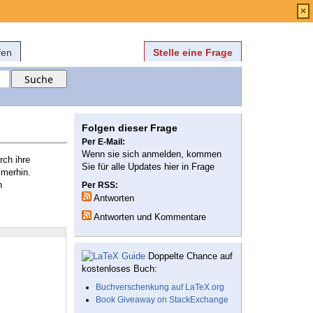
Anmelden
über
FAQ
×
fen
Stelle eine Frage
Folgen dieser Frage
Per E-Mail:
Wenn sie sich anmelden, kommen
rch ihre
Sie für alle Updates hier in Frage
mmerhin.
h
Per RSS:
Antworten
Antworten und Kommentare
Doppelte Chance auf
kostenloses Buch:
Buchverschenkung auf LaTeX.org
Book Giveaway on StackExchange