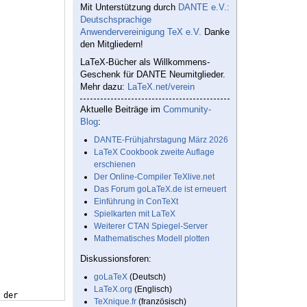
Mit Unterstützung durch
DANTE e.V.:
Deutschsprachige
Anwendervereinigung TeX e.V.
Danke
den Mitgliedern!
LaTeX-Bücher als Willkommens-
Geschenk für DANTE Neumitglieder.
Mehr dazu:
LaTeX.net/verein
Aktuelle Beiträge im
Community-
Blog
:
DANTE-Frühjahrstagung März 2026
LaTeX Cookbook zweite Auflage
erschienen
Der Online-Compiler TeXlive.net
Das Forum goLaTeX.de ist erneuert
Einführung in ConTeXt
Spielkarten mit LaTeX
Weiterer CTAN Spiegel-Server
Mathematisches Modell plotten
Diskussionsforen:
goLaTeX
(Deutsch)
LaTeX.org
(Englisch)
 der
TeXnique.fr
(französisch)