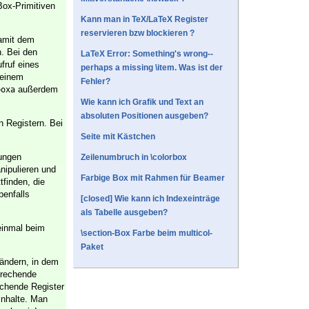
Box-Primitiven
Kann man in TeX/LaTeX Register
reservieren bzw blockieren ?
damit dem
. Bei den
LaTeX Error: Something's wrong--
fruf eines
perhaps a missing \item. Was ist der
 einem
Fehler?
außerdem
boxa
Wie kann ich Grafik und Text an
absoluten Positionen ausgeben?
n Registern. Bei
Seite mit Kästchen
rungen
Zeilenumbruch in \colorbox
nipulieren und
Farbige Box mit Rahmen für Beamer
finden, die
benfalls
[closed] Wie kann ich Indexeinträge
als Tabelle ausgeben?
einmal beim
\section-Box Farbe beim multicol-
Paket
rändern, in dem
prechende
echende Register
inhalte. Man