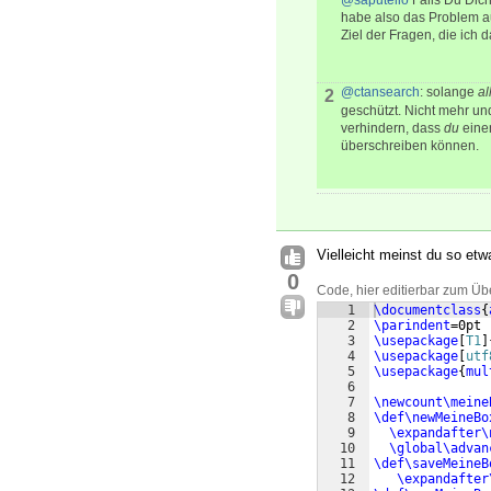
@saputello
Falls Du Dich
habe also das Problem a
Ziel der Fragen, die ich d
@ctansearch
: solange
al
2
geschützt. Nicht mehr un
verhindern, dass
du
eine
überschreiben können.
Vielleicht meinst du so etw
0
Code, hier editierbar zum Üb
1
\documentclass
{
2
\parindent
=0pt
3
\usepackage
[
T1
]
4
\usepackage
[
utf
5
\usepackage
{
mul
6
7
\newcount\meine
8
\def\newMeineBo
9
\expandafter\
10
\global\advan
11
\def\saveMeineB
12
\expandafter