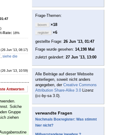
Frage-Themen:
 01:47
×18
boxen
)
×6
t-Rate:
register
18%
gestellte Frage:
26 Jun '13, 01:47
Frage wurde gesehen:
14,198 Mal
(26 Jun '13, 08:17)
`,
siehe die
zuletzt geändert:
27 Jun '13, 13:00
(26 Jun '13, 10:59)
Alle Beiträge auf dieser Webseite
unterliegen, soweit nicht anders
angegeben, der
Creative Commons
este Antworten
Attribution Share-Alike 3.0
Lizenz
(cc-by-sa 3.0).
erwenden.
nnst. Solche
enden Gruppe
verwandte Fragen
sich ziehen
Nochmals Boxregister: Was stimmt
hier nicht?
 Ausgaberoutine
Mißverstandene \newbox ?