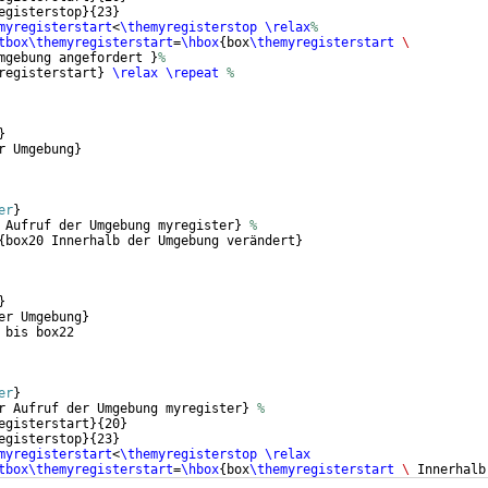
egisterstop
}
{
23
}
myregisterstart
<
\themyregisterstop
\relax
%
tbox\themyregisterstart
=
\hbox
{
box
\themyregisterstart
\
mgebung angefordert 
}
%
registerstart
}
\relax
\repeat
%
}
r Umgebung
}
er
}
 Aufruf der Umgebung myregister
}
%
{
box20 Innerhalb der Umgebung verändert
}
}
er Umgebung
}
 bis box22
er
}
r Aufruf der Umgebung myregister
}
%
egisterstart
}
{
20
}
egisterstop
}
{
23
}
myregisterstart
<
\themyregisterstop
\relax
tbox\themyregisterstart
=
\hbox
{
box
\themyregisterstart
\ 
Innerhalb
ert
}
\stepcounter
{
myregisterstart
}
\relax\repeat