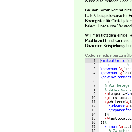
würde also fremden Code kom
Bei den Boxen kommt hinzu
LaTeX beispielsweise für 
Boxregister für Gleitobjek
belegt. Unerlaubte Verwen
Will man trotzdem einige R
Pool bezieht und kann sie a
Dazu eine Beispielumgebun
Code, hier editierbar zum Üb
1
\makeatletter
% 
2
% 
3
\newcount
\@
firs
4
\newcount
\@
last
5
\newenvironment
6
7
% Wir belegen
8
% damit das a
9
\@
tempcnta=
\z
10
\@
firstlocalb
11
\@
whilenum
\@
t
12
\advance
\@
t
13
\expandafte
14
}
%
15
\@
lastlocalbo
16
}
{
%
17
\ifnum
\@
last
18
% Zwischenz