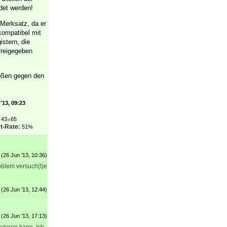
ndet werden!
 Merksatz, da er
kompatibel mit
istern, die
 freigegeben
tößen gegen den
'13, 09:23
●
43
●
65
t-Rate:
51%
(26 Jun '13, 10:36)
oblem versuch(t)e
(26 Jun '13, 12:44)
(26 Jun '13, 17:13)