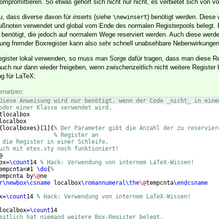
promittieren. So etwas gehört sich nicht nur nicht, es verbietet sich von vo
, dass diverse davon für
inserts
(siehe
) benötigt werden. Diese
\newinsert
Fußnoten verwendet und global vom Ende des normalen Registerpools belegt.
te benötigt, die jedoch auf normalem Wege reserviert werden. Auch diese werde
dung fremder Boxregister kann also sehr schnell unabsehbare Nebenwirkunge
egister lokal verwenden, so muss man Sorge dafür tragen, dass man diese R
uch nur dann wieder freigeben, wenn zwischenzeitlich nicht weitere Register 
g für LaTeX:
ersetzen:
Diese Anweisung wird nur benötigt, wenn der Code _nicht_ in eine
oder einer Klasse verwendet wird.
tlocalbox
localbox
{
localboxes
}
[
1
]
{
% Der Parameter gibt die Anzahl der zu reservier
% Register an
 die Register in einer Schleife, 
uch mit etex.sty noch funktioniert!
@
ox=
\count
14 
% Hack: Verwendung von internem LaTeX-Wissen!
empcnta<#1 
\do
{
%
empcnta by
\@
ne
r\newbox\csname
 localbox
\romannumeral\the
\@
tempcnta
\endcsname
x=
\count
14 
% Hack: Verwendung von internem LaTeX-Wissen!
localbox=
\count
14
eitlich hat niemand weitere Box-Register belegt,