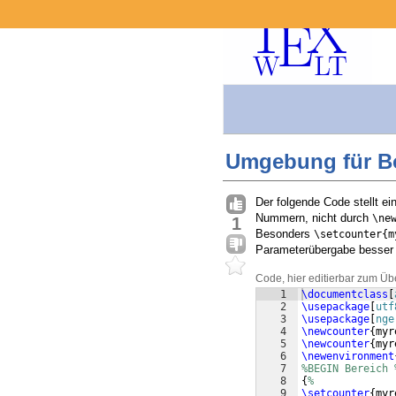
Umgebung für Box
Der folgende Code stellt ei
Nummern, nicht durch
\ne
1
Besonders
\setcounter{m
Parameterübergabe besser 
Code, hier editierbar zum Üb
1
\documentclass
[
2
\usepackage
[
utf
3
\usepackage
[
nge
4
\newcounter
{
myr
5
\newcounter
{
myr
6
\newenvironment
7
%BEGIN Bereich 
8
{
%
9
\setcounter
{
myr