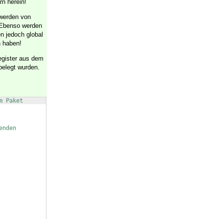
rn herein!
 werden von
 Ebenso werden
n jedoch global
n haben!
egister aus dem
belegt wurden.
m Paket
enden