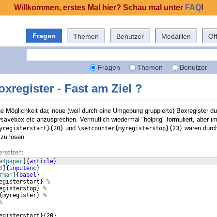
Willkommen, erstes Mal hier? Schau mal unter
FAQ
!
Fragen
Themen
Benutzer
Medaillen
Of
Fragen
Themen
Benutzer
register - Fast am Ziel ?
ne Möglichkeit dar, neue (weil durch eine Umgebung gruppierte) Boxregister du
etc anzusprechen. Vermutlich wiedermal "holprig" formuliert, aber i
wsavebox
und
wären durc
yregisterstart}{20}
\setcounter{myregisterstop}{23}
zu lösen.
ersetzen:
a4paper
]
{
article
}
8
]
{
inputenc
}
rman
]
{
babel
}
egisterstart
}
%
egisterstop
}
%
{
myregister
}
%
%
egisterstart
}
{
20
}