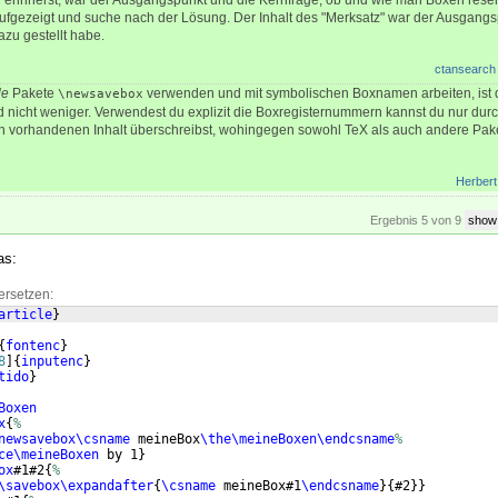
 erinnerst, war der Ausgangspunkt und die Kernfrage, ob und wie man Boxen reser
ufgezeigt und suche nach der Lösung. Der Inhalt des "Merksatz" war der Ausgang
azu gestellt habe.
ctansearch
le
Pakete
verwenden und mit symbolischen Boxnamen arbeiten, ist d
\newsavebox
d nicht weniger. Verwendest du explizit die Boxregisternummern kannst du nur du
n vorhandenen Inhalt überschreibst, wohingegen sowohl TeX als auch andere Pa
Herbert
Ergebnis 5 von 9
show
as:
ersetzen:
article
}
{
fontenc
}
8
]
{
inputenc
}
tido
}
Boxen
x
{
%
newsavebox\csname
 meineBox
\the\meineBoxen\endcsname
%
ce\meineBoxen
 by 1
}
ox
#1#2
{
%
\savebox\expandafter
{
\csname
 meineBox#1
\endcsname
}
{
#2
}}