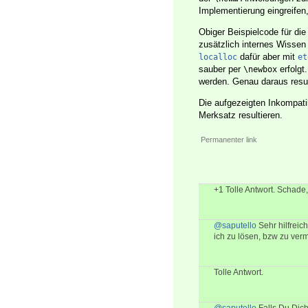
Implementierung eingreifen,
Obiger Beispielcode für die
zusätzlich internes Wissen
dafür aber mit
localloc
et
sauber per
erfolgt
\newbox
werden. Genau daraus result
Die aufgezeigten Inkompatib
Merksatz resultieren.
Permanenter link
+1 Tolle Antwort. Schade,
@saputello
Sehr hilfreic
ich zu lösen, bzw zu ver
Tolle Antwort.