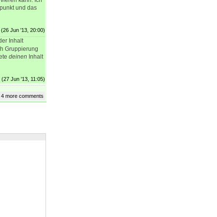
vieren kann. Ich
spunkt und das
(26 Jun '13, 20:00)
er Inhalt
rch Gruppierung
kete
deinen
Inhalt
(27 Jun '13, 11:05)
 4 more comments