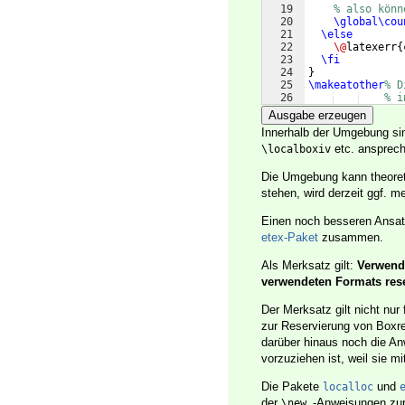
19
% also könn
20
\global\cou
21
\else
22
\@
latexerr
{
23
\fi
24
}
25
\makeatother
% D
26
% i
Ausgabe erzeugen
Innerhalb der Umgebung si
etc. ansprech
\localboxiv
Die Umgebung kann theoret
stehen, wird derzeit ggf. 
Einen noch besseren Ansat
etex-Paket
zusammen.
Als Merksatz gilt:
Verwende
verwendeten Formats rese
Der Merksatz gilt nicht nu
zur Reservierung von Boxr
darüber hinaus noch die 
vorzuziehen ist, weil sie 
Die Pakete
und
localloc
der
-Anweisungen zur 
\new…