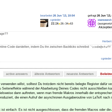
bearbeitet
26 Jun '13, 10:54
gefragt
26 Jun '13,
cgnieder
ctansearch
22.1k
●
26
●
34
●
63
(ausgesetzt
Akzeptier
rage??
Herbert
nline-Code darstellen, indem Du ihn zwischen Backticks schreibst
`\code@stuff
cgnieder
active answers
älteste Antworten
neueste Antworten
Beliebt
verwenden willst, solltest Du trotzdem nicht bereits belegte Register dafür v
Du Seiteneffekte während der Abarbeitung Deines Codes nicht ausschließen ka
pielsweise dann auftreten, wenn man fremde Makros innerhalb der entsprech
oduziert, die einen Aufruf der asynchronen Ausgaberoutine von LaTeX nach 
t ist einfach: Es ist nicht ausgeschlossen, dass die fremden Macros oder die