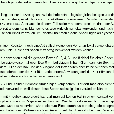
 benötigen oder selbst verändern. Dies kann sogar global erfolgen, da einige 
Register nur kurzzeitig, und will deshalb keine Register global belegen und 
kann man die speziell dafür vom LaTeX-Kern vorgesehenen Register verwenden
ie
. Aber auch in diesem Fall sollte man daran denken, dass der Au
\@tempboxa
erzeit ändern kann. Man sollte es also wirklich nur lokal verwenden und nach
seinen Inhalt vertrauen. Im Idealfall hält man eigene Änderungen an
\@temp
einigen Registern noch eine Art stillschweigenden Vorrat an lokal verwendbare
xen 0 bis 9, die sozusagen
kurzzeitig
verwendet werden können.
en Konvention sind die geraden Boxen 0, 2, 4, 6, und 8 dabei für lokale Ände
beispielsweise mal eben Box 0 mit beliebigem Inhalt füllen, dann die Box ma
dem Füllen der Box und der Ausgabe der Box sollten aber keine Aktionen statt
essen stehen, der die Box füllt. Jede andere Anweisung darf die Box nämlich e
nsbesondere auch löschen over verändern!
5, 7 und 9 sind für globale Änderungen vorgesehen. Hier darf man also nicht 
Code verwenden, weil dieser diese Boxen selbst (global) verändern könnte.
ht mit
angefordert hat, darf man auf keinen Fall in einem Kontext ve
\newbox
sgaberoutine zum Zuge kommen könnten. Wurden für diese nämlich die ents
reserviert, wären sie zum Einen durchaus berechtigt die entspr
\newsavebox
 und haben des Weiteren auch ein Anrecht auf die Unversehrtheit der Register