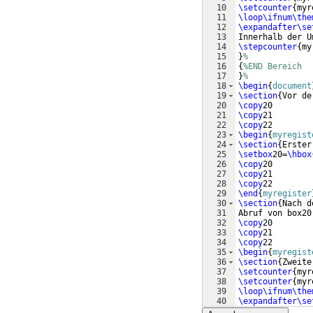
10
\setcounter
{
myr
11
\loop\ifnum\the
12
\expandafter\se
13
Innerhalb der U
14
\stepcounter
{
my
15
}
%
16
{
%END Bereich
17
}
% 
18
\begin
{
document
19
\section
{
Vor de
20
\copy
20
21
\copy
21
22
\copy
22
23
\begin
{
myregist
24
\section
{
Erster
25
\setbox
20=
\hbox
26
\copy
20
27
\copy
21
28
\copy
22
29
\end
{
myregister
30
\section
{
Nach d
31
Abruf von box20
32
\copy
20
33
\copy
21
34
\copy
22
35
\begin
{
myregist
36
\section
{
Zweite
37
\setcounter
{
myr
38
\setcounter
{
myr
39
\loop\ifnum\the
40
\expandafter\se
41
Umgebung veränd