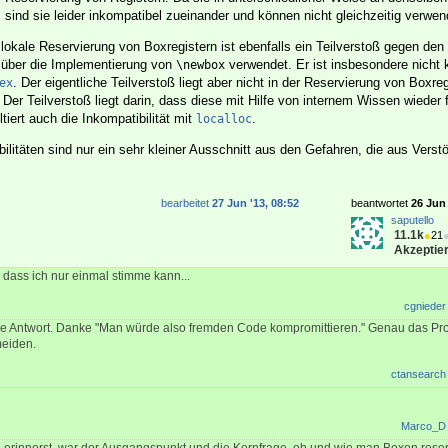
 sind sie leider inkompatibel zueinander und können nicht gleichzeitig verwe
 lokale Reservierung von Boxregistern ist ebenfalls ein Teilverstoß gegen den
 über die Implementierung von
verwendet. Er ist insbesondere nicht 
\newbox
. Der eigentliche Teilverstoß liegt aber nicht in der Reservierung von Boxreg
ex
. Der Teilverstoß liegt darin, dass diese mit Hilfe von internem Wissen wieder
iert auch die Inkompatibilität mit
.
localloc
ilitäten sind nur ein sehr kleiner Ausschnitt aus den Gefahren, die aus Vers
bearbeitet
27 Jun '13, 08:52
beantwortet
26 Jun 
saputello
11.1k
●
21
Akzeptier
 dass ich nur einmal stimme kann...
cgnieder
he Antwort. Danke "Man würde also fremden Code kompromittieren." Genau das Pr
meiden.
ctansearch
Marco_D