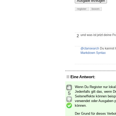
Ausgabe erzeugen
register
boxen
und was ist jetzt deine F
2
@ctansearch
Du kannst I
Markdown Syntax
Eine Antwort:
Wenn Du Register nur lokal 
Jedenfalls gilt das, wenn 
5
Seiteneffekte können beis
verwendet oder Ausgaben pr
können.
Der Grund für dieses Verbo