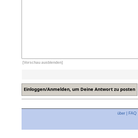
[Vorschau ausblenden]
über
|
FAQ