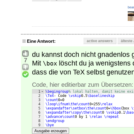
bear
Eine Antwort:
active answers
älteste
du kannst doch nicht gnadenlos g
7
Mit
löscht du ja wenigstens 
\box
dass die von TeX selbst genutze
Code, hier editierbar zum Übersetzen:
1
\begingroup
% lokal halten, damit keine exi
2
\TeX
- Code 
\vskip
0.5
\baselineskip
3
\count
0=0
4
\loop\ifnum\the\count
0<255
\relax
5
\expandafter\setbox\the\count
0=
\hbox
{
box 
\
6
\expandafter\copy\the\count
0 
\vskip
0.1
\bas
7
\advance\count
0 by 1 
\relax
\repeat
8
\endgroup
9
\bye
Ausgabe erzeugen