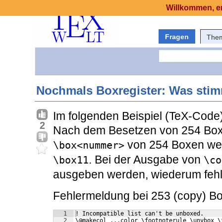
Willkommen, er
Fragen
The
Nochmals Boxregister: Was stimm
Im folgenden Beispiel (TeX-Code)
2
Nach dem Besetzen von 254 Box
von 254 Boxen wer
\box<nummer>
. Bei der Ausgabe von
\box11
\co
ausgeben werden, wiederum fehl
Fehlermeldung bei 253 (copy) Bo
1
! Incompatible list can't be unboxed.
2
\@makecol ...color \footnoterule \unvbox \