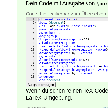
Dein Code mit Ausgabe von
\box
Code, hier editierbar zum Übersetzen:
1
\documentclass
{
article
}
2
\begin
{
document
}
3
\TeX
- Code 
\vskip
0.5
\baselineskip
%
4
\newcount\myregister
5
\myregister
=0
6
\begingroup
7
\loop\ifnum\the\myregister
<255
8
\ifvoid\the\myregister
9
\expandafter\setbox\the\myregister
=
\hbo
10
\expandafter\box\the\myregister
\vskip
0
11
\advance\myregister
 by 1 
\repeat
12
\myregister
=0
13
\loop\ifnum\the\myregister
<254
14
\ifvoid\the\myregister
15
\expandafter\setbox\the\myregister
=
\hbo
16
\expandafter\copy\the\myregister
\vskip
17
\advance\myregister
 by 1 
\repeat
18
\endgroup
19
\end
{
document
}
Ausgabe erzeugen
Wenn du schon reinen TeX-Code h
LaTeX-Umgebung.
Permanenter link
bear