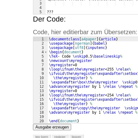
3
4
5
???
Der Code:
Code, hier editierbar zum Übersetzen:
1
\documentclass
[
a4paper
]
{
article
}
2
\usepackage
[
ngerman
]
{
babel
}
3
\usepackage
[
utf8
]
{
inputenc
}
4
\begin
{
document
}
5
\TeX
- Code 
\vskip
0.5
\baselineskip
%
6
\newcount\myregister
7
\myregister
=0
8
\loop\ifnum\the\myregister
<255 
\relax
%
9
\ifvoid\the\myregister\expandafter\setbox
10
\the\myregister
}
%
11
\expandafter\box\the\myregister
\vskip
0
12
\advance\myregister
 by 1 
\relax
\repeat
%
13
\myregister
=0
14
\loop\ifnum\the\myregister
<254 
\relax
%
15
\ifvoid\the\myregister\expandafter\setbox
16
\the\myregister
}
%
17
\expandafter\copy\the\myregister
\vskip
18
\advance\myregister
 by 1 
\relax
\repeat
%
19
20
\end
{
document
}
Ausgabe erzeugen
tex-kern
register
boxen