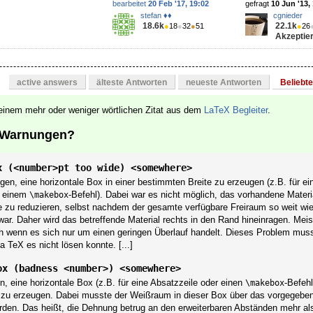
bearbeitet
20 Feb '17, 19:02
gefragt
10 Jun '13,
stefan ♦♦
cgnieder
18.6k
22.1k
●
18
●
32
●
51
●
26
Akzeptier
active answers
älteste Antworten
neueste Antworten
Beliebt
einem mehr oder weniger wörtlichen Zitat aus dem
LaTeX Begleiter
.
 Warnungen?
x (<number>pt too wide) <somewhere>
n, eine horizontale Box in einer bestimmten Breite zu erzeugen (z.B. für ein
r einem
-Befehl). Dabei war es nicht möglich, das vorhandene Materia
\makebox
e zu reduzieren, selbst nachdem der gesamte verfügbare Freiraum so weit wi
ar. Daher wird das betreffende Material rechts in den Rand hineinragen. Meis
uch wenn es sich nur um einen geringen Überlauf handelt. Dieses Problem mus
 TeX es nicht lösen konnte. [...]
ox (badness <number>) <somewhere>
 eine horizontale Box (z.B. für eine Absatzzeile oder einen
-Befehl
\makebox
 zu erzeugen. Dabei musste der Weißraum in dieser Box über das vorgegeb
rden. Das heißt, die Dehnung betrug an den erweiterbaren Abständen mehr a