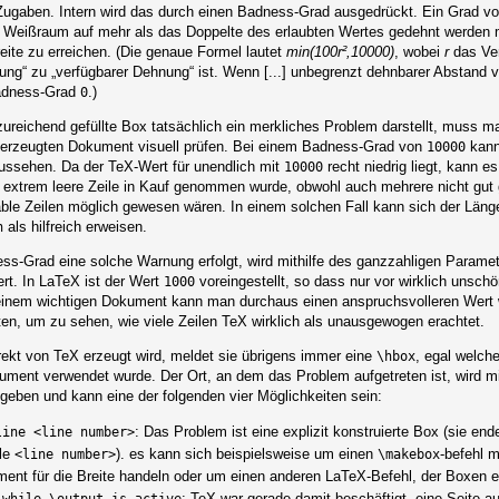
Zugaben. Intern wird das durch einen Badness-Grad ausgedrückt. Ein Grad v
r Weißraum auf mehr als das Doppelte des erlaubten Wertes gedehnt werden
reite zu erreichen. (Die genaue Formel lautet
min(100r²,10000)
, wobei
r
das Ver
ng“ zu „verfügbarer Dehnung“ ist. Wenn [...] unbegrenzt dehnbarer Abstand v
 Badness-Grad
.)
0
ureichend gefüllte Box tatsächlich ein merkliches Problem darstellt, muss m
 erzeugten Dokument visuell prüfen. Bei einem Badness-Grad von
kann
10000
aussehen. Da der TeX-Wert für unendlich mit
recht niedrig liegt, kann 
10000
 extrem leere Zeile in Kauf genommen wurde, obwohl auch mehrere nicht gut g
ble Zeilen möglich gewesen wären. In einem solchen Fall kann sich der Län
als hilfreich erweisen.
h
s-Grad eine solche Warnung erfolgt, wird mithilfe des ganzzahligen Parame
rt. In LaTeX ist der Wert
voreingestellt, so dass nur vor wirklich unsc
1000
 einem wichtigen Dokument kann man durchaus einen anspruchsvolleren Wert 
en, um zu sehen, wie viele Zeilen TeX wirklich als unausgewogen erachtet.
ekt von TeX erzeugt wird, meldet sie übrigens immer eine
, egal welch
\hbox
ument verwendet wurde. Der Ort, an dem das Problem aufgetreten ist, wird m
eben und kann eine der folgenden vier Möglichkeiten sein:
: Das Problem ist eine explizit konstruierte Box (sie end
line <line number>
ile
). es kann sich beispielsweise um einen
-befehl m
<line number>
\makebox
ument für die Breite handeln oder um einen anderen LaTeX-Befehl, der Boxen e
: TeX war gerade damit beschäftigt, eine Seite a