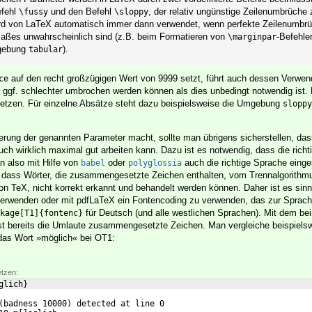
efehl
und den Befehl
, der relativ ungünstige Zeilenumbrüche 
\fussy
\sloppy
d von LaTeX automatisch immer dann verwendet, wenn perfekte Zeilenumbrü
aßes unwahrscheinlich sind (z.B. beim Formatieren von
-Befehle
\marginpar
mgebung
).
tabular
auf den recht großzügigen Wert von 9999 setzt, führt auch dessen Verwe
ce
ggf. schlechter umbrochen werden können als dies unbedingt notwendig ist. 
nsetzen. Für einzelne Absätze steht dazu beispielsweise die Umgebung
sloppy
rung der genannten Parameter macht, sollte man übrigens sicherstellen, da
h wirklich maximal gut arbeiten kann. Dazu ist es notwendig, dass die richt
n also mit Hilfe von
oder
auch die richtige Sprache einges
babel
polyglossia
 dass Wörter, die zusammengesetzte Zeichen enthalten, vom Trennalgorithmu
 TeX, nicht korrekt erkannt und behandelt werden können. Daher ist es sinn
rwenden oder mit pdfLaTeX ein Fontencoding zu verwenden, das zur Sprach
für Deutsch (und alle westlichen Sprachen). Mit dem be
kage[T1]{fontenc}
t bereits die Umlaute zusammengesetzte Zeichen. Man vergleiche beispielsw
 das Wort »möglich« bei OT1:
etzen:
glich
}
(
badness 10000
)
 detected at line 0