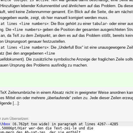
 while \output is active
 Hinzufügen lebender Kolumnentitel und ähnlichem auf das Problem. Da dies
uft, wird keine Zeilennummer genannt. Ein Blick auf die Seite, die am nächst
sgegeben wurde, zeigt, ob hier manuell korrigiert werden muss.
: Die Box gehört zu einer
- oder einer au
 at lines <line numbers>
tabular
ng. Die
geben die Position der gesamten ausgerichteten Str
<line numbers>
an, da TeX zu dem Zeitpunkt, an dem es auf das Problem stößt, bereits kein
en Ursprungsort genauer festzustellen.
: Die „Underfull Box“ ist eine unausgewogene Zei
 at lines <line numbers>
atz (bei den angegebenen
<line

elldokument). Die zusätzliche symbolische Anzeige der fraglichen Zeile sollt
nauen Ursprung des Problems ausfindig zu machen.
 TeX Zeilenumbrüche in einem Absatz nicht in geeigneter Weise anordnen kan
es Mittel ein oder mehrere „überlaufende“ zeilen zu. Jede dieser Zeilen erzeu
gende [...]:
ar zum Übersetzen:
\hbox
(
6.762pt too wide
)
 in paragraph at lines 4267--4285
.50006pt/Hier wer-den die Text-zei-le und die
um-mern des Ab-sat-zes, der sie enthält,