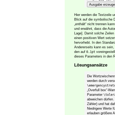
Ausgabe erzeug
Hier werden die Textzeile 
Blick auf die symbolische D
„enthält“ nicht trennen ka
und erwähnt, dass die Autor
Lage]. Damit solche Zeile
einen positiven Wert setzen
hervorhebt. In den Standar
Andererseits kann es sein,
den auf
voreingestel
0.1pt
dieses Parameters in den R
Lösungsansätze
Die Wortzwischenr
werden durch vers
\emergencystret
„Overfull box“-Wa
Parameter
\toler
abweichen dürfen. 
Zähler) und hat d
Niedrigere Werte 
erlauben größere A