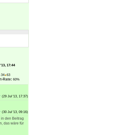
'13, 17:44
●
34
●
63
t-Rate:
60%
r
(29 Jul '13, 17:37)
r
(30 Jul '13, 09:16)
in den Beitrag
n, das wäre für