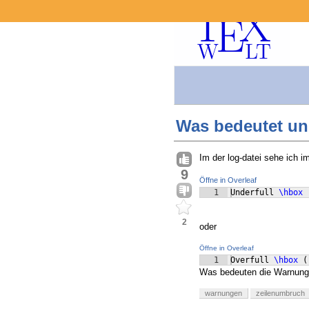
Was bedeutet und
Im der log-datei sehe ich 
9
Öffne in Overleaf
1
Underfull 
\hbox
2
oder
Öffne in Overleaf
1
Overfull 
\hbox
(
Was bedeuten die Warnung
warnungen
zeilenumbruch