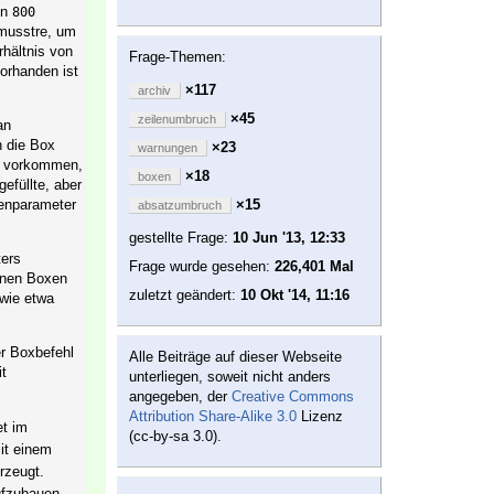
on
800
 musstre, um
hältnis von
Frage-Themen:
orhanden ist
×117
archiv
×45
zeilenumbruch
an
 die Box
×23
warnungen
es vorkommen,
×18
boxen
efüllte, aber
genparameter
×15
absatzumbruch
gestellte Frage:
10 Jun '13, 12:33
ters
Frage wurde gesehen:
226,401 Mal
hönen Boxen
zuletzt geändert:
10 Okt '14, 11:16
wie etwa
er Boxbefehl
Alle Beiträge auf dieser Webseite
it
unterliegen, soweit nicht anders
angegeben, der
Creative Commons
Attribution Share-Alike 3.0
Lizenz
et im
(cc-by-sa 3.0).
it einem
rzeugt.
ufzubauen,