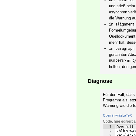
has occurred
und stieß beim
asynchron verlä
die Warnung au
in alignment
Formelumgebu
Quelldokument 
mehr hat, dess
in paragraph
genannten Abs
numbers>
im Qu
helfen, den ge
Diagnose
Für den Fall, dass
Programm als letzt
Warnung wie die fol
Open in writeLaTeX
Code, hier editierb
1
Overfull 
2
/hlhr8t@8
3
Zei-len-n