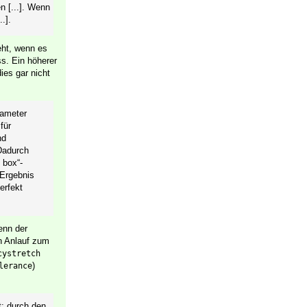
n [...]. Wenn
.].
eht, wenn es
s. Ein höherer
es gar nicht
rameter
für
nd
 Dadurch
 box“-
 Ergebnis
erfekt
enn der
n Anlauf zum
cystretch
)
lerance
t: durch den