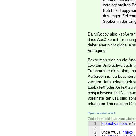
voreingestellten B
Befehl
wir
\sloppy
des engen Zeilenm
Spalten in der U
Da
also
\sloppy
\toleran
dass Absätze mit Trennung 
daher eher nicht global ei
Verfügung.
Bevor man sich an die Ände
zweiten Umbruchversuch auc
Trennmuster aktiv sind, ma
Außerdem ist zu beachten,
zweiten Umbruchversuch von
LuaLaTeX oder XeTeX zu ve
beispielsweise mit
\usepac
voreinstellten
sind sons
OT1
erkannten Trennstellen für
Open in writeLaTeX
Code, hier editierbar zum Übers
1
\showhyphens
{
m"o
2
3
Underfull 
\hbox