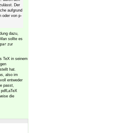
zulässt. Der
che aufgrund
n oder von
-
p
ndung dazu,
Man sollte es
zur
par
ss TeX in seinem
igen
tellt hat.
s, also im
voll entweder
e passt,
i pdfLaTeX
eise die