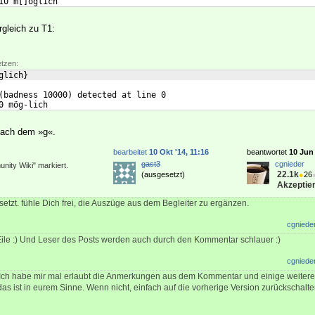
10 m
[
]
oglich
rgleich zu T1:
etzen:
glich
}
(
badness 10000
)
 detected at line 0
0 mög-lich
nach dem »g«.
bearbeitet
10 Okt '14, 11:16
beantwortet
10 Jun 
gast3
cgnieder
nity Wiki" markiert.
22.1k
(ausgesetzt)
●
26
Akzeptier
setzt. fühle Dich frei, die Auszüge aus dem Begleiter zu ergänzen.
cgniede
Eile :) Und Leser des Posts werden auch durch den Kommentar schlauer :)
cgniede
 Ich habe mir mal erlaubt die Anmerkungen aus dem Kommentar und einige weitere 
 das ist in eurem Sinne. Wenn nicht, einfach auf die vorherige Version zurückschalte