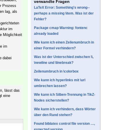
verwandte Fragen
er Prozess
LaTeX Error: Something's wrong--
en lag, als
perhaps a missing \item. Was ist der
Fehler?
sgerichteten
Package cmap Warning: fontenc
uktur im
already loaded
e Möglichkeit
Wie kann ich einen Zeilenumbruch in
le im
einer Formel verhindern?
Was ist der Unterschied zwischen \\,
e dabei
\newline und \linebreak?
Zeilenumbruch in \colorbox
Wie kann ich hyperlinks mit \url
umbrechen lassen?
n, lässt das
Wie kann ich Silben-Trennung in TikZ-
gt eine
Nodes sicherstellen?
Wie kann ich verhindern, dass Wörter
über den Rand stehen?
Found biblatex control file version …,
expected version …