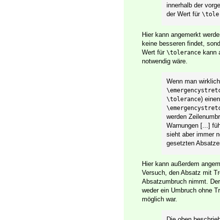
innerhalb der vorg
der Wert für
\tole
Hier kann angemerkt werden
keine besseren findet, son
Wert für
kann a
\tolerance
notwendig wäre.
Wenn man wirklich 
\emergencystret
) eine
\tolerance
\emergencystret
werden Zeilenumbrü
Warnungen [...] fü
sieht aber immer n
gesetzten Absatze
Hier kann außerdem angem
Versuch, den Absatz mit Tr
Absatzumbruch nimmt. Der
weder ein Umbruch ohne T
möglich war.
Die oben beschrieb