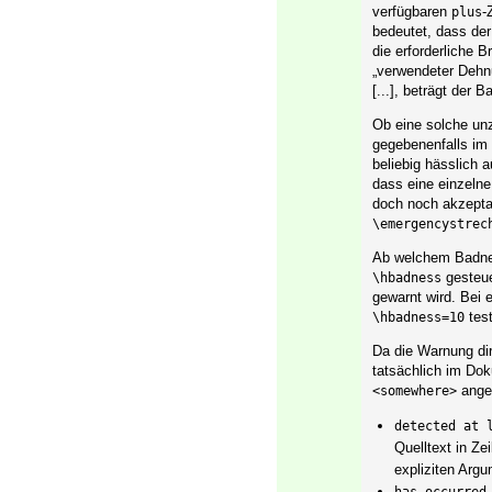
verfügbaren
-
plus
bedeutet, dass de
die erforderliche B
„verwendeter Dehnu
[...], beträgt der
Ob eine solche unz
gegebenenfalls im
beliebig hässlich 
dass eine einzelne
doch noch akzepta
\emergencystrec
Ab welchem Badnes
gesteue
\hbadness
gewarnt wird. Bei
test
\hbadness=10
Da die Warnung dir
tatsächlich im Dok
angeg
<somewhere>
detected at 
Quelltext in Ze
expliziten Arg