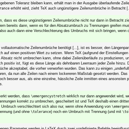
egebenen Toleranz bleiben kann, erhält man in der Ausgabe überlaufende Zeile
erhöht wird, zieht TeX auch ungünstigere Zeilenumbrüche in Betracht [..
rance
, dass es diese ungünstigeren Zeilenumbrüche nicht nur dann in Betracht zi
dern bereits dann, wenn es für den Absatzumbruch zu Trennungen greifen mus
lso auch dann eine Verschlechterung des Umbruchs mit sich bringen, wenn di
vollautomatische Zeilenumbrüche benötigt [...], ist es besser, den Längenpa
auf einen positiven Wert zu setzen. Wenn TeX (aufgrund der Einstellungen 
ch
n Absatz nicht umbrechen kann, ohne dabei Zeilenüberläufe zu produzieren, u
positiv ist, fügt es diese Länge als dehnbaren Leerraum jeder Zeile hinzu.
ch
che akzeptabel, die vorher verworfen wurden. Das kann zu einigen „underfull
hren, da nun alle Zeilen nach einem lockereren Maßstab gesetzt werden. Das
och besser aus, als eine einzelne, hässliche Zeile inmitten eines ansonsten p
s.
erkt werden, dass
wirklich nur dann angewendet wird, w
\emergencystretch
ennungen korrekt zu umbrechen, gescheitert ist und TeX deshalb einen dritte
 Umbruch verschlechtert sich also nur, wenn ohne Anwendung von
\emergen
rennung (und ohne
) noch ein Umbruch mit Trennung (und mit
\tolerance
\to
enen Parameter werden in LaTeX durch zwei vordefinierte Befehle beeinfluss