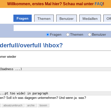
Willkommen, erstes Mal hier? Schau mal unter
FAQ
!
Fragen
Themen
Benutzer
Medaillen
Of
Fragen
Themen
Benutzer
erfull/overfull \hbox?
immer wieder
(
badness ...
)
...pt too wide
)
 in paragraph
en? Soll ich was dagegen unternehmen? Und wenn ja: was?
absatzumbruch
archiv
boxen