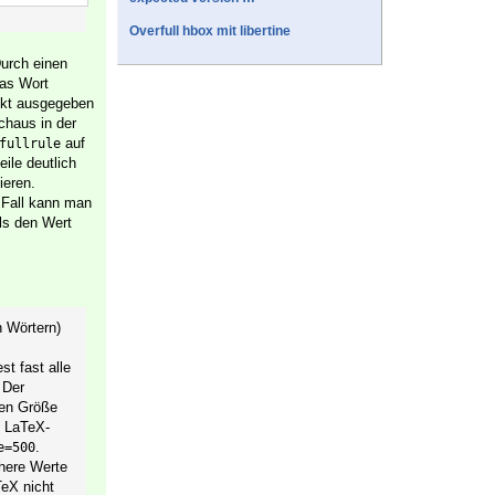
Overfull hbox mit libertine
Durch einen
das Wort
rekt ausgegeben
chaus in der
auf
fullrule
ile deutlich
ieren.
m Fall kann man
ls den Wert
 Wörtern)
st fast alle
 Der
len Größe
n LaTeX-
.
e=500
here Werte
eX nicht