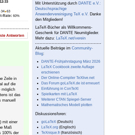
 12:33
Mit Unterstützung durch
DANTE e.V.:
Deutschsprachige
●
34
●
63
Anwendervereinigung TeX e.V.
Danke
t-Rate:
60%
den Mitgliedern!
LaTeX-Bücher als Willkommens-
Geschenk für DANTE Neumitglieder.
este Antworten
Mehr dazu:
LaTeX.net/verein
Aktuelle Beiträge im
Community-
Blog
:
DANTE-Frühjahrstagung März 2026
LaTeX Cookbook zweite Auflage
erschienen
Der Online-Compiler TeXlive.net
e Zeile in
Das Forum goLaTeX.de ist erneuert
l auf die
Einführung in ConTeXt
e möglich
Spielkarten mit LaTeX
tens ist das
Weiterer CTAN Spiegel-Server
s manuell
Mathematisches Modell plotten
Diskussionsforen:
) mit einer
goLaTeX
(Deutsch)
ene Maß
LaTeX.org
(Englisch)
ls 100% der
TeXnique.fr
(französisch)