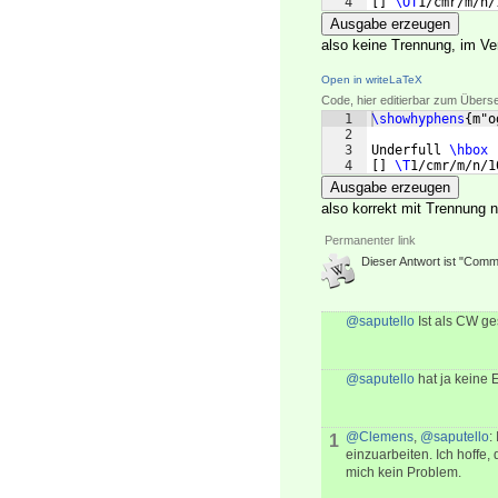
4
[
]
\OT
1/cmr/m/n/
Ausgabe erzeugen
also keine Trennung, im Ve
Open in writeLaTeX
Code, hier editierbar zum Übers
1
\showhyphens
{
m"o
2
3
Underfull 
\hbox
4
[
]
\T
1/cmr/m/n/1
Ausgabe erzeugen
also korrekt mit Trennung 
Permanenter link
Dieser Antwort ist "Commu
@saputello
Ist als CW ge
@saputello
hat ja keine 
@Clemens
,
@saputello
:
1
einzuarbeiten. Ich hoffe,
mich kein Problem.