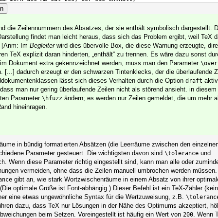
en
und die Zeilennummern des Absatzes, der sie enthält symbolisch dargestellt. 
arstellung findet man leicht heraus, dass sich das Problem ergibt, weil TeX 
nn [Anm: Im
Begleiter
wird dies übervolle Box, die diese Warnung erzeugte, di
en TeX explizit daran hinderten, „enthält“ zu trennen. Es wäre dazu sonst dur
n im Dokument extra gekennzeichnet werden, muss man den Parameter
\over
. [...] dadurch erzeugt er den schwarzen Tintenklecks, der die überlaufende Ze
ddokumentenklassen lässt sich dieses Verhalten durch die Option
aktiv
draft
 dass man nur gering überlaufende Zeilen nicht als störend ansieht. in diese
lten Parameter
ändern; es werden nur Zeilen gemeldet, die um mehr a
\hfuzz
and hineinragen.
äume in bündig formatierten Absätzen (die Leerräume zwischen den einzelnen
chiedene Parameter gesteuert. Die wichtigsten davon sind
und
\tolerance
. Wenn diese Parameter richtig eingestellt sind, kann man alle oder zuminde
ch
rnungen vermeiden, ohne dass die Zeilen manuell umbrochen werden müssen.
gibt an, wie stark Wortzwischenräume in einem Absatz von ihrer optima
ance
(Die optimale Größe ist Font-abhängig.) Dieser Befehl ist ein TeX-Zähler (kei
aher eine etwas ungewöhnliche Syntax für die Wertzuweisung, z.B.
\toleranc
führen dazu, dass TeX nur Lösungen in der Nähe des Optimums akzeptiert, hö
bweichungen beim Setzen. Voreingestellt ist häufig ein Wert von
. Wenn T
200