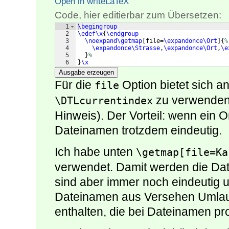
Open in writeLaTeX
Code, hier editierbar zum Übersetzen:
1
\begingroup
2
\edef\x
{
\endgroup
3
\noexpand\getmap
[
file=
\expandonce\Ort
]
{
%
4
\expandonce\Strasse
,
\expandonce\Ort
,
\e
5
}
%
6
}
\x
Ausgabe erzeugen
Für die
Option bietet sich a
file
zu verwenden
\DTLcurrentindex
Hinweis). Der Vorteil: wenn ein
Dateinamen trotzdem eindeutig.
Ich habe unten
\getmap[file=Ka
verwendet. Damit werden die Dat
sind aber immer noch eindeutig 
Dateinamen aus Versehen Umlaut
enthalten, die bei Dateinamen pr