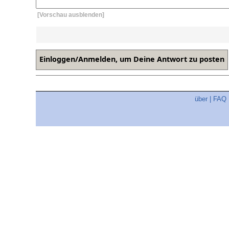
[Vorschau ausblenden]
über
|
FAQ