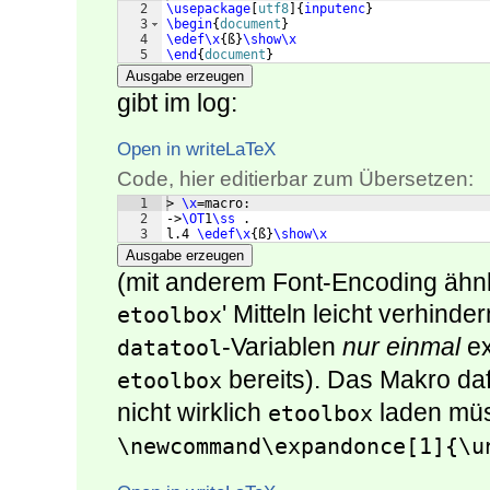
2
\usepackage
[
utf8
]
{
inputenc
}
3
\begin
{
document
}
4
\edef\x
{
ß
}
\show\x
5
\end
{
document
}
Ausgabe erzeugen
gibt im log:
Open in writeLaTeX
Code, hier editierbar zum Übersetzen:
1
> 
\x
=macro:
2
->
\OT
1
\ss
 .
3
l.4 
\edef\x
{
ß
}
\show\x
Ausgabe erzeugen
(mit anderem Font-Encoding ähnl
' Mitteln leicht verhinde
etoolbox
-Variablen
nur einmal
ex
datatool
bereits). Das Makro da
etoolbox
nicht wirklich
laden müss
etoolbox
\newcommand\expandonce[1]{\u