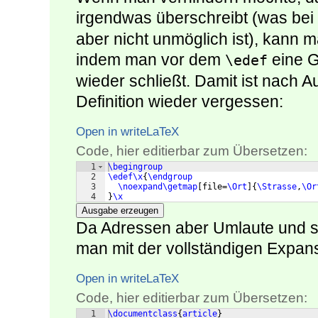
irgendwas überschreibt (was bei
aber nicht unmöglich ist), kann ma
indem man vor dem
eine G
\edef
wieder schließt. Damit ist nach 
Definition wieder vergessen:
Open in writeLaTeX
Code, hier editierbar zum Übersetzen:
1
\begingroup
2
\edef\x
{
\endgroup
3
\noexpand\getmap
[
file=
\Ort
]
{
\Strasse
,
\Or
4
}
\x
Ausgabe erzeugen
Da Adressen aber Umlaute und s
man mit der vollständigen Expan
Open in writeLaTeX
Code, hier editierbar zum Übersetzen:
1
\documentclass
{
article
}