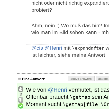
nicht oder nicht richtig expandie
probiert?
Ähm, nein :) Wo muß das hin? Im T
wie man im Bild sehen kann - mh
@cis
@Henri
mit
w
\expandafter
ist leichter, siehe meine Antwort
Eine Antwort:
active answers
älteste
Wie von
@Henri
vermutet, ist da
2
Offenbar braucht
sein Ar
\getmap
Moment sucht
\getmap[file=\O