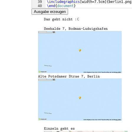
39
\includegraphics
[
width=7.5cm
]
{
berlin1.png
40
\end
{
document
}
Ausgabe erzeugen