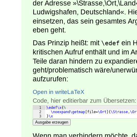
der Adresse »\Strasse,\Ort,\Lan
Ludwigshafen, Deutschland«. Hie
einsetzen, das sein gesamtes Ar
eben geht.
Das Prinzip heißt: mit
ein H
\edef
kritischen Aufruf enthält und im 
Teile daran hindern zu expandier
geht/problematisch wäre/unerwün
aufzurufen:
Open in writeLaTeX
Code, hier editierbar zum Übersetzen:
1
\edef\x
{
%
2
\noexpand\getmap
[
file=
\Ort
]
{
\Strasse
,
\Or
3
}
\x
Ausgabe erzeugen
Wenn man verhindern möchte, da