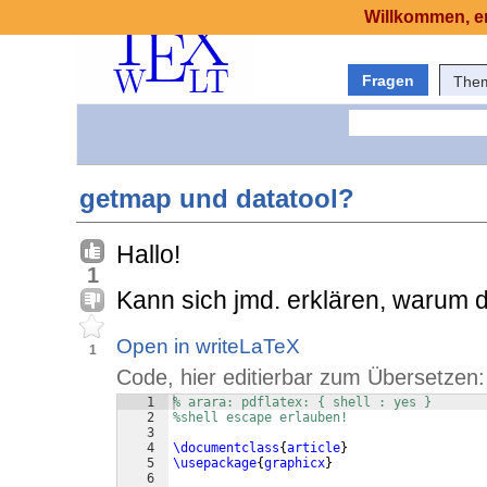
Willkommen, er
Fragen
The
getmap und datatool?
Hallo!
1
Kann sich jmd. erklären, warum d
Open in writeLaTeX
1
Code, hier editierbar zum Übersetzen:
1
% arara: pdflatex: { shell : yes }
2
%shell escape erlauben!
3
4
\documentclass
{
article
}
5
\usepackage
{
graphicx
}
6