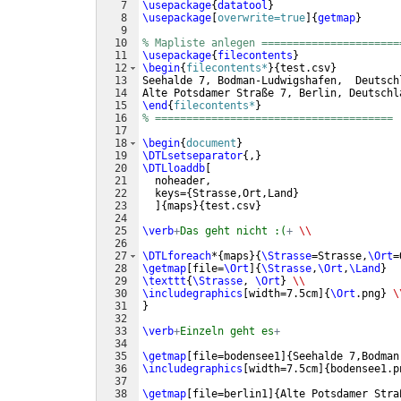
7
\usepackage
{
datatool
}
8
\usepackage
[
overwrite=true
]
{
getmap
}
9
10
% Mapliste anlegen ======================
11
\usepackage
{
filecontents
}
12
\begin
{
filecontents*
}
{
test.csv
}
13
Seehalde 7, Bodman-Ludwigshafen,  Deutsch
14
Alte Potsdamer Straße 7, Berlin, Deutschl
15
\end
{
filecontents*
}
16
% ======================================
17
18
\begin
{
document
}
19
\DTLsetseparator
{
,
}
20
\DTLloaddb
[
21
  noheader,
22
  keys=
{
Strasse,Ort,Land
}
23
]
{
maps
}
{
test.csv
}
24
25
\verb
+
Das geht nicht :(
+
\\
26
27
\DTLforeach
*
{
maps
}
{
\Strasse
=Strasse,
\Ort
=
28
\getmap
[
file=
\Ort
]
{
\Strasse
,
\Ort
,
\Land
}
29
\texttt
{
\Strasse
, 
\Ort
}
\\
30
\includegraphics
[
width=7.5cm
]
{
\Ort
.png
}
\
31
}
32
33
\verb
+
Einzeln geht es
+
34
35
\getmap
[
file=bodensee1
]
{
Seehalde 7,Bodman
36
\includegraphics
[
width=7.5cm
]
{
bodensee1.p
37
38
\getmap
[
file=berlin1
]
{
Alte Potsdamer Stra