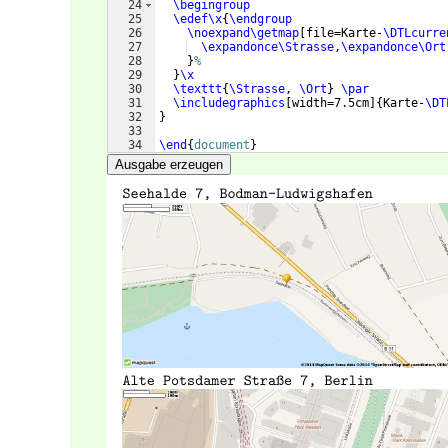
24
\begingroup
25
\edef\x
{
\endgroup
26
\noexpand\getmap
[
file=Karte-
\DTLcurre
27
\expandonce\Strasse
,
\expandonce\Ort
28
}
%
29
}
\x
30
\texttt
{
\Strasse
, 
\Ort
}
\par
31
\includegraphics
[
width=7.5cm
]
{
Karte-
\DT
32
}
33
34
\end
{
document
}
Ausgabe erzeugen