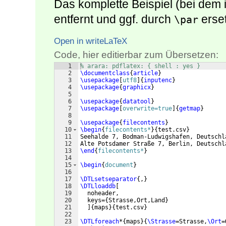
Das komplette Beispiel (bei dem
entfernt und ggf. durch
erset
\par
Open in writeLaTeX
Code, hier editierbar zum Übersetzen:
1
% arara: pdflatex: { shell : yes }
2
\documentclass
{
article
}
3
\usepackage
[
utf8
]
{
inputenc
}
4
\usepackage
{
graphicx
}
5
6
\usepackage
{
datatool
}
7
\usepackage
[
overwrite=true
]
{
getmap
}
8
9
\usepackage
{
filecontents
}
10
\begin
{
filecontents*
}
{
test.csv
}
11
Seehalde 7, Bodman-Ludwigshafen, Deutschl
12
Alte Potsdamer Straße 7, Berlin, Deutschl
13
\end
{
filecontents*
}
14
15
\begin
{
document
}
16
17
\DTLsetseparator
{
,
}
18
\DTLloaddb
[
19
  noheader,
20
  keys=
{
Strasse,Ort,Land
}
21
]
{
maps
}
{
test.csv
}
22
23
\DTLforeach
*
{
maps
}
{
\Strasse
=Strasse,
\Ort
=