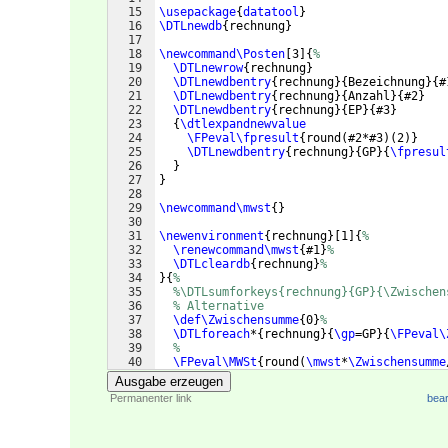
15
\usepackage
{
datatool
}
16
\DTLnewdb
{
rechnung
}
17
18
\newcommand\Posten
[
3
]
{
%
19
\DTLnewrow
{
rechnung
}
20
\DTLnewdbentry
{
rechnung
}
{
Bezeichnung
}
{
#
21
\DTLnewdbentry
{
rechnung
}
{
Anzahl
}
{
#2
}
22
\DTLnewdbentry
{
rechnung
}
{
EP
}
{
#3
}
23
{
\dtlexpandnewvalue
24
\FPeval\fpresult
{
round
(
#2*#3
)
(
2
)}
25
\DTLnewdbentry
{
rechnung
}
{
GP
}
{
\fpresul
26
}
27
}
28
29
\newcommand\mwst
{
}
30
31
\newenvironment
{
rechnung
}
[
1
]
{
%
32
\renewcommand\mwst
{
#1
}
%
33
\DTLcleardb
{
rechnung
}
%
34
}
{
%
35
%\DTLsumforkeys{rechnung}{GP}{\Zwischen
36
% Alternative
37
\def\Zwischensumme
{
0
}
%
38
\DTLforeach
*
{
rechnung
}
{
\gp
=GP
}
{
\FPeval\
39
%
40
\FPeval\MWSt
{
round
(
\mwst
*
\Zwischensumme
41
\FPeval\Summe
{
round
(
\Zwischensumme
+
\MWS
Ausgabe erzeugen
Permanenter link
bear