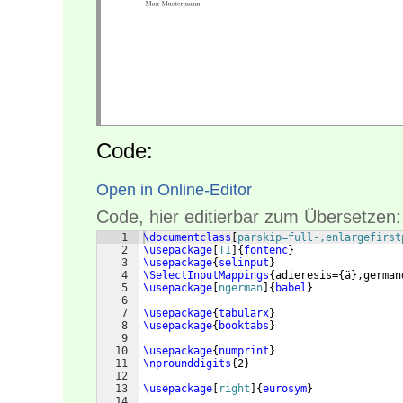
Code:
Open in Online-Editor
Code, hier editierbar zum Übersetzen:
1
\documentclass
[
parskip=full-,enlargefirst
2
\usepackage
[
T1
]
{
fontenc
}
3
\usepackage
{
selinput
}
4
\SelectInputMappings
{
adieresis=
{
ä
}
,german
5
\usepackage
[
ngerman
]
{
babel
}
6
7
\usepackage
{
tabularx
}
8
\usepackage
{
booktabs
}
9
10
\usepackage
{
numprint
}
11
\nprounddigits
{
2
}
12
13
\usepackage
[
right
]
{
eurosym
}
14