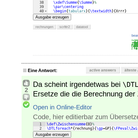
38
\xdef\Summe
{
\Summe
}
%
39
\par\centering
40
\begin
{
tabularx
}
{
\textwidth
}
{
Xrrr
}
41
\toprule
Ausgabe erzeugen
rechnungen
scrlttr2
datatool
bear
Eine Antwort:
active answers
älteste
Da scheint irgendetwas bei
\DT
2
Ersetze die die Berechnung de
Open in Online-Editor
Code, hier editierbar zum Übersetz
1
\def\Zwischensumme
{
0
}
%
2
\DTLforeach
*
{
rechnung
}
{
\gp
=GP
}
{
\FPeval\Zwi
Ausgabe erzeugen