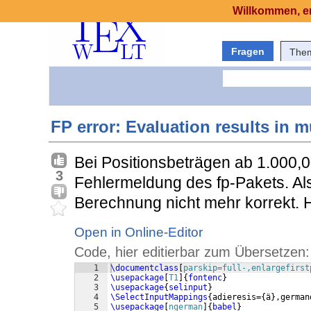
Willkommen, er
Fragen
The
FP error: Evaluation results in m
Bei Positionsbeträgen ab 1.000,0
3
Fehlermeldung des fp-Pakets. Als
Berechnung nicht mehr korrekt. 
Open in Online-Editor
Code, hier editierbar zum Übersetzen:
1
\documentclass
[
parskip=full-,enlargefirst
2
\usepackage
[
T1
]
{
fontenc
}
3
\usepackage
{
selinput
}
4
\SelectInputMappings
{
adieresis=
{
ä
}
,german
5
\usepackage
[
ngerman
]
{
babel
}