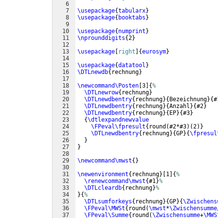
6
7
\usepackage
{
tabularx
}
8
\usepackage
{
booktabs
}
9
10
\usepackage
{
numprint
}
11
\nprounddigits
{
2
}
12
13
\usepackage
[
right
]
{
eurosym
}
14
15
\usepackage
{
datatool
}
16
\DTLnewdb
{
rechnung
}
17
18
\newcommand\Posten
[
3
]
{
%
19
\DTLnewrow
{
rechnung
}
20
\DTLnewdbentry
{
rechnung
}
{
Bezeichnung
}
{
#
21
\DTLnewdbentry
{
rechnung
}
{
Anzahl
}
{
#2
}
22
\DTLnewdbentry
{
rechnung
}
{
EP
}
{
#3
}
23
{
\dtlexpandnewvalue
24
\FPeval\fpresult
{
round
(
#2*#3
)
(
2
)}
25
\DTLnewdbentry
{
rechnung
}
{
GP
}
{
\fpresul
26
}
27
}
28
29
\newcommand\mwst
{
}
30
31
\newenvironment
{
rechnung
}
[
1
]
{
%
32
\renewcommand\mwst
{
#1
}
%
33
\DTLcleardb
{
rechnung
}
%
34
}
{
%
35
\DTLsumforkeys
{
rechnung
}
{
GP
}
{
\Zwischens
36
\FPeval\MWSt
{
round
(
\mwst
*
\Zwischensumme
37
\FPeval\Summe
{
round
(
\Zwischensumme
+
\MWS