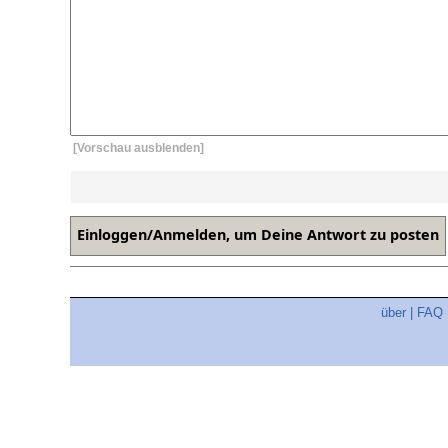
[Vorschau ausblenden]
über
|
FAQ