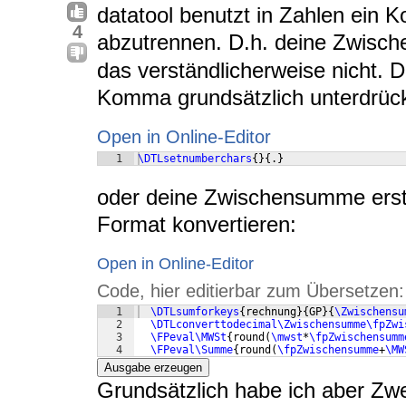
datatool benutzt in Zahlen ein
4
abzutrennen. D.h. deine Zwisc
das verständlicherweise nicht. 
Komma grundsätzlich unterdrüc
Open in Online-Editor
1
\DTLsetnumberchars
{
}
{
.
}
oder deine Zwischensumme erstma
Format konvertieren:
Open in Online-Editor
Code, hier editierbar zum Übersetzen:
1
\DTLsumforkeys
{
rechnung
}
{
GP
}
{
\Zwischensu
2
\DTLconverttodecimal\Zwischensumme\fpZwi
3
\FPeval\MWSt
{
round
(
\mwst
*
\fpZwischensumm
4
\FPeval\Summe
{
round
(
\fpZwischensumme
+
\MW
Ausgabe erzeugen
Grundsätzlich habe ich aber Zwei