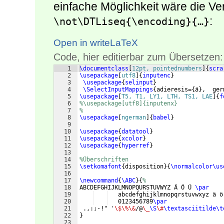
einfache Möglichkeit wäre die V
:
\not\DTLiseq{\encoding}{…}
Open in writeLaTeX
Code, hier editierbar zum Übersetzen:
1
\documentclass
[
12pt, pointednumbers
]
{
scra
2
\usepackage
[
utf8
]
{
inputenc
}
3
\usepackage
{
selinput
}
4
\SelectInputMappings
{
adieresis=
{
ä
}
,  ger
5
\usepackage
[
T5, T1, LY1, LTH, TS1, LAE
]
{
f
6
%\usepackage[utf8]{inputenx}
7
%
8
\usepackage
[
ngerman
]
{
babel
}
9
10
\usepackage
{
datatool
}
11
\usepackage
{
xcolor
}
12
\usepackage
{
hyperref
}
13
14
%Überschriften
15
\setkomafont
{
disposition
}
{
\normalcolor\us
16
17
\newcommand
{
\ABC
}
{
%
18
ABCDEFGHIJKLMNOPQURSTUVWYZ Ä Ö Ü 
\par
19
   abcdefghijklmnopqrstuvwxyz ä ö
20
   0123456789
\par
21
 .,:;-!" '
\$\%\&
/@
\_
\S
\#
\textasciitilde\t
22
}
23