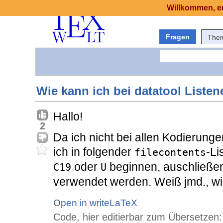
Willkommen, er
Fragen
The
Wie kann ich bei datatool Liste
Hallo!
2
Da ich nicht bei allen Kodierunge
ich in folgender
-Li
filecontents
oder
beginnen, auschließen,
C19
U
verwendet werden. Weiß jmd., wi
Open in writeLaTeX
Code, hier editierbar zum Übersetzen: