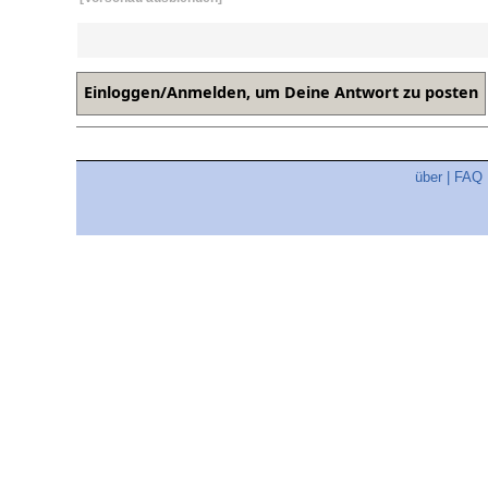
über
|
FAQ