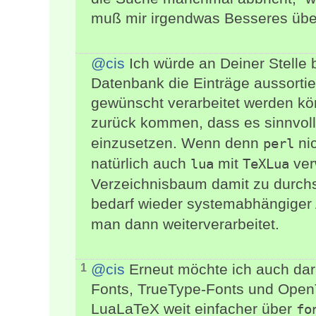
muß mir irgendwas Besseres über
@cis
Ich würde an Deiner Stelle b
Datenbank die Einträge aussortiere
gewünscht verarbeitet werden kö
zurück kommen, dass es sinnvoll
einzusetzen. Wenn denn
ni
perl
natürlich auch
mit
ver
lua
TeXLua
Verzeichnisbaum damit zu durchs
bedarf wieder systemabhängiger 
man dann weiterverarbeitet.
@cis
Erneut möchte ich auch dar
1
Fonts, TrueType-Fonts und Open
LuaLaTeX weit einfacher über
fo