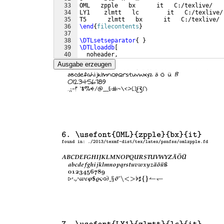
33
OML   zpple   bx      it   C:/texlive/
34
LY1    zlmtt   lc        it   C:/texlive/
35
T5      zlmtt   bx      it   C:/texlive/
36
\end
{
filecontents
}
37
38
\DTLsetseparator
{
}
39
\DTLloaddb
[
40
  noheader,
41
   keys=
{
encoding,family,series,shape,adr
Ausgabe erzeugen