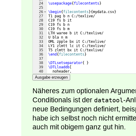
24
\usepackage
{
filecontents
}
25
26
\begin
{
filecontents
}
{
mydata.csv
}
27
T1 pag b n C:/texlive/
28
C19 fs b it
29
C19 fs b n
30
C19 fs b m
31
LTH waree b it C:/texlive/
32
U bla n m
33
OML zpple bx it C:/texlive/
34
LY1 zlmtt lc it C:/texlive/  
35
T5 zlmtt bx it C:/texlive/
36
\end
{
filecontents
}
37
38
\DTLsetseparator
{
}
39
\DTLloaddb
[
40
  noheader,
41
   keys=
{
encoding,family,series,shape,adr
Ausgabe erzeugen
Näheres zum optionalen Argume
Conditionals ist der
-An
datatool
neue Bedingungen definiert, beis
habe ich selbst noch nicht ermitt
auch mit obigem ganz gut hin.