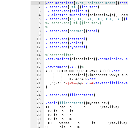
1
\documentclass
[
12pt, pointednumbers
]
{
scra
2
\usepackage
[
utf8
]
{
inputenc
}
3
\usepackage
{
selinput
}
4
\SelectInputMappings
{
adieresis=
{
ä
}
,  ger
5
\usepackage
[
T5, T1, LY1, LTH, TS1, LAE
]
{
f
6
%\usepackage[utf8]{inputenx}
7
%
8
\usepackage
[
ngerman
]
{
babel
}
9
10
\usepackage
{
datatool
}
11
\usepackage
{
xcolor
}
12
\usepackage
{
hyperref
}
13
14
%Überschriften
15
\setkomafont
{
disposition
}
{
\normalcolor\us
16
17
\newcommand
{
\ABC
}
{
%
18
ABCDEFGHIJKLMNOPQURSTUVWYZ Ä Ö Ü 
\par
19
   abcdefghijklmnopqrstuvwxyz ä ö
20
   0123456789
\par
21
 .,:;-!" '
\$\%\&
/@
\_
\S
\#
\textasciitilde\t
22
}
23
24
\usepackage
{
filecontents
}
25
26
\begin
{
filecontents
}
{
mydata.csv
}
27
T1     pag  b      n      C:/texlive/
28
C19 fs  b   it
29
C19 fs  b   n
30
C19 fs  b   m
31
LTH    waree    b      it     C:/texlive/
32
U      bla  n   m