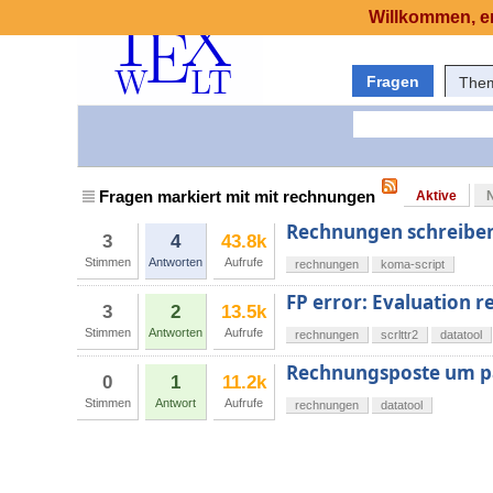
Willkommen, er
Fragen
The
Fragen markiert mit mit rechnungen
Aktive
Rechnungen schreiben
3
4
43.8k
Stimmen
Antworten
Aufrufe
rechnungen
koma-script
FP error: Evaluation re
3
2
13.5k
Stimmen
Antworten
Aufrufe
rechnungen
scrlttr2
datatool
Rechnungsposte um pa
0
1
11.2k
Stimmen
Antwort
Aufrufe
rechnungen
datatool