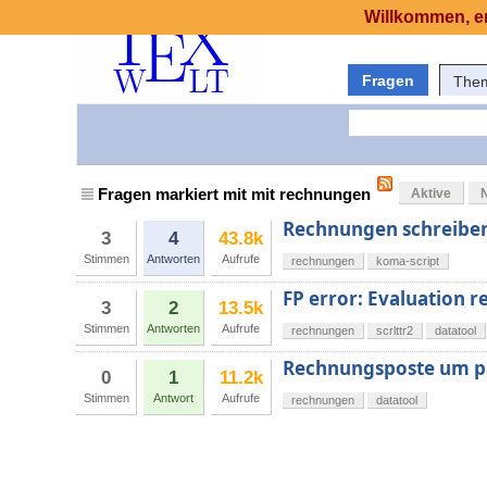
Willkommen, er
Fragen
The
Fragen markiert mit mit rechnungen
Aktive
Rechnungen schreiben
3
4
43.8k
Stimmen
Antworten
Aufrufe
rechnungen
koma-script
FP error: Evaluation re
3
2
13.5k
Stimmen
Antworten
Aufrufe
rechnungen
scrlttr2
datatool
Rechnungsposte um pa
0
1
11.2k
Stimmen
Antwort
Aufrufe
rechnungen
datatool