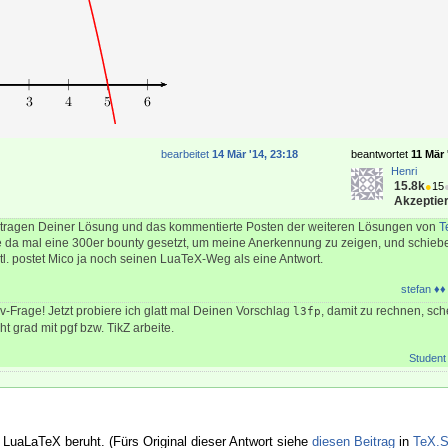
bearbeitet
14 Mär '14, 23:18
beantwortet
11 Mär 
Henri
15.8k
●
15
Akzeptier
rtragen Deiner Lösung und das kommentierte Posten der weiteren Lösungen von
T
e da mal eine 300er bounty gesetzt, um meine Anerkennung zu zeigen, und schieb
tl. postet Mico ja noch seinen LuaTeX-Weg als eine Antwort.
stefan ♦♦
v-Frage! Jetzt probiere ich glatt mal Deinen Vorschlag
, damit zu rechnen, sch
l3fp
ht grad mit pgf bzw. TikZ arbeite.
Student
f LuaLaTeX beruht. (Fürs Original dieser Antwort siehe
diesen Beitrag
in
TeX.