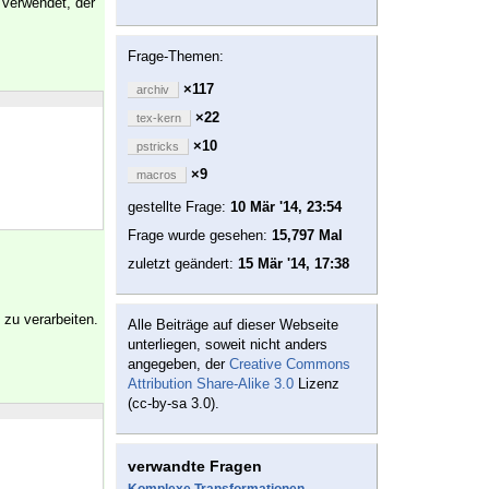
verwendet, der
Frage-Themen:
×117
archiv
×22
tex-kern
×10
pstricks
×9
macros
gestellte Frage:
10 Mär '14, 23:54
Frage wurde gesehen:
15,797 Mal
zuletzt geändert:
15 Mär '14, 17:38
zu verarbeiten.
Alle Beiträge auf dieser Webseite
unterliegen, soweit nicht anders
angegeben, der
Creative Commons
Attribution Share-Alike 3.0
Lizenz
(cc-by-sa 3.0).
verwandte Fragen