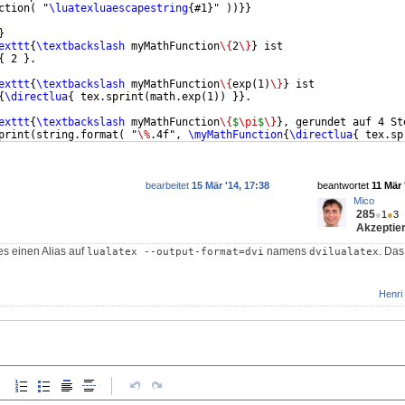
ction
(
 "
\luatexluaescapestring
{
#1
}
" 
))}}
}
exttt
{
\textbackslash
 myMathFunction
\{
2
\}
}
 ist 
{
 2 
}
.
exttt
{
\textbackslash
 myMathFunction
\{
exp
(
1
)
\}
}
 ist 
{
\directlua
{
 tex.sprint
(
math.exp
(
1
))
}}
.
exttt
{
\textbackslash
 myMathFunction
\{
$
\pi
$
\}
}
, gerundet auf 4 St
print
(
string.format
(
 "
\%
.4f", 
\myMathFunction
{
\directlua
{
 tex.sp
bearbeitet
15 Mär '14, 17:38
beantwortet
11 Mär 
Mico
285
●
1
●
3
Akzeptier
s einen Alias auf
namens
. Das
lualatex --output-format=dvi
dvilualatex
Henri