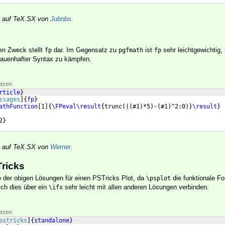
rt auf TeX.SX von
Jubobs
.
sen Zweck stellt
dar. Im Gegensatz zu
ist
sehr leichtgewichtig, 
fp
pgfmath
fp
rauenhafter Syntax zu kämpfen.
etzen:
rticle
}
ssages
]
{
fp
}
athFunction
[
1
]
{
\FPeval\result
{
trunc
(((
#1
)
*5
)
-
(
#1
)
^2:0
)}
\result
}
2
}
rt auf TeX.SX von
Werner
.
Tricks
ne der obigen Lösungen für einen PSTricks Plot, da
die funktionale F
\psplot
ich dies über ein
sehr leicht mit allen anderen Lösungen verbinden.
\ifx
etzen:
pstricks
]
{
standalone
}