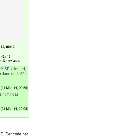
'14, 00:12
●
41
●
43
t-Rate:
46%
eX.SE
! (Herbert,
e dann noch 50er
(11 Mär '14, 09:56)
eint mir das
(11 Mär '14, 10:08)
SE
. Der code hat