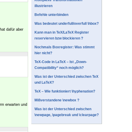
Komplexe Transformationen
illustrieren
Befehle unterbinden
Was bedeutet underfull/overfull \hbox?
hat dafür aber
Kann man in TeX/LaTeX Register
reservieren bzw blockieren ?
Nochmals Boxregister: Was stimmt
hier nicht?
TeX-Code in LaTeX – Ist „Down-
Compatibility“ noch möglich?
Was ist der Unterschied zwischen TeX
und LaTeX?
TeX – Wie funktioniert \hyphenation?
Mißverstandene \newbox ?
orm erwarten und
Was ist der Unterschied zwischen
\newpage, \pagebreak und \clearpage?