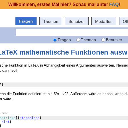
Willkommen, erstes Mal hier? Schau mal unter
FAQ
!
Fragen
Themen
Benutzer
Medaillen
Of
Fragen
Themen
Benutzer
 LaTeX mathematische Funktionen ausw
sche Funktion in LaTeX in Abhängigkeit eines Argumentes auswerten. Nennen
, dann soll
2
}
nn die Funktion definiert ist als 5*x - x^2. Außerdem wäre es schön, wenn di
ar wäre.
etzen:
pstricks
]
{
standalone
}
-plot
}
}