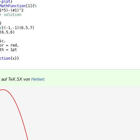
-plot
}
MathFunction
[
1
]
{
%
1*5
)
-
(
#1
)
^2
r solution
}
e
}
(
-1,-1
)
(
6.5,7
)
(
6.5,6
)
ic,
or = red,
th = 1pt
ction
{
x
}}
rt auf TeX.SX von
Herbert
.