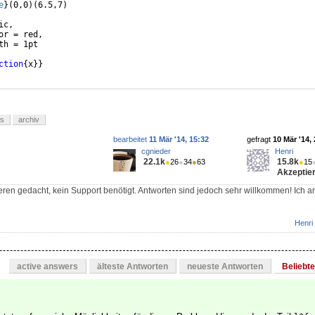
e
}
(
0,0
)
(
6.5,7
)
ic,
or = red,
th = 1pt
ction
{
x
}}
ks
archiv
bearbeitet
11 Mär '14, 15:32
gefragt
10 Mär '14,
cgnieder
Henri
22.1k
15.8k
●
26
●
34
●
63
●
15
Akzeptier
ieren gedacht, kein Support benötigt. Antworten sind jedoch sehr willkommen! Ich a
Henri
active answers
älteste Antworten
neueste Antworten
Beliebt