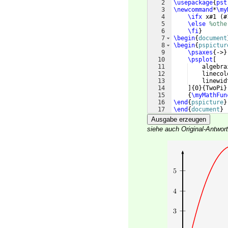
2
\usepackage
{
pst
3
\newcommand
*
\my
4
\ifx
 x#1 
(
#
5
\else
%othe
6
\fi
}
7
\begin
{
document
8
\begin
{
pspictur
9
\psaxes
{
->
}
10
\psplot
[
11
    algebra
12
    linecol
13
    linewid
14
]
{
0
}
{
TwoPi
}
15
{
\myMathFun
16
\end
{
pspicture
}
17
\end
{
document
}
Ausgabe erzeugen
siehe auch Original-Antwo