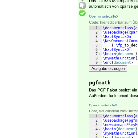
Das LaTeX3 Makropaket biet
automatisch von
ge
xparse
Open in writeLaTeX
Code, hier editierbar zum Üb
1
\documentclass
{
a
2
\usepackage
{
xpar
3
\ExplSyntaxOn
4
\NewDocumentComm
5
{
\fp
_to_dec
6
\ExplSyntaxOff
7
\begin
{
document
}
8
\myMathFunction
{
9
\end
{
document
}
Ausgabe erzeugen
pgfmath
Das PGF Paket besitzt ei
Außerdem funktioniert dies
Open in writeLaTeX
Code, hier editierbar zum Übers
1
\documentclass
{
a
2
\usepackage
{
pgfm
3
\newcommand
*
\myM
4
\begin
{
document
}
5
\myMathFunction
{
6
\end
{
document
}