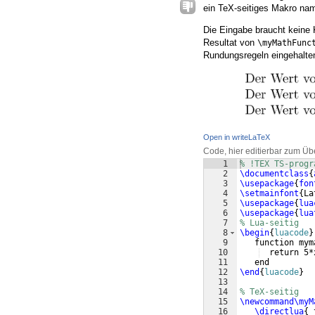
ein TeX-seitiges Makro n
Die Eingabe braucht keine 
Resultat von
\myMathFunc
Rundungsregeln eingehalte
Open in writeLaTeX
Code, hier editierbar zum Üb
1
% !TEX TS-progr
2
\documentclass
{
3
\usepackage
{
fon
4
\setmainfont
{
La
5
\usepackage
{
lua
6
\usepackage
{
lua
7
% Lua-seitig
8
\begin
{
luacode
}
9
   function mym
10
  return 5*
11
   end
12
\end
{
luacode
}
13
14
% TeX-seitig
15
\newcommand\myM
16
\directlua
{
 