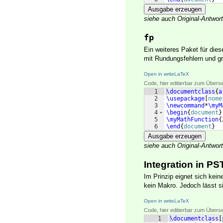
Ausgabe erzeugen
siehe auch Original-Antwo
fp
Ein weiteres Paket für die
mit Rundungsfehlern und g
Open in writeLaTeX
Code, hier editierbar zum Übers
1
\documentclass
{
a
2
\usepackage
[
nome
3
\newcommand
*
\myM
4
\begin
{
document
}
5
\myMathFunction
{
6
\end
{
document
}
Ausgabe erzeugen
siehe auch Original-Antwo
Integration in PS
Im Prinzip eignet sich kei
kein Makro. Jedoch lässt s
Open in writeLaTeX
Code, hier editierbar zum Übers
1
\documentclass
[