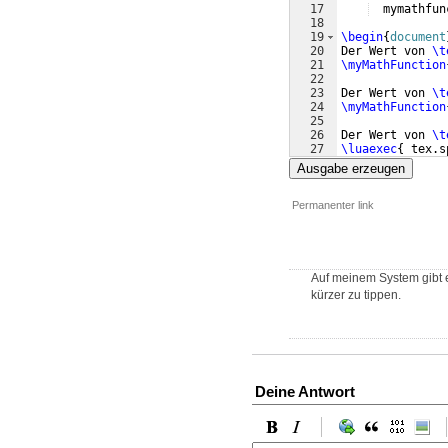
17
  mymathfun
18
19
\begin
{
document
20
Der Wert von 
\t
21
\myMathFunction
22
23
Der Wert von 
\t
24
\myMathFunction
25
26
Der Wert von 
\t
27
\luaexec
{
 tex.s
Ausgabe erzeugen
Permanenter link
Auf meinem System gibt e
kürzer zu tippen.
Deine Antwort