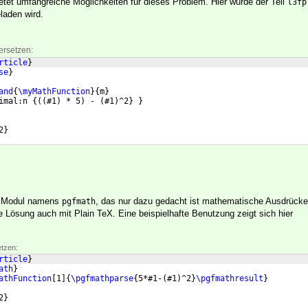
et umfangreiche Möglichkeiten für dieses Problem. Hier wurde der Teil
l3fp
laden wird.
ersetzen:
rticle
}
se
}
and
{
\myMathFunction
}
{
m
}
imal:n 
{((
#1
)
 * 5
)
 - 
(
#1
)
^2
}
}
2
}
n Modul namens
, das nur dazu gedacht ist mathematische Ausdrücke 
pgfmath
e Lösung auch mit Plain TeX. Eine beispielhafte Benutzung zeigt sich hier
etzen:
rticle
}
ath
}
athFunction
[
1
]
{
\pgfmathparse
{
5*#1-
(
#1
)
^2
}
\pgfmathresult
}
2
}