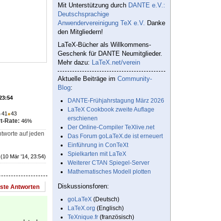
Mit Unterstützung durch
DANTE e.V.:
Deutschsprachige
Anwendervereinigung TeX e.V.
Danke
den Mitgliedern!
LaTeX-Bücher als Willkommens-
Geschenk für DANTE Neumitglieder.
Mehr dazu:
LaTeX.net/verein
Aktuelle Beiträge im
Community-
Blog
:
 23:54
DANTE-Frühjahrstagung März 2026
LaTeX Cookbook zweite Auflage
●
41
●
43
erschienen
t-Rate:
46%
Der Online-Compiler TeXlive.net
ntworte auf jeden
Das Forum goLaTeX.de ist erneuert
Einführung in ConTeXt
Spielkarten mit LaTeX
(10 Mär '14, 23:54)
Weiterer CTAN Spiegel-Server
Mathematisches Modell plotten
Diskussionsforen:
este Antworten
goLaTeX
(Deutsch)
LaTeX.org
(Englisch)
TeXnique.fr
(französisch)