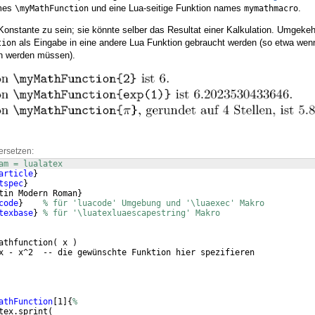
ames
und eine Lua-seitige Funktion names
.
\myMathFunction
mymathmacro
Konstante zu sein; sie könnte selber das Resultat einer Kalkulation. Umgeke
als Eingabe in eine andere Lua Funktion gebraucht werden (so etwa wen
tion
n werden müssen).
ersetzen:
am = lualatex
article
}
tspec
}
tin Modern Roman
}
code
}
% für 'luacode' Umgebung und '\luaexec' Makro
texbase
}
% für '\luatexluaescapestring' Makro
athfunction
(
 x 
)
x - x^2  -- die gewünschte Funktion hier spezifieren
athFunction
[
1
]
{
%
tex.sprint
(