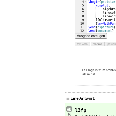
4
\begin
{
pspictur
5
\psplot
[
6
    algebra
7
    linecol
8
    linewid
9
]
{
0
}
{
TwoPi
}
10
{
\myMathFun
11
\end
{
pspicture
}
12
\end
{
document
}
Ausgabe erzeugen
tex-kern
macros
pstric
Die Frage ist zum Archiv
Fall selbst.
Eine Antwort:
l3fp
5