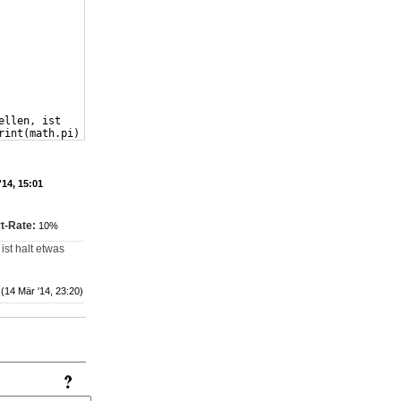
ellen, ist
rint
(
math.pi
)
}}))}
.
'14, 15:01
t-Rate:
10%
 ist halt etwas
(14 Mär '14, 23:20)