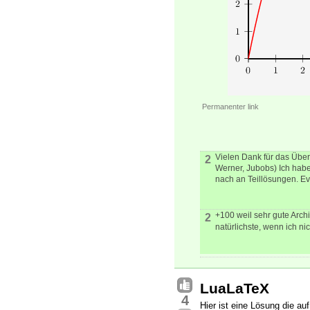
Permanenter link
Vielen Dank für das Übe
2
Werner, Jubobs) Ich hab
nach an Teillösungen. Ev
+100 weil sehr gute Archi
2
natürlichste, wenn ich nic
LuaLaTeX
4
Hier ist eine Lösung die au