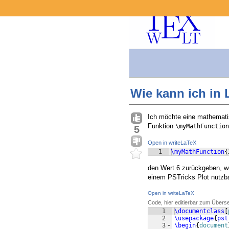
Wie kann ich in
Ich möchte eine mathemati
Funktion
\myMathFunction
5
Open in writeLaTeX
1
\myMathFunction
{
den Wert 6 zurückgeben, we
einem PSTricks Plot nutzb
Open in writeLaTeX
Code, hier editierbar zum Übers
1
\documentclass
[
2
\usepackage
{
pst
3
\begin
{
document