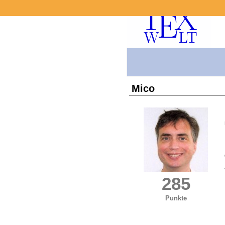
Mico
285
Punkte