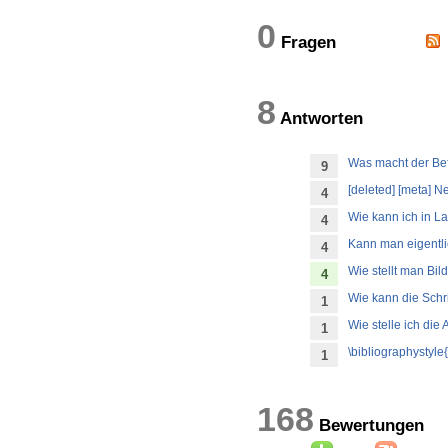
0
Fragen
8
Antworten
Was macht der Befe
9
[deleted] [meta] 
4
Wie kann ich in 
4
Kann man eigentl
4
Wie stellt man Bil
4
Wie kann die Schri
1
Wie stelle ich di
1
\bibliographystyl
1
168
Bewertu