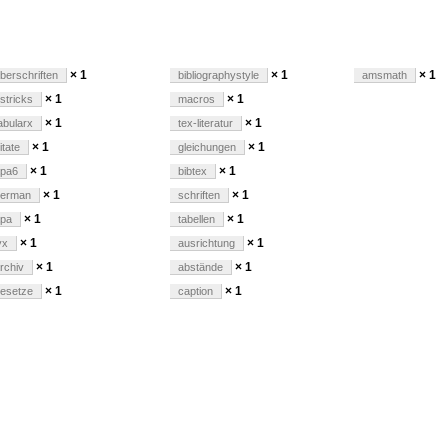
× 1
× 1
× 1
berschriften
bibliographystyle
amsmath
× 1
× 1
stricks
macros
× 1
× 1
abularx
tex-literatur
× 1
× 1
itate
gleichungen
× 1
× 1
pa6
bibtex
× 1
× 1
german
schriften
× 1
× 1
pa
tabellen
× 1
× 1
yx
ausrichtung
× 1
× 1
rchiv
abstände
× 1
× 1
esetze
caption