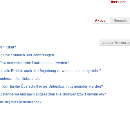
Übersicht
Aktive
Neueste
älteste Antwort
hl \strut?
Negative Stimmen und Bewertungen
LaTeX mathematische Funktionen auswerten?
ich alle Befehle auch als Umgebung verwenden und umgekehrt?
dunterschriften linksbündig
ftform für die Überschrift eines Unterabschnitts geändert werden?
e Abstände vor und nach abgesetzten Gleichungen bzw. Formeln ein?
e{hc-de} Was bedeutet das?
ngen