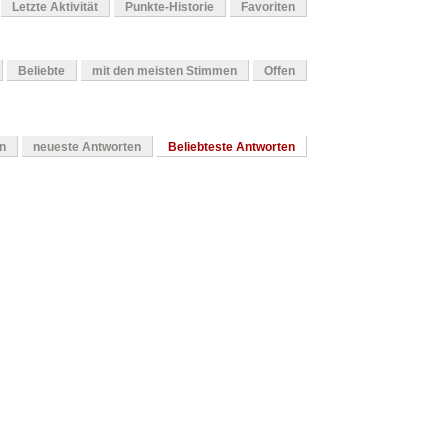
Letzte Aktivität
Punkte-Historie
Favoriten
Beliebte
mit den meisten Stimmen
Offen
en
neueste Antworten
Beliebteste Antworten