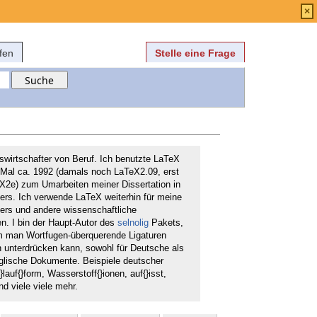
Anmelden
über
FAQ
×
fen
Stelle eine Frage
kswirtschafter von Beruf. Ich benutzte LaTeX
Mal ca. 1992 (damals noch LaTeX2.09, erst
X2e) zum Umarbeiten meiner Dissertation in
ers. Ich verwende LaTeX weiterhin für meine
ers und andere wissenschaftliche
en. I bin der Haupt-Autor des
selnolig
Pakets,
m man Wortfugen-überquerende Ligaturen
 unterdrücken kann, sowohl für Deutsche als
glische Dokumente. Beispiele deutscher
}lauf{}form, Wasserstoff{}ionen, auf{}isst,
nd viele viele mehr.