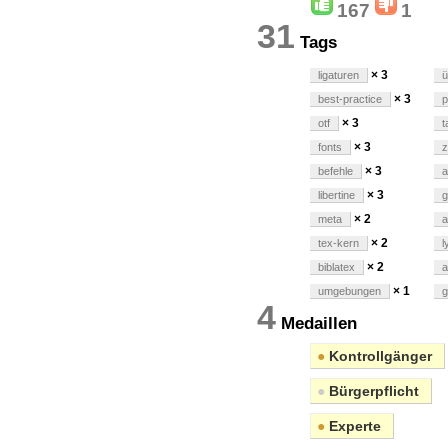
167
1
31
Tags
× 3
ligaturen
ü
× 3
best-practice
p
× 3
otf
t
× 3
fonts
z
× 3
befehle
a
× 3
libertine
× 2
meta
a
× 2
tex-kern
l
× 2
biblatex
a
× 1
umgebungen
g
4
Medaillen
●
Kontrollgänger
●
Bürgerpflicht
●
Experte