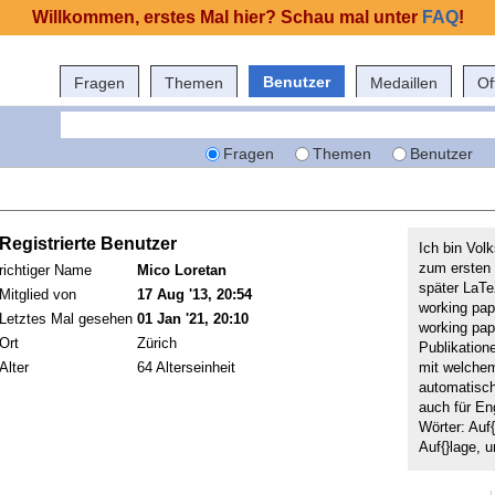
Willkommen, erstes Mal hier? Schau mal unter
FAQ
!
Benutzer
Fragen
Themen
Medaillen
Of
Fragen
Themen
Benutzer
Registrierte Benutzer
Ich bin Vol
zum ersten 
richtiger Name
Mico Loretan
später LaTe
Mitglied von
17 Aug '13, 20:54
working pap
Letztes Mal gesehen
01 Jan '21, 20:10
working pap
Ort
Zürich
Publikation
Alter
64 Alterseinheit
mit welche
automatisch
auch für En
Wörter: Auf{
Auf{}lage, u