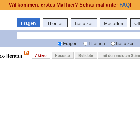
Willkommen, erstes Mal hier? Schau mal unter
FAQ
!
Fragen
Themen
Benutzer
Medaillen
Of
Fragen
Themen
Benutzer
x-literatur
Aktive
Neueste
Beliebte
mit den meisten Sti