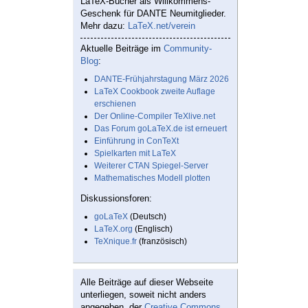
LaTeX-Bücher als Willkommens-
Geschenk für DANTE Neumitglieder.
Mehr dazu:
LaTeX.net/verein
Aktuelle Beiträge im
Community-
Blog
:
DANTE-Frühjahrstagung März 2026
LaTeX Cookbook zweite Auflage
erschienen
Der Online-Compiler TeXlive.net
Das Forum goLaTeX.de ist erneuert
Einführung in ConTeXt
Spielkarten mit LaTeX
Weiterer CTAN Spiegel-Server
Mathematisches Modell plotten
Diskussionsforen:
goLaTeX
(Deutsch)
LaTeX.org
(Englisch)
TeXnique.fr
(französisch)
Alle Beiträge auf dieser Webseite
unterliegen, soweit nicht anders
angegeben, der
Creative Commons