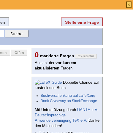
Anmelden
über
FAQ
×
fen
Stelle eine Frage
mmen
Offen
0
markierte Fragen
tex-literatur
Ansicht der
vor kurzem
aktualisierten
Fragen
Doppelte Chance auf
kostenloses Buch:
Buchverschenkung auf LaTeX.org
Book Giveaway on StackExchange
Mit Unterstützung durch
DANTE e.V.:
Deutschsprachige
Anwendervereinigung TeX e.V.
Danke
den Mitgliedern!