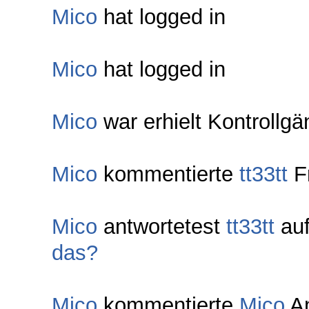
Mico
hat logged in
Mico
hat logged in
Mico
war erhielt Kontrollgä
Mico
kommentierte
tt33tt
F
Mico
antwortetest
tt33tt
au
das?
Mico
kommentierte
Mico
An