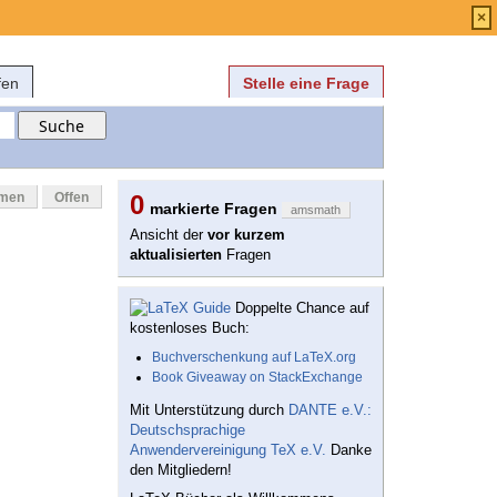
Anmelden
über
FAQ
×
fen
Stelle eine Frage
mmen
Offen
0
markierte Fragen
amsmath
Ansicht der
vor kurzem
aktualisierten
Fragen
Doppelte Chance auf
kostenloses Buch:
Buchverschenkung auf LaTeX.org
Book Giveaway on StackExchange
Mit Unterstützung durch
DANTE e.V.:
Deutschsprachige
Anwendervereinigung TeX e.V.
Danke
den Mitgliedern!