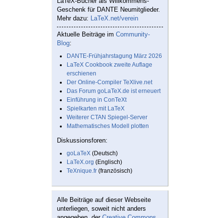
LaTeX-Bücher als Willkommens-
Geschenk für DANTE Neumitglieder.
Mehr dazu:
LaTeX.net/verein
Aktuelle Beiträge im
Community-
Blog
:
DANTE-Frühjahrstagung März 2026
LaTeX Cookbook zweite Auflage
erschienen
Der Online-Compiler TeXlive.net
Das Forum goLaTeX.de ist erneuert
Einführung in ConTeXt
Spielkarten mit LaTeX
Weiterer CTAN Spiegel-Server
Mathematisches Modell plotten
Diskussionsforen:
goLaTeX
(Deutsch)
LaTeX.org
(Englisch)
TeXnique.fr
(französisch)
Alle Beiträge auf dieser Webseite
unterliegen, soweit nicht anders
angegeben, der
Creative Commons