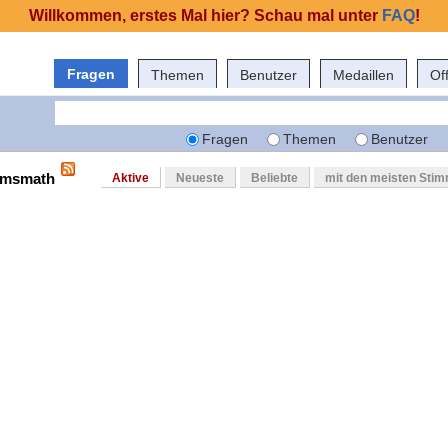
Willkommen, erstes Mal hier? Schau mal unter
FAQ
!
Fragen
Themen
Benutzer
Medaillen
Of
Fragen
Themen
Benutzer
 amsmath
Aktive
Neueste
Beliebte
mit den meisten Sti