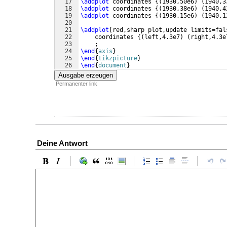
17
\addplot
 coordinates 
{(
1930,50e6
)
(
1940,3
18
\addplot
 coordinates 
{(
1930,38e6
)
(
1940,4
19
\addplot
 coordinates 
{(
1930,15e6
)
(
1940,1
20
21
\addplot
[
red,sharp plot,update limits=fal
22
    coordinates 
{(
left,4.3e7
)
(
right,4.3e
23
    ;
24
\end
{
axis
}
25
\end
{
tikzpicture
}
26
\end
{
document
}
Ausgabe erzeugen
Permanenter link
Deine Antwort