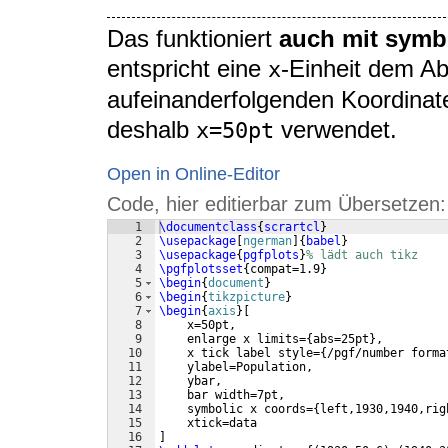
Das funktioniert
auch mit symb
entspricht eine
-Einheit dem A
x
aufeinanderfolgenden Koordinate
deshalb
verwendet.
x=50pt
Open in Online-Editor
Code, hier editierbar zum Übersetzen:
1
\documentclass
{
scrartcl
}
2
\usepackage
[
ngerman
]
{
babel
}
3
\usepackage
{
pgfplots
}
% lädt auch tikz
4
\pgfplotsset
{
compat=1.9
}
5
\begin
{
document
}
6
\begin
{
tikzpicture
}
7
\begin
{
axis
}
[
8
    x=50pt,
9
    enlarge x limits=
{
abs=25pt
}
,
10
    x tick label style=
{
/pgf/number forma
11
    ylabel=Population,
12
    ybar,
13
    bar width=7pt,
14
    symbolic x coords=
{
left,1930,1940,rig
15
    xtick=data
16
]