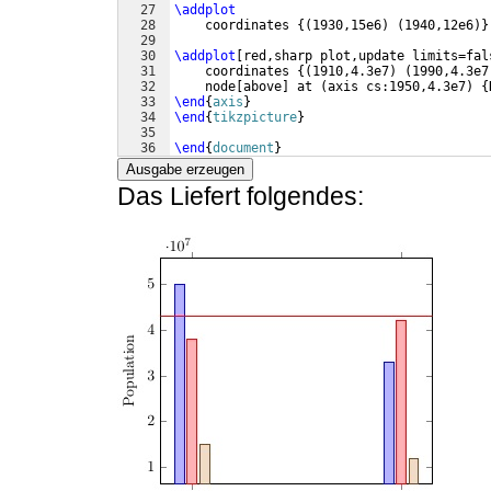
27
\addplot
28
    coordinates 
{(
1930,15e6
)
(
1940,12e6
)}
29
30
\addplot
[
red,sharp plot,update limits=fal
31
    coordinates 
{(
1910,4.3e7
)
(
1990,4.3e7
32
    node
[
above
]
 at 
(
axis cs:1950,4.3e7
)
{
33
\end
{
axis
}
34
\end
{
tikzpicture
}
35
36
\end
{
document
}
Ausgabe erzeugen
Das Liefert folgendes: