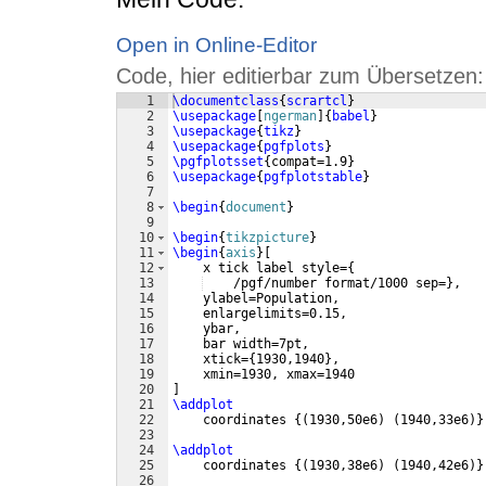
Open in Online-Editor
Code, hier editierbar zum Übersetzen:
1
\documentclass
{
scrartcl
}
2
\usepackage
[
ngerman
]
{
babel
}
3
\usepackage
{
tikz
}
4
\usepackage
{
pgfplots
}
5
\pgfplotsset
{
compat=1.9
}
6
\usepackage
{
pgfplotstable
}
7
8
\begin
{
document
}
9
10
\begin
{
tikzpicture
}
11
\begin
{
axis
}
[
12
    x tick label style=
{
13
    /pgf/number format/1000 sep=
}
,
14
    ylabel=Population,
15
    enlargelimits=0.15,
16
    ybar,
17
    bar width=7pt,
18
    xtick=
{
1930,1940
}
,
19
    xmin=1930, xmax=1940
20
]
21
\addplot
22
    coordinates 
{(
1930,50e6
)
(
1940,33e6
)}
23
24
\addplot
25
    coordinates 
{(
1930,38e6
)
(
1940,42e6
)}
26