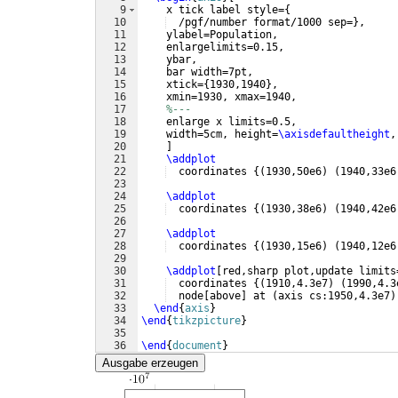
9
    x tick label style=
{
10
  /pgf/number format/1000 sep=
}
,
11
    ylabel=Population,
12
    enlargelimits=0.15,
13
    ybar,
14
    bar width=7pt,
15
    xtick=
{
1930,1940
}
,
16
    xmin=1930, xmax=1940,
17
%---
18
    enlarge x limits=0.5,
19
    width=5cm, height=
\axisdefaultheight
,
20
]
21
\addplot
22
  coordinates 
{(
1930,50e6
)
(
1940,33e6
23
24
\addplot
25
  coordinates 
{(
1930,38e6
)
(
1940,42e6
26
27
\addplot
28
  coordinates 
{(
1930,15e6
)
(
1940,12e6
29
30
\addplot
[
red,sharp plot,update limits
31
  coordinates 
{(
1910,4.3e7
)
(
1990,4.3
32
  node
[
above
]
 at 
(
axis cs:1950,4.3e7
)
33
\end
{
axis
}
34
\end
{
tikzpicture
}
35
36
\end
{
document
}
Ausgabe erzeugen