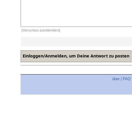
[Vorschau ausblenden]
über
|
FAQ