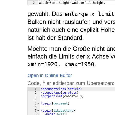
2
width=5cm, height=\axisdefaultheight,
gewählt. Das
enlarge x limit
Balken nicht rauslaufen und ve
natürlich auch eine explizit Höh
ist halt der Standard.
Möchte man die Größe nicht änd
einfach die Limits der x-Achse 
.
xmin=1920, xmax=1950
Open in Online-Editor
Code, hier editierbar zum Übersetzen:
1
\documentclass
{
article
}
2
\usepackage
{
pgfplots
}
3
\pgfplotsset
{
compat=1.9
}
4
5
\begin
{
document
}
6
7
\begin
{
tikzpicture
}
8
\begin
{
axis
}
[