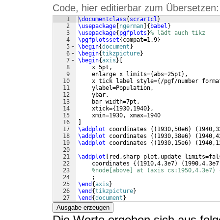
Code, hier editierbar zum Übersetzen:
1
\documentclass
{
scrartcl
}
2
\usepackage
[
ngerman
]
{
babel
}
3
\usepackage
{
pgfplots
}
% lädt auch tikz
4
\pgfplotsset
{
compat=1.9
}
5
\begin
{
document
}
6
\begin
{
tikzpicture
}
7
\begin
{
axis
}
[
8
    x=5pt,
9
    enlarge x limits=
{
abs=25pt
}
,
10
    x tick label style=
{
/pgf/number forma
11
    ylabel=Population,
12
    ybar,
13
    bar width=7pt,
14
    xtick=
{
1930,1940
}
,
15
    xmin=1930, xmax=1940
16
]
17
\addplot
 coordinates 
{(
1930,50e6
)
(
1940,3
18
\addplot
 coordinates 
{(
1930,38e6
)
(
1940,4
19
\addplot
 coordinates 
{(
1930,15e6
)
(
1940,1
20
21
\addplot
[
red,sharp plot,update limits=fal
22
    coordinates 
{(
1910,4.3e7
)
(
1990,4.3e7
23
%node[above] at (axis cs:1950,4.3e7) 
24
    ;
25
\end
{
axis
}
26
\end
{
tikzpicture
}
27
\end
{
document
}
Ausgabe erzeugen
Die Werte ergeben sich aus fol