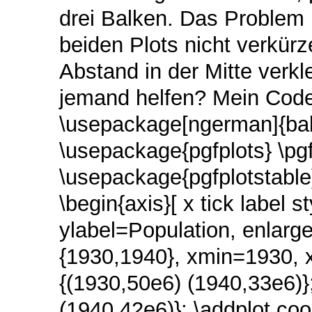
drei Balken. Das Problem 
beiden Plots nicht verkür
Abstand in der Mitte verkl
jemand helfen? Mein Code:
\usepackage[ngerman]{ba
\usepackage{pgfplots}
\pg
\usepackage{pgfplotstabl
\begin{axis}[
x tick label s
ylabel=Population,
enlarge
{1930,1940},
xmin=1930,
{(1930,50e6) (1940,33e6)}
(1940,42e6)};
\addplot
coo