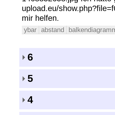
upload.eu/show.php?file=f
mir helfen.
ybar
abstand
balkendiagram
6
5
4