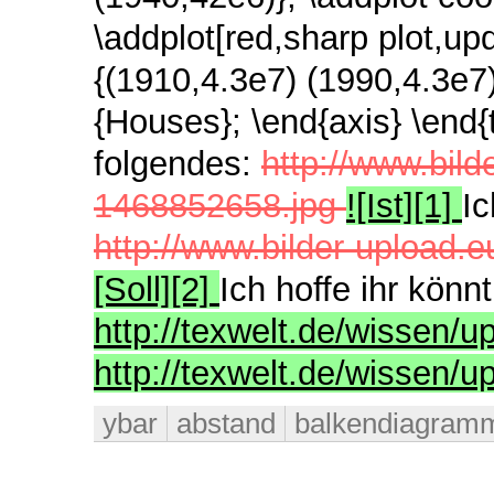
\addplot[red,sharp plot,up
{(1910,4.3e7) (1990,4.3e7
{Houses};
\end{axis}
\end{
folgendes:
http://www.bil
1468852658.jpg
![Ist][1]
Ic
http://www.bilder-upload
[Soll][2]
Ich hoffe ihr könn
http://texwelt.de/wissen/upf
http://texwelt.de/wissen/upf
ybar
abstand
balkendiagram