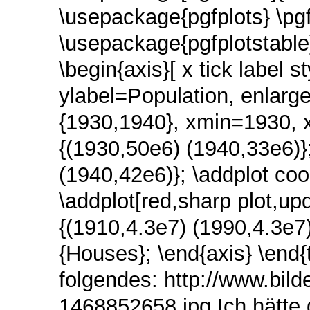
\usepackage{pgfplots}
\pg
\usepackage{pgfplotstabl
\begin{axis}[
x tick label s
ylabel=Population,
enlarge
{1930,1940},
xmin=1930,
{(1930,50e6) (1940,33e6)}
(1940,42e6)};
\addplot
coo
\addplot[red,sharp plot,up
{(1910,4.3e7) (1990,4.3e7
{Houses};
\end{axis}
\end{
folgendes: http://www.bil
1468852658.jpg Ich hätte 