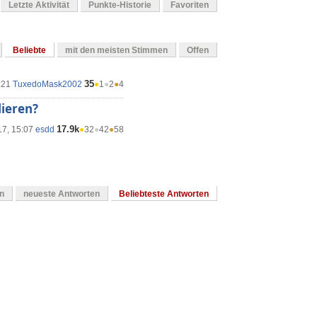
Letzte Aktivität
Punkte-Historie
Favoriten
Beliebte
mit den meisten Stimmen
Offen
35
:21
TuxedoMask2002
●
1
●
2
●
4
lieren?
17.9k
17, 15:07
esdd
●
32
●
42
●
58
en
neueste Antworten
Beliebteste Antworten