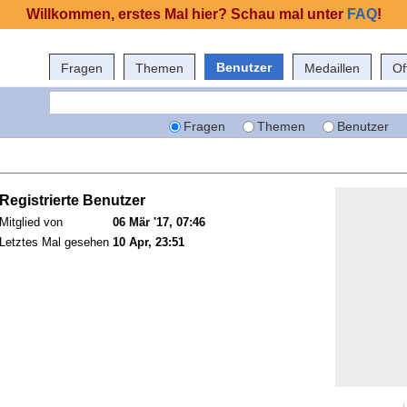
Willkommen, erstes Mal hier? Schau mal unter
FAQ
!
Benutzer
Fragen
Themen
Medaillen
Of
Fragen
Themen
Benutzer
Registrierte Benutzer
Mitglied von
06 Mär '17, 07:46
Letztes Mal gesehen
10 Apr, 23:51