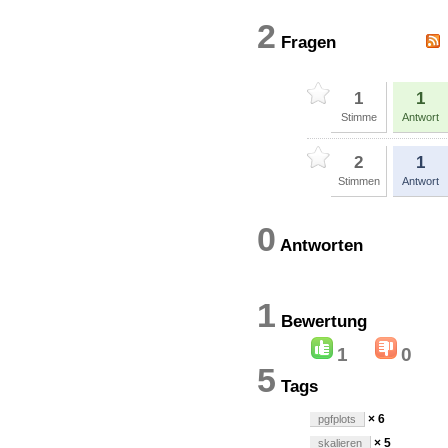
2
Fragen
1
1
Stimme
Antwort
2
1
Stimmen
Antwort
0
Antworten
1
Bewertun
1
0
5
Tags
× 6
pgfplots
× 5
skalieren