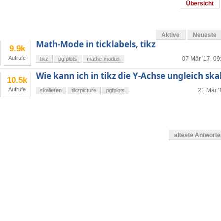
Übersicht
Aktive
Neueste
Math-Mode in ticklabels, tikz
9.9k
Aufrufe
07 Mär '17, 09
tikz
pgfplots
mathe-modus
Wie kann ich in tikz die Y-Achse ungleich ska
10.5k
Aufrufe
21 Mär '
skalieren
tikzpicture
pgfplots
älteste Antwort
g