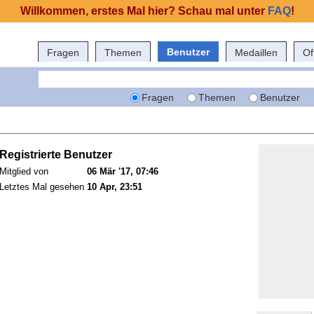
Willkommen, erstes Mal hier? Schau mal unter
FAQ
!
Benutzer
Fragen
Themen
Medaillen
Of
Fragen
Themen
Benutzer
Registrierte Benutzer
Mitglied von
06 Mär '17, 07:46
Letztes Mal gesehen
10 Apr, 23:51