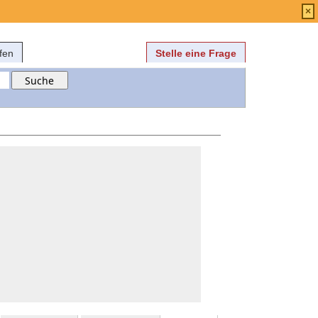
Anmelden
über
FAQ
×
fen
Stelle eine Frage