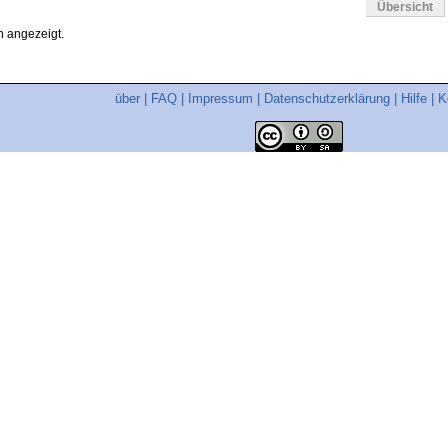
Übersicht
 angezeigt.
über
|
FAQ
|
Impressum
|
Datenschutzerklärung
|
Hilfe
|
K