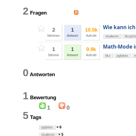
2
Fragen
Wie kann ich 
2
1
10.5k
Stimmen
Antwort
Aufrufe
skalieren
tikzpict
Math-Mode in 
1
1
9.9k
Stimme
Antwort
Aufrufe
tikz
pgfplots
0
Antworten
1
Bewertung
1
0
5
Tags
× 6
pgfplots
× 5
skalieren