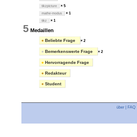
× 5
tikzpicture
× 1
mathe-modus
× 1
tikz
5
Medaillen
●
Beliebte Frage
× 2
●
Bemerkenswerte Frage
× 2
●
Hervorragende Frage
●
Redakteur
●
Student
über
|
FAQ